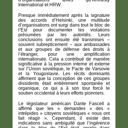
International et HRW.
Presque immédiatement après la signature
des accords d’Helsinki, une multitude
d’organisations ont surgi dans tout le bloc de
l’Est pour documenter les violations
présumées par les autorités. Leurs
conclusions ont ensuite été transmises –
souvent subrepticement – ​​aux ambassades
et aux groupes de défense des droits à
l’étranger, pour une amplification
internationale. Cela a contribué de manière
significative à la pression interne et externe
sur l’Union soviétique, le Pacte de Varsovie
et la Yougoslavie. Les récits dominants
affirment que la conception de ces groupes
dissidents était entièrement spontanée et
organique, ce qui a à son tour forcé le
soutien occidental à leurs efforts pionniers.
Le législateur américain Dante Fascell a
affirmé que les « demandes » des «
intrépides » citoyens soviétiques « nous ont
fait réagir ». Cependant, il existe des
indications sans ambiguïté que l’ingérence
dans le bloc de l’Est était ancrée dans