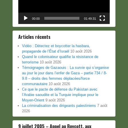
00:00
01:49:31
Articles récents
Vidéo : Détectez et boycotter la hasbara,
propagande de l’État d’Israël
10 août 2026
Quand le colonisateur qualifie la résistance de
terrorisme
10 août 2026
Témoignages de Gazaouis : La survie qui s’organise
au jour le jour dans l’enfer de Gaza – partie 734 / 8-
9.8 – droits des femmes déplacées/force
communautaire
10 août 2026
Ce que le pacte de défense du Pakistan avec
l’Arabie saoudite et la Turquie implique pour le
Moyen-Orient
9 août 2026
La criminalisation des dirigeants palestiniens
7 août
2026
9 juillet 2005 – Appel au Boycott, aux