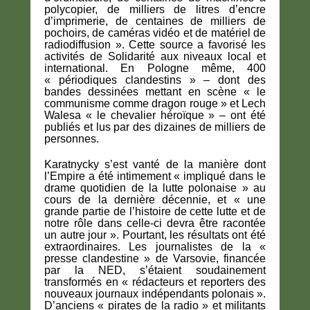
polycopier, de milliers de litres d’encre
d’imprimerie, de centaines de milliers de
pochoirs, de caméras vidéo et de matériel de
radiodiffusion ». Cette source a favorisé les
activités de Solidarité aux niveaux local et
international. En Pologne même, 400
« périodiques clandestins » – dont des
bandes dessinées mettant en scène « le
communisme comme dragon rouge » et Lech
Walesa « le chevalier héroïque » – ont été
publiés et lus par des dizaines de milliers de
personnes.
Karatnycky s’est vanté de la manière dont
l’Empire a été intimement « impliqué dans le
drame quotidien de la lutte polonaise » au
cours de la dernière décennie, et « une
grande partie de l’histoire de cette lutte et de
notre rôle dans celle-ci devra être racontée
un autre jour ». Pourtant, les résultats ont été
extraordinaires. Les journalistes de la «
presse clandestine » de Varsovie, financée
par la NED, s’étaient soudainement
transformés en « rédacteurs et reporters des
nouveaux journaux indépendants polonais ».
D’anciens « pirates de la radio » et militants