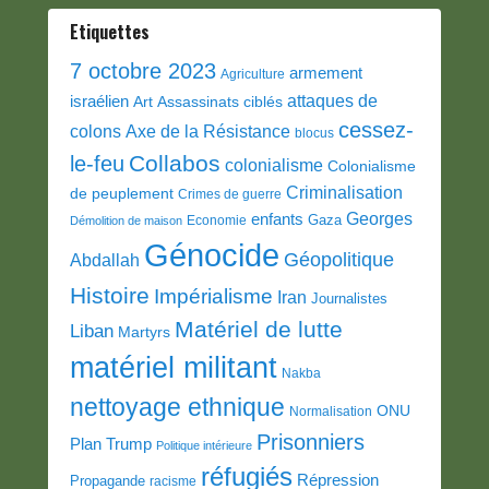
Etiquettes
7 octobre 2023
armement
Agriculture
attaques de
israélien
Art
Assassinats ciblés
cessez-
colons
Axe de la Résistance
blocus
Collabos
le-feu
colonialisme
Colonialisme
Criminalisation
de peuplement
Crimes de guerre
Georges
enfants
Gaza
Economie
Démolition de maison
Génocide
Géopolitique
Abdallah
Histoire
Impérialisme
Iran
Journalistes
Matériel de lutte
Liban
Martyrs
matériel militant
Nakba
nettoyage ethnique
ONU
Normalisation
Prisonniers
Plan Trump
Politique intérieure
réfugiés
Répression
Propagande
racisme