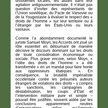
dissidentes locales, les aidant dans leur
agitation antigouvernementale. Il n’était pas
question d’inviter des représentants de
l’Union soviétique, du Pacte de Varsovie ou
de la Yougoslavie à évaluer le respect des «
droits de l’homme » sur leur territoire ou à
l’étranger par les États-Unis ou leurs
vassaux.
Comme l’a abondamment documenté le
juriste Samuel Moyn, les Accords ont joué un
rôle essentiel en détournant de manière
décisive le discours dominant sur les droits
de toute considération économique ou
sociale. Plus grave encore, selon Moyn, «
l’idée des droits de l’homme » a été
transformée « en un mandat pour faire honte
aux oppresseurs étatiques ». En
conséquence, la brutalité impérialiste
occidentale contre les présumés auteurs
étrangers de violations des droits – y compris
les sanctions, les campagnes de
déstabilisation, les coups d’État et
l’intervention militaire pure et simple –
pouvait être justifiée, souvent aidée par les
conclusions apparemment neutres
d’organisations telles qu’Amnesty