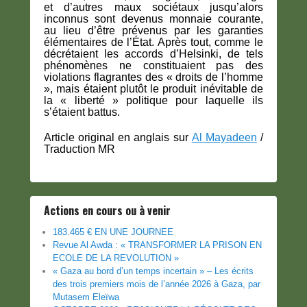
et d’autres maux sociétaux jusqu’alors
inconnus sont devenus monnaie courante,
au lieu d’être prévenus par les garanties
élémentaires de l’État. Après tout, comme le
décrétaient les accords d’Helsinki, de tels
phénomènes ne constituaient pas des
violations flagrantes des « droits de l’homme
», mais étaient plutôt le produit inévitable de
la « liberté » politique pour laquelle ils
s’étaient battus.
Article original en anglais sur
Al Mayadeen
/
Traduction MR
Actions en cours ou à venir
183.465 € EN UNE JOURNEE
Revue Al Awda : « TRANSFORMER LA PRISON EN
ECOLE DE LA REVOLUTION »
« Gaza au bord d’un temps incertain » – Les écrits
des trois premiers mois de l’année 2026 à Gaza, par
Mutasem Eleïwa