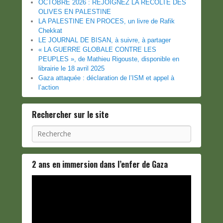
OCTOBRE 2026 : REJOIGNEZ LA RÉCOLTE DES
OLIVES EN PALESTINE
LA PALESTINE EN PROCES, un livre de Rafik
Chekkat
LE JOURNAL DE BISAN, à suivre, à partager
« LA GUERRE GLOBALE CONTRE LES
PEUPLES », de Mathieu Rigouste, disponible en
librairie le 18 avril 2025
Gaza attaquée : déclaration de l’ISM et appel à
l’action
Rechercher sur le site
Recherche
2 ans en immersion dans l’enfer de Gaza
Lecteur
vidéo