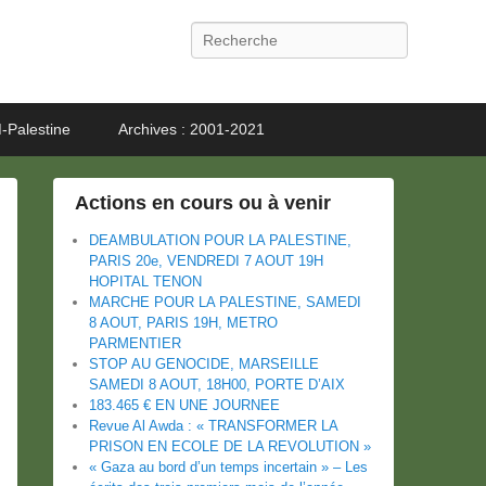
Recherche
-Palestine
Archives : 2001-2021
Actions en cours ou à venir
DEAMBULATION POUR LA PALESTINE,
PARIS 20e, VENDREDI 7 AOUT 19H
HOPITAL TENON
MARCHE POUR LA PALESTINE, SAMEDI
8 AOUT, PARIS 19H, METRO
PARMENTIER
STOP AU GENOCIDE, MARSEILLE
SAMEDI 8 AOUT, 18H00, PORTE D’AIX
183.465 € EN UNE JOURNEE
Revue Al Awda : « TRANSFORMER LA
PRISON EN ECOLE DE LA REVOLUTION »
« Gaza au bord d’un temps incertain » – Les