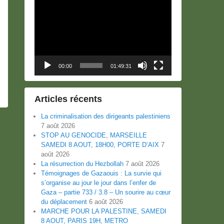
Lecteur
vidéo
00:00
01:49:31
Articles récents
La criminalisation des dirigeants palestiniens
7 août 2026
STOP AU GENOCIDE, MARSEILLE
SAMEDI 8 AOUT, 18H00, PORTE D’AIX
7
août 2026
La résurrection du Hezbollah
7 août 2026
Témoignages de Gazaouis : La survie qui
s’organise au jour le jour dans l’enfer de
Gaza – partie 733 / 3.8 – Un sourire au cœur
du déplacement
6 août 2026
MARCHE POUR LA PALESTINE, SAMEDI
8 AOUT, PARIS 19H, METRO