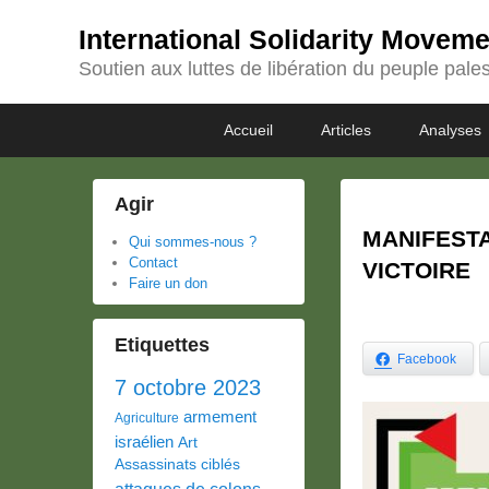
International Solidarity Movem
Soutien aux luttes de libération du peuple pales
Passer
Passer
Premier
Accueil
Articles
Analyses
au
au
menu
contenu
contenu
principal
secondaire
Agir
MANIFESTA
Qui sommes-nous ?
Contact
VICTOIRE
Faire un don
Etiquettes
Facebook
7 octobre 2023
armement
Agriculture
israélien
Art
Assassinats ciblés
attaques de colons