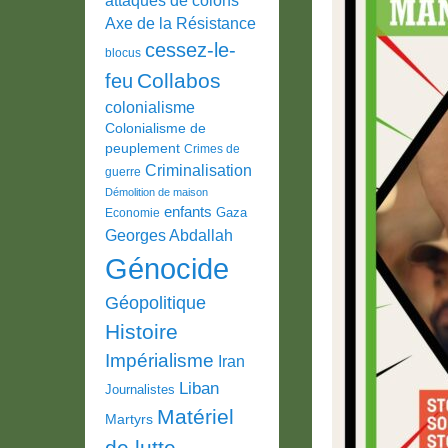
Axe de la Résistance
cessez-le-
blocus
Collabos
feu
colonialisme
Colonialisme de
peuplement
Crimes de
Criminalisation
guerre
Démolition de maison
enfants
Gaza
Economie
Georges Abdallah
Génocide
Géopolitique
Histoire
Impérialisme
Iran
Liban
Journalistes
Matériel
Martyrs
de lutte