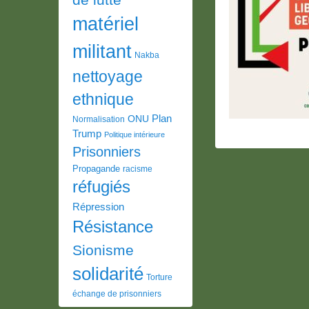
matériel
militant
Nakba
nettoyage
ethnique
Plan
ONU
Normalisation
Trump
Politique intérieure
Prisonniers
Propagande
racisme
réfugiés
Répression
Résistance
Sionisme
solidarité
Torture
échange de prisonniers