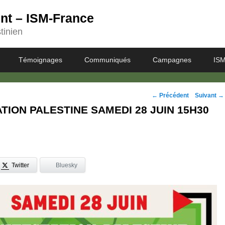
ent – ISM-France
tinien
Témoignages
Communiqués
Campagnes
ISM
Navigation
←
Précédent
Suivant
→
TION PALESTINE SAMEDI 28 JUIN 15H30
des
posts
Twitter
Bluesky