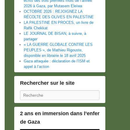
écrits des trois premiers mois de l’année
2026 à Gaza, par Mutasem Eleïwa
OCTOBRE 2026 : REJOIGNEZ LA
RÉCOLTE DES OLIVES EN PALESTINE
LA PALESTINE EN PROCES, un livre de
Rafik Chekkat
LE JOURNAL DE BISAN, à suivre, à
partager
« LA GUERRE GLOBALE CONTRE LES
PEUPLES », de Mathieu Rigouste,
disponible en librairie le 18 avril 2025
Gaza attaquée : déclaration de l’ISM et
appel à l’action
Rechercher sur le site
Recherche
2 ans en immersion dans l’enfer
de Gaza