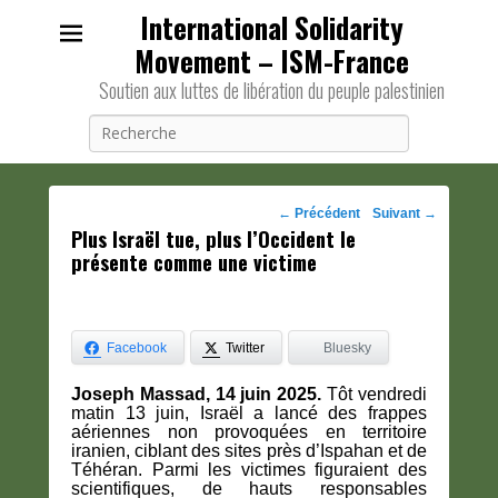
International Solidarity
Movement – ISM-France
Soutien aux luttes de libération du peuple palestinien
Recherche
Navigation
←
Précédent
Suivant
→
Plus Israël tue, plus l’Occident le
des
présente comme une victime
posts
Facebook
Twitter
Bluesky
Joseph Massad, 14 juin 2025.
Tôt vendredi
matin 13 juin, Israël a lancé des frappes
aériennes non provoquées en territoire
iranien, ciblant des sites près d’Ispahan et de
Téhéran. Parmi les victimes figuraient des
scientifiques, de hauts responsables