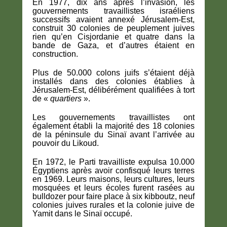
En 1977, dix ans après l’invasion, les
gouvernements travaillistes israéliens
successifs avaient annexé Jérusalem-Est,
construit 30 colonies de peuplement juives
rien qu’en Cisjordanie et quatre dans la
bande de Gaza, et d’autres étaient en
construction.
Plus de 50.000 colons juifs s’étaient déjà
installés dans des colonies établies à
Jérusalem-Est, délibérément qualifiées à tort
de «
quartiers
».
Les gouvernements travaillistes ont
également établi la majorité des 18 colonies
de la péninsule du Sinaï avant l’arrivée au
pouvoir du Likoud.
En 1972, le Parti travailliste expulsa 10.000
Égyptiens après avoir confisqué leurs terres
en 1969. Leurs maisons, leurs cultures, leurs
mosquées et leurs écoles furent rasées au
bulldozer pour faire place à six kibboutz, neuf
colonies juives rurales et la colonie juive de
Yamit dans le Sinaï occupé.