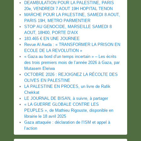
DEAMBULATION POUR LA PALESTINE, PARIS
20e, VENDREDI 7 AOUT 19H HOPITAL TENON
MARCHE POUR LA PALESTINE, SAMEDI 8 AOUT,
PARIS 19H, METRO PARMENTIER
STOP AU GENOCIDE, MARSEILLE SAMEDI 8
AOUT, 18H00, PORTE D’AIX
183.465 € EN UNE JOURNEE
Revue Al Awda : « TRANSFORMER LA PRISON EN
ECOLE DE LA REVOLUTION »
« Gaza au bord d’un temps incertain » – Les écrits
des trois premiers mois de l’année 2026 à Gaza, par
Mutasem Eleïwa
OCTOBRE 2026 : REJOIGNEZ LA RÉCOLTE DES
OLIVES EN PALESTINE
LA PALESTINE EN PROCES, un livre de Rafik
Chekkat
LE JOURNAL DE BISAN, à suivre, à partager
« LA GUERRE GLOBALE CONTRE LES
PEUPLES », de Mathieu Rigouste, disponible en
librairie le 18 avril 2025
Gaza attaquée : déclaration de l’ISM et appel à
l’action