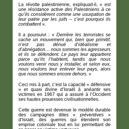
La révolte palestinienne, expliquait-il, «
est
une résistance active des Palestiniens à ce
qu’ils considèrent comme une usurpation de
leur patrie par les juifs – c’est pourquoi ils
combattent
».
Il a poursuivi : «
Derrière les terroristes se
cache un mouvement qui, bien que primitif,
n’est pas dénué d’idéalisme et
d’abnégation… nous sommes les agresseurs
et ils se défendent. Le pays leur appartient
parce qu’ils l’habitent, tandis que nous
voulons venir nous y installer, et selon eux,
nous voulons leur enlever leur pays, alors
que nous sommes encore dehors.
»
Ceci mis à part, c’est la capacité « défensive
» et quasi divine d’Israël à anéantir ses
victimes en 1967 qui a assuré à l’Occident
ses hautes prouesses civilisationnelles.
Cette guerre est devenue le modèle durable
des campagnes dites «
préventives
»
d’Israël, des guerres qui étendent son
emprise coloniale tout en lui permettant de