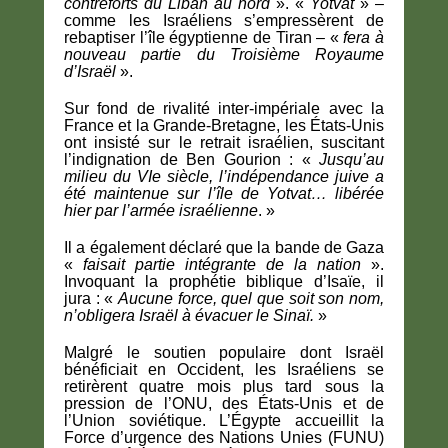
contreforts du Liban au nord
». «
Yotvat
» –
comme les Israéliens s’empressèrent de
rebaptiser l’île égyptienne de Tiran – «
fera à
nouveau partie du Troisième Royaume
d’Israël
».
Sur fond de rivalité inter-impériale avec la
France et la Grande-Bretagne, les États-Unis
ont insisté sur le retrait israélien, suscitant
l’indignation de Ben Gourion : «
Jusqu’au
milieu du VIe siècle, l’indépendance juive a
été maintenue sur l’île de Yotvat… libérée
hier par l’armée israélienne
. »
Il a également déclaré que la bande de Gaza
«
faisait partie intégrante de la nation
».
Invoquant la prophétie biblique d’Isaïe, il
jura : «
Aucune force, quel que soit son nom,
n’obligera Israël à évacuer le Sinaï.
»
Malgré le soutien populaire dont Israël
bénéficiait en Occident, les Israéliens se
retirèrent quatre mois plus tard sous la
pression de l’ONU, des États-Unis et de
l’Union soviétique. L’Égypte accueillit la
Force d’urgence des Nations Unies (FUNU)