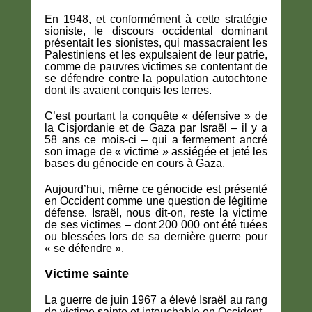
En 1948, et conformément à cette stratégie
sioniste, le discours occidental dominant
présentait les sionistes, qui massacraient les
Palestiniens et les expulsaient de leur patrie,
comme de pauvres victimes se contentant de
se défendre contre la population autochtone
dont ils avaient conquis les terres.
C’est pourtant la conquête « défensive » de
la Cisjordanie et de Gaza par Israël – il y a
58 ans ce mois-ci – qui a fermement ancré
son image de « victime » assiégée et jeté les
bases du génocide en cours à Gaza.
Aujourd’hui, même ce génocide est présenté
en Occident comme une question de légitime
défense. Israël, nous dit-on, reste la victime
de ses victimes – dont 200 000 ont été tuées
ou blessées lors de sa dernière guerre pour
« se défendre ».
Victime sainte
La guerre de juin 1967 a élevé Israël au rang
de victime sainte et intouchable en Occident.