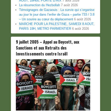
AOUT, 18H00, PORTE D’AIX
7 août 2026
La résurrection du Hezbollah
7 août 2026
Témoignages de Gazaouis : La survie qui s’organise
au jour le jour dans l’enfer de Gaza – partie 733 / 3.8
– Un sourire au cœur du déplacement
6 août 2026
MARCHE POUR LA PALESTINE, SAMEDI 8 AOUT,
PARIS 19H, METRO PARMENTIER
6 août 2026
9 juillet 2005 – Appel au Boycott, aux
Sanctions et aux Retraits des
Investissements contre Israël