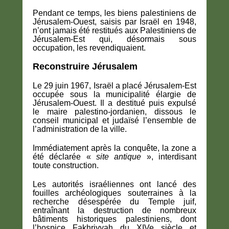
Pendant ce temps, les biens palestiniens de
Jérusalem-Ouest, saisis par Israël en 1948,
n’ont jamais été restitués aux Palestiniens de
Jérusalem-Est qui, désormais sous
occupation, les revendiquaient.
Reconstruire Jérusalem
Le 29 juin 1967, Israël a placé Jérusalem-Est
occupée sous la municipalité élargie de
Jérusalem-Ouest. Il a destitué puis expulsé
le maire palestino-jordanien, dissous le
conseil municipal et judaïsé l’ensemble de
l’administration de la ville.
Immédiatement après la conquête, la zone a
été déclarée «
site antique
», interdisant
toute construction.
Les autorités israéliennes ont lancé des
fouilles archéologiques souterraines à la
recherche désespérée du Temple juif,
entraînant la destruction de nombreux
bâtiments historiques palestiniens, dont
l’hospice Fakhriyyah du XIVe siècle et