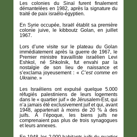
Les colonies du Sinaï furent finalement
démantelées en 1982, après la signature du
traité de paix israélo-égyptien.
En Syrie occupée, Israël établit sa première
colonie juive, le kibboutz Golan, en juillet
1967.
Lors d’une visite sur le plateau du Golan
immédiatement après la guerre de 1967, le
Premier ministre travailliste israélien Levi
Eshkol, né Shkolnik, fut envahi par la
nostalgie de son lieu de naissance et
s’exclama joyeusement : «
C’est comme en
Ukraine.
»
Les Israéliens ont expulsé quelque 5.000
réfugiés palestiniens de leurs logements
dans le « quartier juif » de Jérusalem-Est, qui
n’a jamais été exclusivement juif et qui, avant
1948, appartenait à moins de 20 % à des
juifs. À l’époque, les biens juifs ne
comprenaient pas plus de trois synagogues
et leurs annexes.
En 1948, les 2.000 habitants juifs du quartier