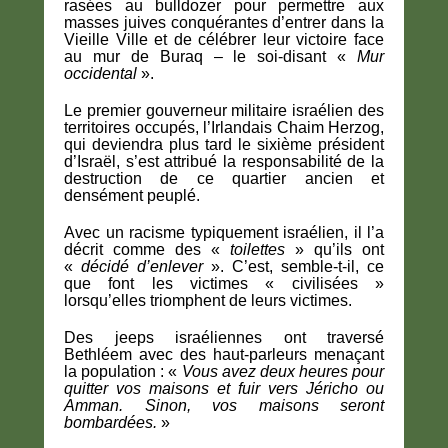
rasées au bulldozer pour permettre aux
masses juives conquérantes d’entrer dans la
Vieille Ville et de célébrer leur victoire face
au mur de Buraq – le soi-disant «
Mur
occidental
».
Le premier gouverneur militaire israélien des
territoires occupés, l’Irlandais Chaim Herzog,
qui deviendra plus tard le sixième président
d’Israël, s’est attribué la responsabilité de la
destruction de ce quartier ancien et
densément peuplé.
Avec un racisme typiquement israélien, il l’a
décrit comme des «
toilettes
» qu’ils ont
«
décidé d’enlever
». C’est, semble-t-il, ce
que font les victimes « civilisées »
lorsqu’elles triomphent de leurs victimes.
Des jeeps israéliennes ont traversé
Bethléem avec des haut-parleurs menaçant
la population : «
Vous avez deux heures pour
quitter vos maisons et fuir vers Jéricho ou
Amman. Sinon, vos maisons seront
bombardées.
»