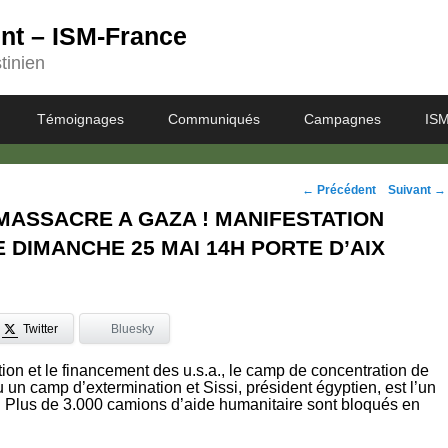
ent – ISM-France
tinien
Témoignages
Communiqués
Campagnes
ISM
Navigation
←
Précédent
Suivant
→
MASSACRE A GAZA ! MANIFESTATION
des
 DIMANCHE 25 MAI 14H PORTE D’AIX
posts
Twitter
Bluesky
ion et le financement des u.s.a., le camp de concentration de
un camp d’extermination et Sissi, président égyptien, est l’un
. Plus de 3.000 camions d’aide humanitaire sont bloqués en