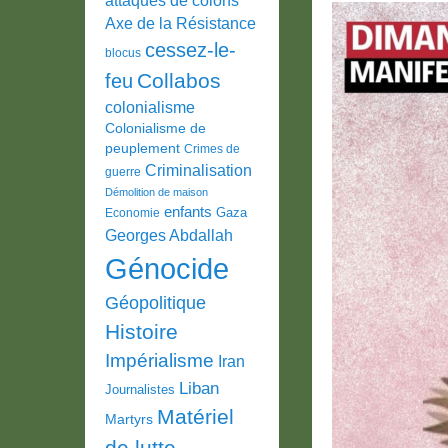
Axe de la Résistance
cessez-le-
blocus
Collabos
feu
colonialisme
Colonialisme de
peuplement
Crimes de
Criminalisation
guerre
Démolition de maison
enfants
Gaza
Economie
Georges Abdallah
Génocide
Géopolitique
Histoire
Impérialisme
Iran
Liban
Journalistes
Matériel
Martyrs
de lutte