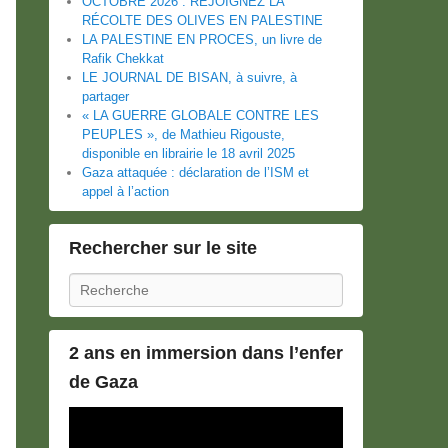
OCTOBRE 2026 : REJOIGNEZ LA
RÉCOLTE DES OLIVES EN PALESTINE
LA PALESTINE EN PROCES, un livre de
Rafik Chekkat
LE JOURNAL DE BISAN, à suivre, à
partager
« LA GUERRE GLOBALE CONTRE LES
PEUPLES », de Mathieu Rigouste,
disponible en librairie le 18 avril 2025
Gaza attaquée : déclaration de l’ISM et
appel à l’action
Rechercher sur le site
Recherche
2 ans en immersion dans l’enfer
de Gaza
Lecteur
vidéo