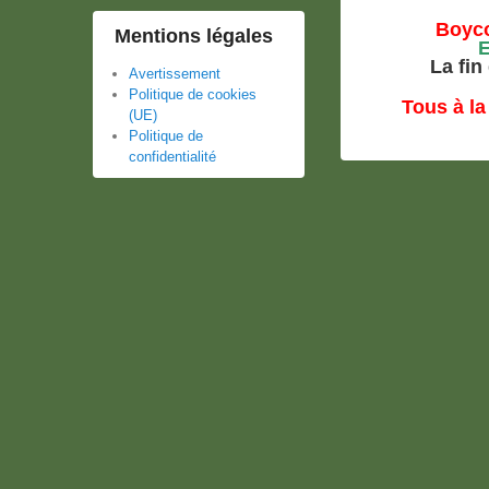
Boycot
Mentions légales
E
La fin
Avertissement
Politique de cookies
T
ous à la
(UE)
Politique de
confidentialité