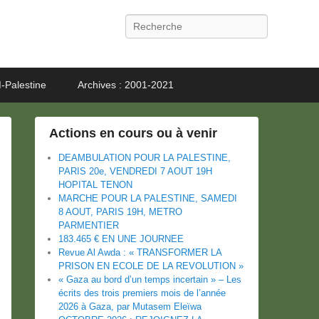
Recherche
-Palestine
Archives : 2001-2021
Actions en cours ou à venir
DEAMBULATION POUR LA PALESTINE,
PARIS 20e, VENDREDI 7 AOUT 19H
HOPITAL TENON
MARCHE POUR LA PALESTINE, SAMEDI
8 AOUT, PARIS 19H, METRO
PARMENTIER
183.465 € EN UNE JOURNEE
Revue Al Awda : « TRANSFORMER LA
PRISON EN ECOLE DE LA REVOLUTION »
« Gaza au bord d’un temps incertain » – Les
écrits des trois premiers mois de l’année
2026 à Gaza, par Mutasem Eleïwa