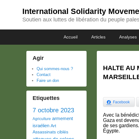
International Solidarity Movem
Soutien aux luttes de libération du peuple pales
Passer
Passer
Premier
Accueil
Articles
Analyses
au
au
menu
contenu
contenu
principal
secondaire
Agir
HALTE AU 
Qui sommes-nous ?
Contact
MARSEILLE
Faire un don
Etiquettes
Facebook
7 octobre 2023
Avec la bénédict
armement
Agriculture
Gaza est devenu 
israélien
de ses gardiens
Art
Égypte.
Assassinats ciblés
attaques de colons