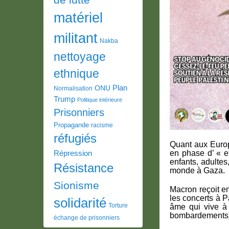
matériel
militant
Nakba
nettoyage
ethnique
Plan
ONU
Normalisation
Trump
Politique intérieure
Prisonniers
Propagande
racisme
réfugiés
Quant aux Europ
en phase d’ « 
Répression
enfants, adultes
Résistance
monde à Gaza.
Sionisme
Macron reçoit en
les concerts à P
solidarité
Torture
âme qui vive à
bombardements)
échange de prisonniers