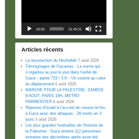
00:00
01:49:31
Articles récents
La résurrection du Hezbollah
7 août 2026
Témoignages de Gazaouis : La survie qui
s’organise au jour le jour dans l’enfer de
Gaza – partie 733 / 3.8 – Un sourire au cœur
du déplacement
6 août 2026
MARCHE POUR LA PALESTINE, SAMEDI
8 AOUT, PARIS 19H, METRO
PARMENTIER
6 août 2026
Réponse d’Israël à l’accord de cessez-le-feu
à Gaza avec des attaques : 28 morts en 3
jours
5 août 2026
Les plus grandes funérailles de l’histoire de
la Palestine : Gaza enterre 112 personnes
extraites des décombres après avoir été