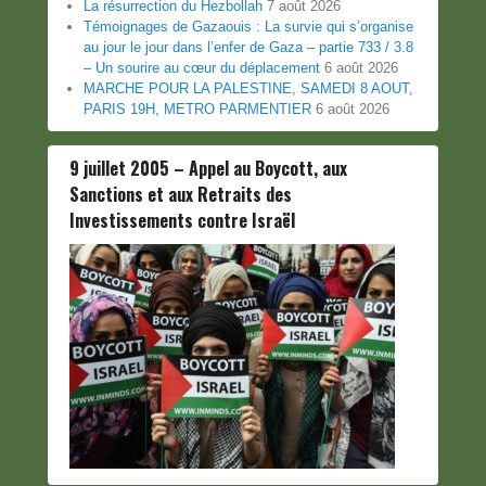
La résurrection du Hezbollah
7 août 2026
Témoignages de Gazaouis : La survie qui s’organise
au jour le jour dans l’enfer de Gaza – partie 733 / 3.8
– Un sourire au cœur du déplacement
6 août 2026
MARCHE POUR LA PALESTINE, SAMEDI 8 AOUT,
PARIS 19H, METRO PARMENTIER
6 août 2026
9 juillet 2005 – Appel au Boycott, aux
Sanctions et aux Retraits des
Investissements contre Israël