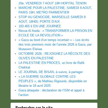
20e, VENDREDI 7 AOUT 19H HOPITAL TENON
MARCHE POUR LA PALESTINE, SAMEDI 8 AOUT,
PARIS 19H, METRO PARMENTIER
STOP AU GENOCIDE, MARSEILLE SAMEDI 8
AOUT, 18H00, PORTE D’AIX
183.465 € EN UNE JOURNEE
Revue Al Awda : « TRANSFORMER LA PRISON EN
ECOLE DE LA REVOLUTION »
« Gaza au bord d’un temps incertain » – Les écrits
des trois premiers mois de l’année 2026 à Gaza, par
Mutasem Eleïwa
OCTOBRE 2026 : REJOIGNEZ LA RÉCOLTE DES
OLIVES EN PALESTINE
LA PALESTINE EN PROCES, un livre de Rafik
Chekkat
LE JOURNAL DE BISAN, à suivre, à partager
« LA GUERRE GLOBALE CONTRE LES
PEUPLES », de Mathieu Rigouste, disponible en
librairie le 18 avril 2025
Gaza attaquée : déclaration de l’ISM et appel à
l’action
Rechercher sur le site