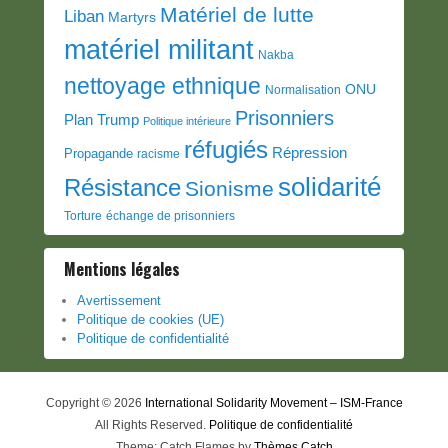
Matériel de lutte
Liban
Martyrs
matériel militant
Nakba
nettoyage ethnique
ONU
Normalisation
Prisonniers
Plan Trump
Politique intérieure
réfugiés
Répression
Propagande
racisme
solidarité
Résistance
Sionisme
Torture
échange de prisonniers
Mentions légales
Avertissement
Politique de cookies (UE)
Politique de confidentialité
Copyright © 2026
International Solidarity Movement – ISM-France
All Rights Reserved.
Politique de confidentialité
Theme: Catch Flames by
Thèmes Catch