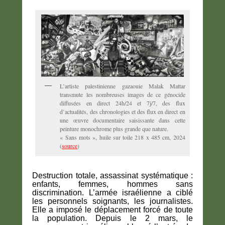
L’artiste palestinienne gazaouie Malak Mattar
transmute les nombreuses images de ce génocide
diffusées en direct 24h/24 et 7j/7, des flux
d’actualités, des chronologies et des flux en direct en
une œuvre documentaire saisissante dans cette
peinture monochrome plus grande que nature.
« Sans mots », huile sur toile 218 x 485 cm, 2024
(
source
)
Destruction totale, assassinat systématique :
enfants, femmes, hommes sans
discrimination. L’armée israélienne a ciblé
les personnels soignants, les journalistes.
Elle a imposé le déplacement forcé de toute
la population. Depuis le 2 mars, le