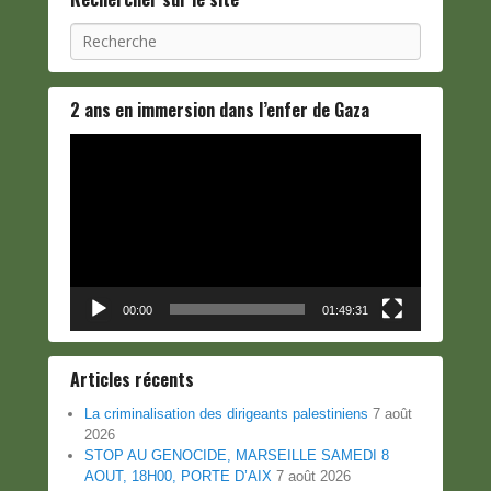
Recherche
2 ans en immersion dans l’enfer de Gaza
Lecteur
vidéo
00:00
01:49:31
Articles récents
La criminalisation des dirigeants palestiniens
7 août
2026
STOP AU GENOCIDE, MARSEILLE SAMEDI 8
AOUT, 18H00, PORTE D’AIX
7 août 2026