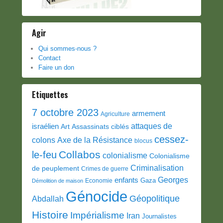
Agir
Qui sommes-nous ?
Contact
Faire un don
Etiquettes
7 octobre 2023
armement
Agriculture
attaques de
israélien
Art
Assassinats ciblés
cessez-
colons
Axe de la Résistance
blocus
Collabos
le-feu
colonialisme
Colonialisme
Criminalisation
de peuplement
Crimes de guerre
Georges
enfants
Gaza
Economie
Démolition de maison
Génocide
Géopolitique
Abdallah
Histoire
Impérialisme
Iran
Journalistes