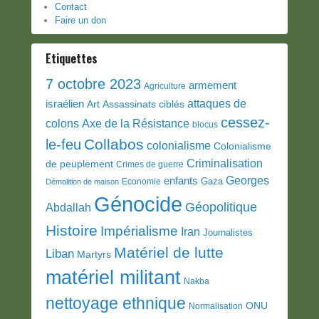
Contact
Faire un don
Etiquettes
7 octobre 2023
armement
Agriculture
attaques de
israélien
Art
Assassinats ciblés
cessez-
colons
Axe de la Résistance
blocus
Collabos
le-feu
colonialisme
Colonialisme
Criminalisation
de peuplement
Crimes de guerre
Georges
enfants
Gaza
Economie
Démolition de maison
Génocide
Géopolitique
Abdallah
Histoire
Impérialisme
Iran
Journalistes
Matériel de lutte
Liban
Martyrs
matériel militant
Nakba
nettoyage ethnique
ONU
Normalisation