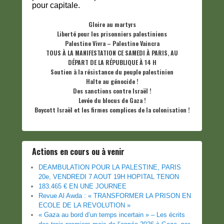
pour capitale.
Gloire au martyrs
Liberté pour les prisonniers palestiniens
Palestine Vivra – Palestine Vaincra
TOUS À LA MANIFESTATION CE SAMEDI À PARIS, AU
DÉPART DE LA RÉPUBLIQUE À 14 H
Soutien à la résistance du peuple palestinien
Halte au génocide !
Des sanctions contre Israël !
Levée du blocus de Gaza !
Boycott Israël et les firmes complices de la colonisation !
Actions en cours ou à venir
DEAMBULATION POUR LA PALESTINE, PARIS
20e, VENDREDI 7 AOUT 19H HOPITAL TENON
183.465 € EN UNE JOURNEE
Revue Al Awda : « TRANSFORMER LA PRISON EN
ECOLE DE LA REVOLUTION »
« Gaza au bord d’un temps incertain » – Les écrits