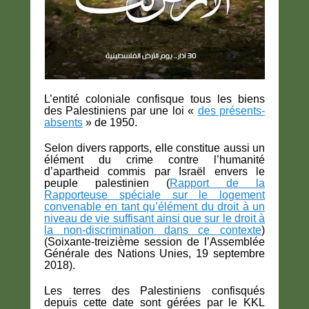
L’entité coloniale confisque tous les biens
des Palestiniens par une loi «
des présents-
absents
» de 1950.
Selon divers rapports, elle constitue aussi un
élément du crime contre l’humanité
d’apartheid commis par Israël envers le
peuple palestinien (
Rapport de la
Rapporteuse spéciale sur le logement
convenable en tant qu’élément du droit à un
niveau de vie suffisant ainsi que sur le droit à
la non-discrimination dans ce contexte
)
(Soixante-treizième session de l’Assemblée
Générale des Nations Unies, 19 septembre
2018).
Les terres des Palestiniens confisqués
depuis cette date sont gérées par le KKL