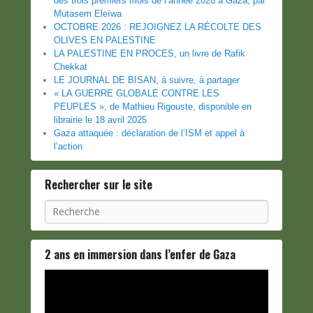
des trois premiers mois de l’année 2026 à Gaza, par
Mutasem Eleïwa
OCTOBRE 2026 : REJOIGNEZ LA RÉCOLTE DES
OLIVES EN PALESTINE
LA PALESTINE EN PROCES, un livre de Rafik
Chekkat
LE JOURNAL DE BISAN, à suivre, à partager
« LA GUERRE GLOBALE CONTRE LES
PEUPLES », de Mathieu Rigouste, disponible en
librairie le 18 avril 2025
Gaza attaquée : déclaration de l’ISM et appel à
l’action
Rechercher sur le site
Recherche
2 ans en immersion dans l’enfer de Gaza
Lecteur
vidéo