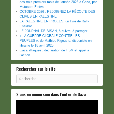
des trois premiers mois de l’année 2026 à Gaza, par
Mutasem Eleïwa
OCTOBRE 2026 : REJOIGNEZ LA RÉCOLTE DES
OLIVES EN PALESTINE
LA PALESTINE EN PROCES, un livre de Rafik
Chekkat
LE JOURNAL DE BISAN, à suivre, à partager
« LA GUERRE GLOBALE CONTRE LES
PEUPLES », de Mathieu Rigouste, disponible en
librairie le 18 avril 2025
Gaza attaquée : déclaration de l’ISM et appel à
l’action
Rechercher sur le site
Recherche
2 ans en immersion dans l’enfer de Gaza
Lecteur
vidéo