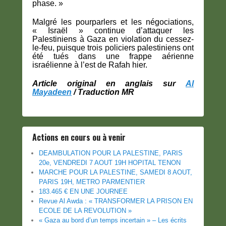
phase. »
Malgré les pourparlers et les négociations,
« Israël » continue d’attaquer les
Palestiniens à Gaza en violation du cessez-
le-feu, puisque trois policiers palestiniens ont
été tués dans une frappe aérienne
israélienne à l’est de Rafah hier.
Article original en anglais sur
Al
Mayadeen
/ Traduction MR
Actions en cours ou à venir
DEAMBULATION POUR LA PALESTINE, PARIS
20e, VENDREDI 7 AOUT 19H HOPITAL TENON
MARCHE POUR LA PALESTINE, SAMEDI 8 AOUT,
PARIS 19H, METRO PARMENTIER
183.465 € EN UNE JOURNEE
Revue Al Awda : « TRANSFORMER LA PRISON EN
ECOLE DE LA REVOLUTION »
« Gaza au bord d’un temps incertain » – Les écrits