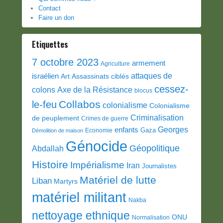
Contact
Faire un don
Etiquettes
7 octobre 2023
armement
Agriculture
attaques de
israélien
Art
Assassinats ciblés
cessez-
colons
Axe de la Résistance
blocus
Collabos
le-feu
colonialisme
Colonialisme
Criminalisation
de peuplement
Crimes de guerre
Georges
enfants
Gaza
Economie
Démolition de maison
Génocide
Géopolitique
Abdallah
Histoire
Impérialisme
Iran
Journalistes
Matériel de lutte
Liban
Martyrs
matériel militant
Nakba
nettoyage ethnique
ONU
Normalisation