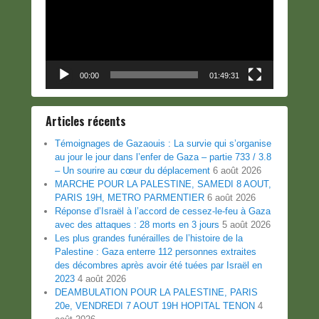
00:00
01:49:31
Articles récents
Témoignages de Gazaouis : La survie qui s’organise
au jour le jour dans l’enfer de Gaza – partie 733 / 3.8
– Un sourire au cœur du déplacement
6 août 2026
MARCHE POUR LA PALESTINE, SAMEDI 8 AOUT,
PARIS 19H, METRO PARMENTIER
6 août 2026
Réponse d’Israël à l’accord de cessez-le-feu à Gaza
avec des attaques : 28 morts en 3 jours
5 août 2026
Les plus grandes funérailles de l’histoire de la
Palestine : Gaza enterre 112 personnes extraites
des décombres après avoir été tuées par Israël en
2023
4 août 2026
DEAMBULATION POUR LA PALESTINE, PARIS
20e, VENDREDI 7 AOUT 19H HOPITAL TENON
4