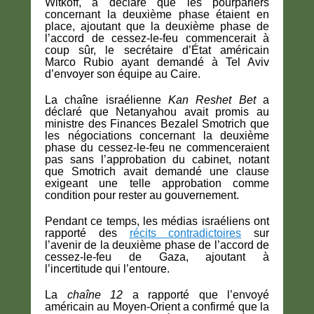
Witkoff, a déclaré que les pourparlers
concernant la deuxième phase étaient en
place, ajoutant que la deuxième phase de
l’accord de cessez-le-feu commencerait à
coup sûr, le secrétaire d’État américain
Marco Rubio ayant demandé à Tel Aviv
d’envoyer son équipe au Caire.
La chaîne israélienne
Kan Reshet Bet
a
déclaré que Netanyahou avait promis au
ministre des Finances Bezalel Smotrich que
les négociations concernant la deuxième
phase du cessez-le-feu ne commenceraient
pas sans l’approbation du cabinet, notant
que Smotrich avait demandé une clause
exigeant une telle approbation comme
condition pour rester au gouvernement.
Pendant ce temps, les médias israéliens ont
rapporté des
récits contradictoires
sur
l’avenir de la deuxième phase de l’accord de
cessez-le-feu de Gaza, ajoutant à
l’incertitude qui l’entoure.
La
chaîne 12
a rapporté que l’envoyé
américain au Moyen-Orient a confirmé que la