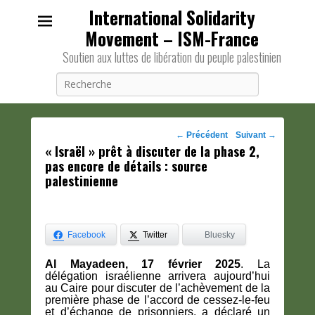
International Solidarity
Movement – ISM-France
Soutien aux luttes de libération du peuple palestinien
Recherche
Navigation
←
Précédent
Suivant
→
« Israël » prêt à discuter de la phase 2,
des
pas encore de détails : source
posts
palestinienne
Facebook
Twitter
Bluesky
Al Mayadeen, 17 février 2025
. La
délégation israélienne arrivera aujourd’hui
au Caire pour discuter de l’achèvement de la
première phase de l’accord de cessez-le-feu
et d’échange de prisonniers, a déclaré un