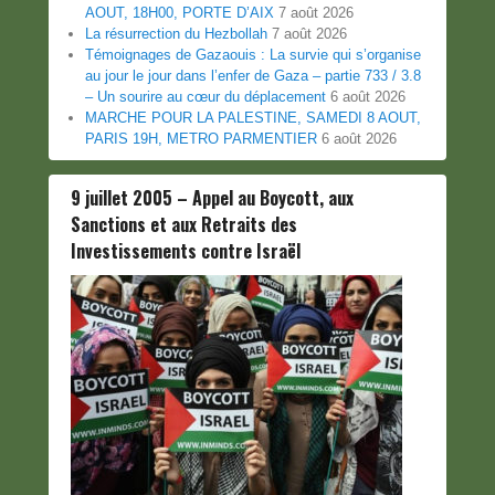
AOUT, 18H00, PORTE D’AIX
7 août 2026
La résurrection du Hezbollah
7 août 2026
Témoignages de Gazaouis : La survie qui s’organise
au jour le jour dans l’enfer de Gaza – partie 733 / 3.8
– Un sourire au cœur du déplacement
6 août 2026
MARCHE POUR LA PALESTINE, SAMEDI 8 AOUT,
PARIS 19H, METRO PARMENTIER
6 août 2026
9 juillet 2005 – Appel au Boycott, aux
Sanctions et aux Retraits des
Investissements contre Israël