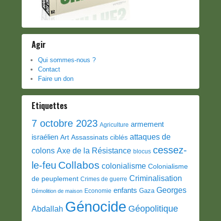
Agir
Qui sommes-nous ?
Contact
Faire un don
Etiquettes
7 octobre 2023
armement
Agriculture
attaques de
israélien
Art
Assassinats ciblés
cessez-
colons
Axe de la Résistance
blocus
Collabos
le-feu
colonialisme
Colonialisme
Criminalisation
de peuplement
Crimes de guerre
Georges
enfants
Gaza
Economie
Démolition de maison
Génocide
Géopolitique
Abdallah