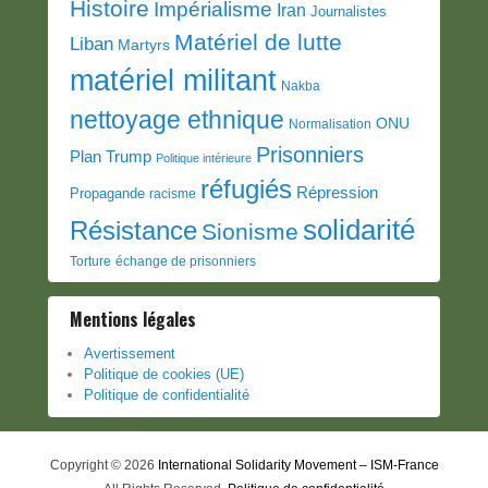
Histoire
Impérialisme
Iran
Journalistes
Matériel de lutte
Liban
Martyrs
matériel militant
Nakba
nettoyage ethnique
ONU
Normalisation
Prisonniers
Plan Trump
Politique intérieure
réfugiés
Répression
Propagande
racisme
solidarité
Résistance
Sionisme
Torture
échange de prisonniers
Mentions légales
Avertissement
Politique de cookies (UE)
Politique de confidentialité
Copyright © 2026
International Solidarity Movement – ISM-France