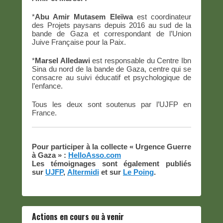
*
Abu Amir Mutasem Eleïwa
est coordinateur
des Projets paysans depuis 2016 au sud de la
bande de Gaza et correspondant de l’Union
Juive Française pour la Paix.
*
Marsel Alledawi
est responsable du Centre Ibn
Sina du nord de la bande de Gaza, centre qui se
consacre au suivi éducatif et psychologique de
l’enfance.
Tous les deux sont soutenus par l’UJFP en
France.
Pour participer à la collecte « Urgence Guerre
à Gaza » :
HelloAsso.com
Les témoignages sont également publiés
sur
UJFP
,
Altermidi
et sur
Le Poing
.
Actions en cours ou à venir