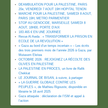
DEAMBULATION POUR LA PALESTINE, PARIS
20e, VENDREDI 7 AOUT 19H HOPITAL TENON
MARCHE POUR LA PALESTINE, SAMEDI 8 AOUT,
PARIS 19H, METRO PARMENTIER
STOP AU GENOCIDE, MARSEILLE SAMEDI 8
AOUT, 18H00, PORTE D’AIX
183.465 € EN UNE JOURNEE
Revue Al Awda : « TRANSFORMER LA PRISON EN
ECOLE DE LA REVOLUTION »
« Gaza au bord d’un temps incertain » – Les écrits
des trois premiers mois de l’année 2026 à Gaza, par
Mutasem Eleïwa
OCTOBRE 2026 : REJOIGNEZ LA RÉCOLTE DES
OLIVES EN PALESTINE
LA PALESTINE EN PROCES, un livre de Rafik
Chekkat
LE JOURNAL DE BISAN, à suivre, à partager
« LA GUERRE GLOBALE CONTRE LES
PEUPLES », de Mathieu Rigouste, disponible en
librairie le 18 avril 2025
Gaza attaquée : déclaration de l’ISM et appel à
l’action