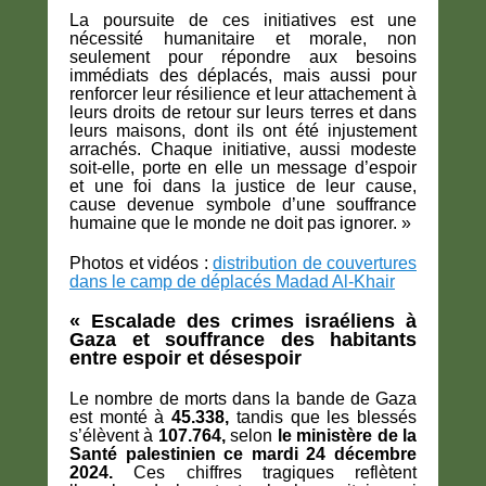
La poursuite de ces initiatives est une
nécessité humanitaire et morale, non
seulement pour répondre aux besoins
immédiats des déplacés, mais aussi pour
renforcer leur résilience et leur attachement à
leurs droits de retour sur leurs terres et dans
leurs maisons, dont ils ont été injustement
arrachés. Chaque initiative, aussi modeste
soit-elle, porte en elle un message d’espoir
et une foi dans la justice de leur cause,
cause devenue symbole d’une souffrance
humaine que le monde ne doit pas ignorer. »
Photos et vidéos :
distribution de couvertures
dans le camp de déplacés Madad Al-Khair
« Escalade des crimes israéliens à
Gaza et souffrance des habitants
entre espoir et désespoir
Le nombre de morts dans la bande de Gaza
est monté à
45.338,
tandis que les blessés
s’élèvent à
107.764,
selon
le ministère de la
Santé palestinien ce mardi 24 décembre
2024.
Ces chiffres tragiques reflètent