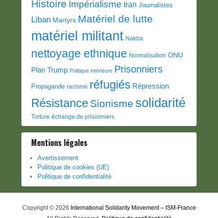
Histoire
Impérialisme
Iran
Journalistes
Matériel de lutte
Liban
Martyrs
matériel militant
Nakba
nettoyage ethnique
ONU
Normalisation
Prisonniers
Plan Trump
Politique intérieure
réfugiés
Répression
Propagande
racisme
solidarité
Résistance
Sionisme
Torture
échange de prisonniers
Mentions légales
Avertissement
Politique de cookies (UE)
Politique de confidentialité
Copyright © 2026
International Solidarity Movement – ISM-France