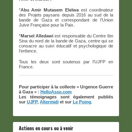
*
Abu Amir Mutasem Eleïwa
est coordinateur
des Projets paysans depuis 2016 au sud de la
bande de Gaza et correspondant de l’Union
Juive Française pour la Paix.
*
Marsel Alledawi
est responsable du Centre Ibn
Sina du nord de la bande de Gaza, centre qui se
consacre au suivi éducatif et psychologique de
l’enfance.
Tous les deux sont soutenus par l’UJFP en
France.
Pour participer à la collecte « Urgence Guerre
à Gaza » :
HelloAsso.com
Les témoignages sont également publiés
sur
UJFP
,
Altermidi
et sur
Le Poing
.
Actions en cours ou à venir