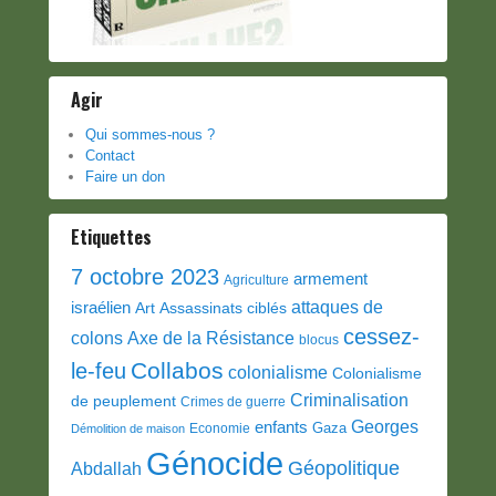
Agir
Qui sommes-nous ?
Contact
Faire un don
Etiquettes
7 octobre 2023
armement
Agriculture
attaques de
israélien
Art
Assassinats ciblés
cessez-
colons
Axe de la Résistance
blocus
Collabos
le-feu
colonialisme
Colonialisme
Criminalisation
de peuplement
Crimes de guerre
Georges
enfants
Gaza
Economie
Démolition de maison
Génocide
Géopolitique
Abdallah