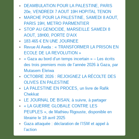
DEAMBULATION POUR LA PALESTINE, PARIS
20e, VENDREDI 7 AOUT 19H HOPITAL TENON
MARCHE POUR LA PALESTINE, SAMEDI 8 AOUT,
PARIS 19H, METRO PARMENTIER
STOP AU GENOCIDE, MARSEILLE SAMEDI 8
AOUT, 18H00, PORTE D’AIX
183.465 € EN UNE JOURNEE
Revue Al Awda : « TRANSFORMER LA PRISON EN
ECOLE DE LA REVOLUTION »
« Gaza au bord d’un temps incertain » – Les écrits
des trois premiers mois de l’année 2026 à Gaza, par
Mutasem Eleïwa
OCTOBRE 2026 : REJOIGNEZ LA RÉCOLTE DES
OLIVES EN PALESTINE
LA PALESTINE EN PROCES, un livre de Rafik
Chekkat
LE JOURNAL DE BISAN, à suivre, à partager
« LA GUERRE GLOBALE CONTRE LES
PEUPLES », de Mathieu Rigouste, disponible en
librairie le 18 avril 2025
Gaza attaquée : déclaration de l’ISM et appel à
l’action