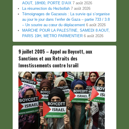
AOUT, 18H00, PORTE D’AIX
7 août 2026
La résurrection du Hezbollah
7 août 2026
Témoignages de Gazaouis : La survie qui s’organise
au jour le jour dans l’enfer de Gaza – partie 733 / 3.8
– Un sourire au cœur du déplacement
6 août 2026
MARCHE POUR LA PALESTINE, SAMEDI 8 AOUT,
PARIS 19H, METRO PARMENTIER
6 août 2026
9 juillet 2005 – Appel au Boycott, aux
Sanctions et aux Retraits des
Investissements contre Israël