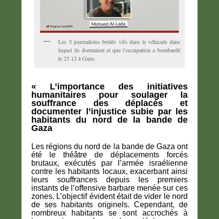
Les 5 journalistes brûlés vifs dans le véhicule dans
lequel ils dormaient et que l’occupation a bombardé
le 25.12 à Gaza.
« L’importance des initiatives
humanitaires pour soulager la
souffrance des déplacés et
documenter l’injustice subie par les
habitants du nord de la bande de
Gaza
Les régions du nord de la bande de Gaza ont
été le théâtre de déplacements forcés
brutaux, exécutés par l’armée israélienne
contre les habitants locaux, exacerbant ainsi
leurs souffrances depuis les premiers
instants de l’offensive barbare menée sur ces
zones. L’objectif évident était de vider le nord
de ses habitants originels. Cependant, de
nombreux habitants se sont accrochés à