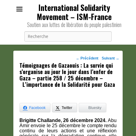
International Solidarity
Movement – ISM-France
Soutien aux luttes de libération du peuple palestinien
Recherche
Navigation
←
Précédent
Suivant
→
Témoignages de Gazaouis : La survie qui
des
s’organise au jour le jour dans l’enfer de
posts
Gaza – partie 258 / 25 décembre –
L’importance de la Solidarité pour Gaza
Facebook
Twitter
Bluesky
Brigitte Challande, 26 décembre 2024.
Abu
Amir envoie le 25 décembre le compte rendu
continu de leurs actions et une réflexion
générale sur la dégradation continue elle