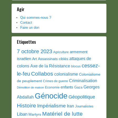
Agir
Qui sommes-nous ?
Contact
Faire un don
Etiquettes
7 octobre 2023
armement
Agriculture
attaques de
israélien
Art
Assassinats ciblés
cessez-
colons
Axe de la Résistance
blocus
Collabos
le-feu
colonialisme
Colonialisme
Criminalisation
de peuplement
Crimes de guerre
Georges
enfants
Gaza
Economie
Démolition de maison
Génocide
Géopolitique
Abdallah
Histoire
Impérialisme
Iran
Journalistes
Matériel de lutte
Liban
Martyrs