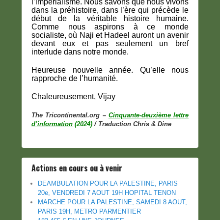
l’impérialisme. Nous savons que nous vivons
dans la préhistoire, dans l’ère qui précède le
début de la véritable histoire humaine.
Comme nous aspirons à ce monde
socialiste, où Naji et Hadeel auront un avenir
devant eux et pas seulement un bref
interlude dans notre monde.
Heureuse nouvelle année. Qu’elle nous
rapproche de l’humanité.
Chaleureusement,
Vijay
The Tricontinental.org –
Cinquante-deuxième lettre
d’information
(2024)
/ Traduction Chris & Dine
Actions en cours ou à venir
DEAMBULATION POUR LA PALESTINE, PARIS
20e, VENDREDI 7 AOUT 19H HOPITAL TENON
MARCHE POUR LA PALESTINE, SAMEDI 8 AOUT,
PARIS 19H, METRO PARMENTIER