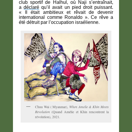
club sportif de Halhul, où Naji s’entraînait,
a
déclaré
qu’il avait un pied droit puissant.
« Il était ambitieux et rêvait de devenir
international comme Ronaldo ». Ce rêve a
été détruit par l’occupation israélienne.
Chuu Wai ( Myanmar),
When Amelie & Khin Meets
Revolution
(Quand Amélie et Khin rencontrent la
révolution), 2021.