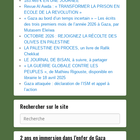
183.465 € EN UNE JOURNEE
Revue Al Awda : « TRANSFORMER LA PRISON EN
ECOLE DE LA REVOLUTION »
« Gaza au bord d’un temps incertain » – Les écrits
des trois premiers mois de l’année 2026 à Gaza, par
Mutasem Eleïwa
OCTOBRE 2026 : REJOIGNEZ LA RÉCOLTE DES
OLIVES EN PALESTINE
LA PALESTINE EN PROCES, un livre de Rafik
Chekkat
LE JOURNAL DE BISAN, à suivre, à partager
« LA GUERRE GLOBALE CONTRE LES
PEUPLES », de Mathieu Rigouste, disponible en
librairie le 18 avril 2025
Gaza attaquée : déclaration de l’ISM et appel à
l’action
Rechercher sur le site
Recherche
2 ans en immersion dans l’enfer de Gaza