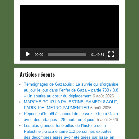
Lecteur
vidéo
00:00
01:49:31
Articles récents
Témoignages de Gazaouis : La survie qui s’organise
au jour le jour dans l’enfer de Gaza – partie 733 / 3.8
– Un sourire au cœur du déplacement
6 août 2026
MARCHE POUR LA PALESTINE, SAMEDI 8 AOUT,
PARIS 19H, METRO PARMENTIER
6 août 2026
Réponse d’Israël à l’accord de cessez-le-feu à Gaza
avec des attaques : 28 morts en 3 jours
5 août 2026
Les plus grandes funérailles de l’histoire de la
Palestine : Gaza enterre 112 personnes extraites
des décombres après avoir été tuées par Israël en