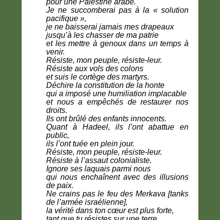
pour une Palestine arabe.
Je ne succomberai pas à la « solution
pacifique »,
je ne baisserai jamais mes drapeaux
jusqu’à les chasser de ma patrie
et les mettre à genoux dans un temps à
venir.
Résiste, mon peuple, résiste-leur.
Résiste aux vols des colons
et suis le cortège des martyrs.
Déchire la constitution de la honte
qui a imposé une humiliation implacable
et nous a empêchés de restaurer nos
droits.
Ils ont brûlé des enfants innocents.
Quant à Hadeel, ils l’ont abattue en
public,
ils l’ont tuée en plein jour.
Résiste, mon peuple, résiste-leur.
Résiste à l’assaut colonialiste.
Ignore ses laquais parmi nous
qui nous enchaînent avec des illusions
de paix.
Ne crains pas le feu des Merkava [tanks
de l’armée israélienne],
la vérité dans ton cœur est plus forte,
tant que tu résistes sur une terre