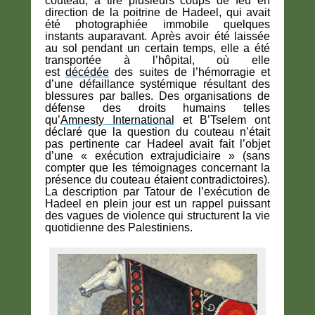
couteau, a tiré plusieurs coups de feu en
direction de la poitrine de Hadeel, qui avait
été photographiée immobile quelques
instants auparavant. Après avoir été laissée
au sol pendant un certain temps, elle a été
transportée à l’hôpital, où elle
est
décédée
des suites de l’hémorragie et
d’une défaillance systémique résultant des
blessures par balles. Des organisations de
défense des droits humains telles
qu’
Amnesty International
et B’Tselem ont
déclaré que la question du couteau n’était
pas pertinente car Hadeel avait fait l’objet
d’une « exécution extrajudiciaire » (sans
compter que les témoignages concernant la
présence du couteau étaient contradictoires).
La description par Tatour de l’exécution de
Hadeel en plein jour est un rappel puissant
des vagues de violence qui structurent la vie
quotidienne des Palestiniens.