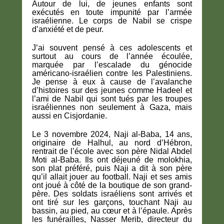
Autour de lui, de jeunes enfants sont
exécutés en toute impunité par l’armée
israélienne. Le corps de Nabil se crispe
d’anxiété et de peur.
J’ai souvent pensé à ces adolescents et
surtout au cours de l’année écoulée,
marquée par l’escalade du génocide
américano-israélien contre les Palestiniens.
Je pense à eux à cause de l’avalanche
d’histoires sur des jeunes comme Hadeel et
l’ami de Nabil qui sont tués par les troupes
israéliennes non seulement à Gaza, mais
aussi en Cisjordanie.
Le 3 novembre 2024, Naji al-Baba, 14 ans,
originaire de Halhul, au nord d’Hébron,
rentrait de l’école avec son père Nidal Abdel
Moti al-Baba. Ils ont déjeuné de molokhia,
son plat préféré, puis Naji a dit à son père
qu’il allait jouer au football. Naji et ses amis
ont joué à côté de la boutique de son grand-
père. Des soldats israéliens sont arrivés et
ont tiré sur les garçons, touchant Naji au
bassin, au pied, au cœur et à l’épaule. Après
les funérailles, Nasser Merib, directeur du