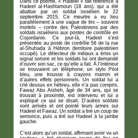
Dans ce poème, « Hadeel » fait référence à
Hadeel al-Hashlamoun (18 ans), qui a été
abattue par un soldat israélien le 22
septembre 2015. Ce meurtre a eu lieu
parallèlement à une vague de tirs – souvent
mortels – contre des Palestiniens par des
soldats israéliens aux postes de contrôle en
Cisjordanie. Ce jour-là, Hadeel s’est
présentée au poste de contrôle 56 de la rue
al-Shuhada à Hébron (territoire palestinien
occupé). Le détecteur de métaux a émis un
signal sonore et les soldats lui ont demandé
d’ouvrir son sac, ce qu’elle a fait. À l’intérieur
se trouvaient un téléphone, un stylo Pilot
bleu, une trousse à crayons marron et
d’autres effets personnels. Un soldat lui a
crié dessus en hébreu, elle n’a pas compris.
Fawaz Abu Aisheh, âgé de 34 ans, qui se
trouvait à proximité, est intervenu et lui a
expliqué ce qui se disait. D’autres soldats
sont arrivés et ont pointé leurs armes sur
Hadeel et Fawaz. Un soldat a tiré un coup de
semonce, puis a tiré sur Hadeel à la jambe
gauche.
C’est alors qu’un soldat, affirmant avoir vu un