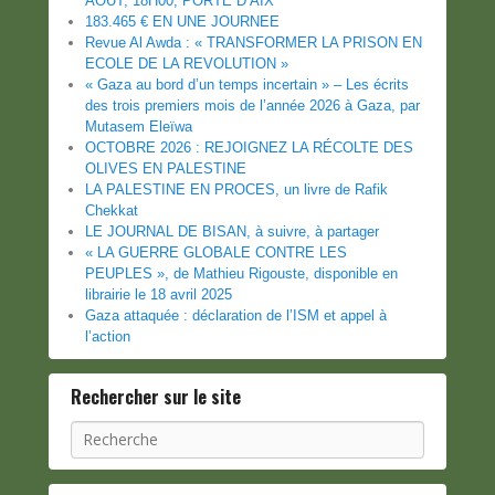
AOUT, 18H00, PORTE D’AIX
183.465 € EN UNE JOURNEE
Revue Al Awda : « TRANSFORMER LA PRISON EN
ECOLE DE LA REVOLUTION »
« Gaza au bord d’un temps incertain » – Les écrits
des trois premiers mois de l’année 2026 à Gaza, par
Mutasem Eleïwa
OCTOBRE 2026 : REJOIGNEZ LA RÉCOLTE DES
OLIVES EN PALESTINE
LA PALESTINE EN PROCES, un livre de Rafik
Chekkat
LE JOURNAL DE BISAN, à suivre, à partager
« LA GUERRE GLOBALE CONTRE LES
PEUPLES », de Mathieu Rigouste, disponible en
librairie le 18 avril 2025
Gaza attaquée : déclaration de l’ISM et appel à
l’action
Rechercher sur le site
Recherche