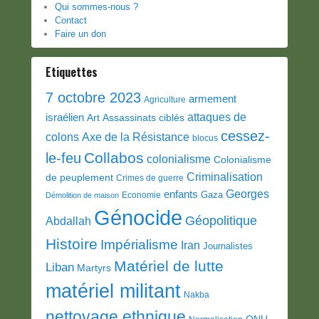
Qui sommes-nous ?
Contact
Faire un don
Etiquettes
7 octobre 2023
armement
Agriculture
attaques de
israélien
Art
Assassinats ciblés
cessez-
colons
Axe de la Résistance
blocus
Collabos
le-feu
colonialisme
Colonialisme
Criminalisation
de peuplement
Crimes de guerre
Georges
enfants
Gaza
Economie
Démolition de maison
Génocide
Géopolitique
Abdallah
Histoire
Impérialisme
Iran
Journalistes
Matériel de lutte
Liban
Martyrs
matériel militant
Nakba
nettoyage ethnique