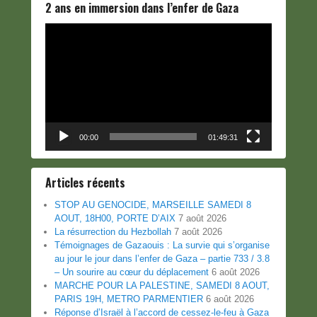
2 ans en immersion dans l’enfer de Gaza
Lecteur
vidéo
00:00
01:49:31
Articles récents
STOP AU GENOCIDE, MARSEILLE SAMEDI 8
AOUT, 18H00, PORTE D’AIX
7 août 2026
La résurrection du Hezbollah
7 août 2026
Témoignages de Gazaouis : La survie qui s’organise
au jour le jour dans l’enfer de Gaza – partie 733 / 3.8
– Un sourire au cœur du déplacement
6 août 2026
MARCHE POUR LA PALESTINE, SAMEDI 8 AOUT,
PARIS 19H, METRO PARMENTIER
6 août 2026
Réponse d’Israël à l’accord de cessez-le-feu à Gaza