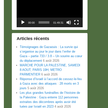
00:00
01:49:31
Articles récents
Témoignages de Gazaouis : La survie qui
s’organise au jour le jour dans l’enfer de
Gaza – partie 733 / 3.8 – Un sourire au cœur
du déplacement
6 août 2026
MARCHE POUR LA PALESTINE, SAMEDI
8 AOUT, PARIS 19H, METRO
PARMENTIER
6 août 2026
Réponse d’Israël à l’accord de cessez-le-feu
à Gaza avec des attaques : 28 morts en 3
jours
5 août 2026
Les plus grandes funérailles de l’histoire de
la Palestine : Gaza enterre 112 personnes
extraites des décombres après avoir été
tuées par Israël en 2023
4 août 2026