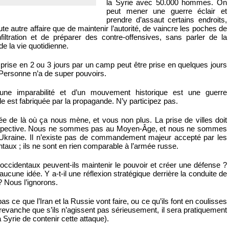
la Syrie avec 50.000 hommes. On
peut mener une guerre éclair et
prendre d’assaut certains endroits,
te autre affaire que de maintenir l’autorité, de vaincre les poches de
nfiltration et de préparer des contre-offensives, sans parler de la
de la vie quotidienne.
e prise en 2 ou 3 jours par un camp peut être prise en quelques jours
 Personne n’a de super pouvoirs.
’une imparabilité et d’un mouvement historique est une guerre
e est fabriquée par la propagande. N’y participez pas.
ée de là où ça nous mène, et vous non plus. La prise de villes doit
rspective. Nous ne sommes pas au Moyen-Âge, et nous ne sommes
Ukraine. Il n’existe pas de commandement majeur accepté par les
ntaux ; ils ne sont en rien comparable à l’armée russe.
ccidentaux peuvent-ils maintenir le pouvoir et créer une défense ?
cune idée. Y a-t-il une réflexion stratégique derrière la conduite de
? Nous l’ignorons.
 ce que l’Iran et la Russie vont faire, ou ce qu’ils font en coulisses
evanche que s’ils n’agissent pas sérieusement, il sera pratiquement
 Syrie de contenir cette attaque).