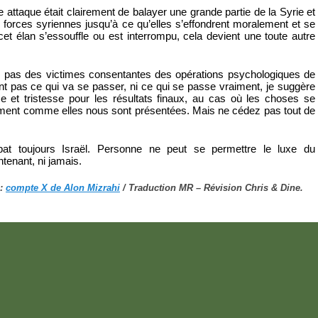
te attaque était clairement de balayer une grande partie de la Syrie et
forces syriennes jusqu’à ce qu’elles s’effondrent moralement et se
cet élan s’essouffle ou est interrompu, cela devient une toute autre
 pas des victimes consentantes des opérations psychologiques de
t pas ce qui va se passer, ni ce qui se passe vraiment, je suggère
e et tristesse pour les résultats finaux, au cas où les choses se
ement comme elles nous sont présentées. Mais ne cédez pas tout de
 toujours Israël. Personne ne peut se permettre le luxe du
tenant, ni jamais.
 :
compte X de Alon Mizrahi
/ Traduction MR – Révision Chris & Dine.