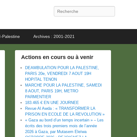
Recherche
-Palestine
Archives : 2001-2021
Actions en cours ou à venir
DEAMBULATION POUR LA PALESTINE,
PARIS 20e, VENDREDI 7 AOUT 19H
HOPITAL TENON
MARCHE POUR LA PALESTINE, SAMEDI
8 AOUT, PARIS 19H, METRO
PARMENTIER
183.465 € EN UNE JOURNEE
Revue Al Awda : « TRANSFORMER LA
PRISON EN ECOLE DE LA REVOLUTION »
« Gaza au bord d’un temps incertain » – Les
écrits des trois premiers mois de l’année
2026 à Gaza, par Mutasem Eleïwa