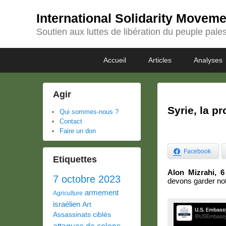
International Solidarity Movem
Soutien aux luttes de libération du peuple pales
Passer
Passer
Premier
Accueil
Articles
Analyses
au
au
menu
contenu
contenu
principal
secondaire
Agir
Syrie, la 
Qui sommes-nous ?
Contact
Faire un don
Facebook
Etiquettes
Alon Mizrahi, 
7 octobre 2023
devons garder notr
armement
Agriculture
israélien
Art
Assassinats ciblés
attaques de colons