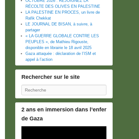
OCTOBRE 2026 : REJOIGNEZ LA
RÉCOLTE DES OLIVES EN PALESTINE
LA PALESTINE EN PROCES, un livre de
Rafik Chekkat
LE JOURNAL DE BISAN, à suivre, à
partager
« LA GUERRE GLOBALE CONTRE LES
PEUPLES », de Mathieu Rigouste,
disponible en librairie le 18 avril 2025
Gaza attaquée : déclaration de l’ISM et
appel à l’action
Rechercher sur le site
Recherche
2 ans en immersion dans l’enfer
de Gaza
Lecteur
vidéo