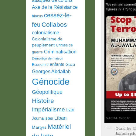
Axe de la Résistance
cessez-le-
blocus
Collabos
feu
colonialisme
Colonialisme de
peuplement
Crimes de
Criminalisation
guerre
Démolition de maison
enfants
Gaza
Economie
Georges Abdallah
Génocide
Géopolitique
Histoire
Impérialisme
Iran
Liban
Journalistes
Matériel
Martyrs
Quand les Et
Jawlani à prix
de lutte