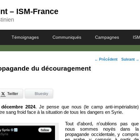
ent – ISM-France
tinien
Témoignages
Communiqués
Campagnes
ISM
Navigation
←
Précédent
Suivant
→
propagande du découragement
des
posts
Twitter
Bluesky
6 décembre 2024
. Je pense que nous (le camp anti-impérialiste)
e sang froid face à la situation de tous les dangers en Syrie.
Tout d’abord, n’oublions pas que
nous sommes noyés dans la
propagande occidentale, y compris
en arabe, y compris à partir de