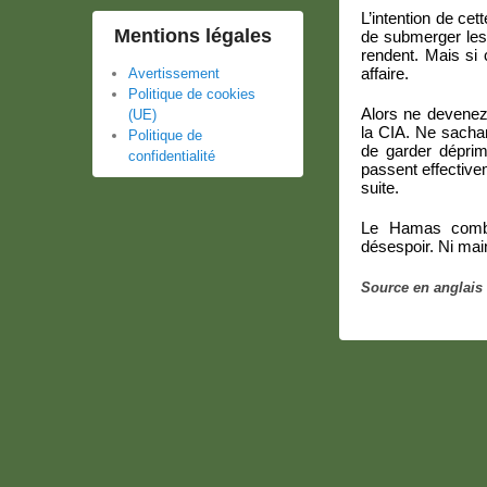
L’intention de cet
Mentions légales
de submerger les 
rendent. Mais si 
affaire.
Avertissement
Politique de cookies
Alors ne devenez
(UE)
la CIA. Ne sachan
Politique de
de garder déprim
confidentialité
passent effectiv
suite.
Le Hamas combat
désespoir. Ni main
Source en anglais