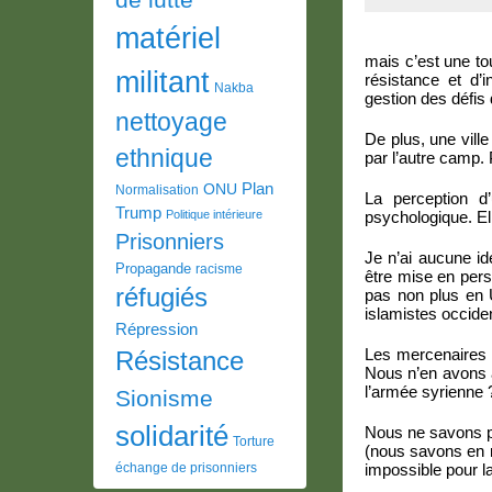
matériel
mais c’est une tou
militant
résistance et d’i
Nakba
gestion des défis 
nettoyage
De plus, une vill
ethnique
par l’autre camp.
Plan
ONU
Normalisation
La perception d
Trump
Politique intérieure
psychologique. Ell
Prisonniers
Je n’ai aucune id
Propagande
racisme
être mise en pe
réfugiés
pas non plus en 
islamistes occide
Répression
Les mercenaires o
Résistance
Nous n’en avons au
l’armée syrienne 
Sionisme
solidarité
Nous ne savons pas
Torture
(nous savons en r
échange de prisonniers
impossible pour la