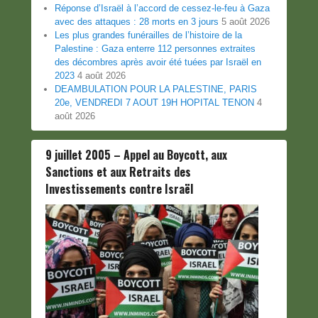
Réponse d’Israël à l’accord de cessez-le-feu à Gaza
avec des attaques : 28 morts en 3 jours
5 août 2026
Les plus grandes funérailles de l’histoire de la
Palestine : Gaza enterre 112 personnes extraites
des décombres après avoir été tuées par Israël en
2023
4 août 2026
DEAMBULATION POUR LA PALESTINE, PARIS
20e, VENDREDI 7 AOUT 19H HOPITAL TENON
4
août 2026
9 juillet 2005 – Appel au Boycott, aux
Sanctions et aux Retraits des
Investissements contre Israël