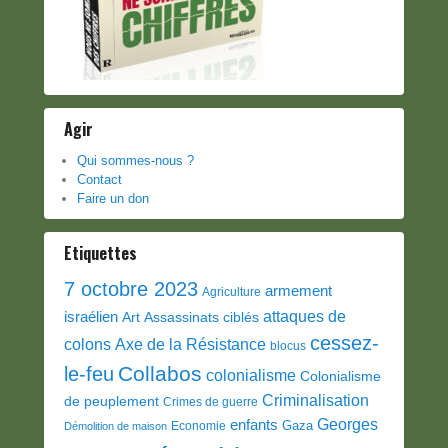
Agir
Qui sommes-nous ?
Contact
Faire un don
Etiquettes
7 octobre 2023
armement
Agriculture
attaques de
israélien
Art
Assassinats ciblés
cessez-
colons
Axe de la Résistance
blocus
Collabos
le-feu
colonialisme
Colonialisme
Criminalisation
de peuplement
Crimes de guerre
Georges
enfants
Gaza
Economie
Démolition de maison