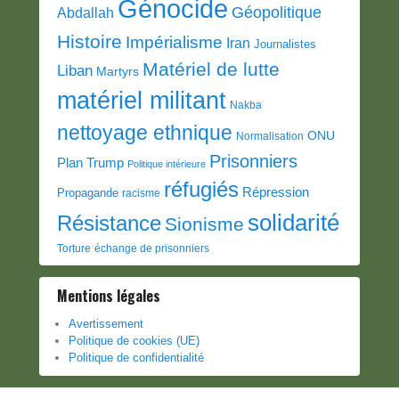
Génocide
Géopolitique
Abdallah
Histoire
Impérialisme
Iran
Journalistes
Matériel de lutte
Liban
Martyrs
matériel militant
Nakba
nettoyage ethnique
ONU
Normalisation
Prisonniers
Plan Trump
Politique intérieure
réfugiés
Répression
Propagande
racisme
solidarité
Résistance
Sionisme
Torture
échange de prisonniers
Mentions légales
Avertissement
Politique de cookies (UE)
Politique de confidentialité