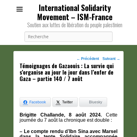
International Solidarity
Movement – ISM-France
Soutien aux luttes de libération du peuple palestinien
Recherche
Navigation
←
Précédent
Suivant
→
Témoignages de Gazaouis : La survie qui
des
s’organise au jour le jour dans l’enfer de
posts
Gaza – partie 140 / 7 août
Facebook
Twitter
Bluesky
Brigitte Challande, 8 août 2024.
Cette
journée du 7 août la chronique est double :
– Le compte rendu d’Ibn Sina avec Marsel
dans la tente Solidaire accompagnée