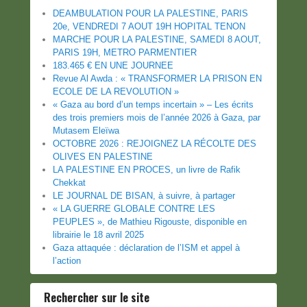
DEAMBULATION POUR LA PALESTINE, PARIS
20e, VENDREDI 7 AOUT 19H HOPITAL TENON
MARCHE POUR LA PALESTINE, SAMEDI 8 AOUT,
PARIS 19H, METRO PARMENTIER
183.465 € EN UNE JOURNEE
Revue Al Awda : « TRANSFORMER LA PRISON EN
ECOLE DE LA REVOLUTION »
« Gaza au bord d’un temps incertain » – Les écrits
des trois premiers mois de l’année 2026 à Gaza, par
Mutasem Eleïwa
OCTOBRE 2026 : REJOIGNEZ LA RÉCOLTE DES
OLIVES EN PALESTINE
LA PALESTINE EN PROCES, un livre de Rafik
Chekkat
LE JOURNAL DE BISAN, à suivre, à partager
« LA GUERRE GLOBALE CONTRE LES
PEUPLES », de Mathieu Rigouste, disponible en
librairie le 18 avril 2025
Gaza attaquée : déclaration de l’ISM et appel à
l’action
Rechercher sur le site