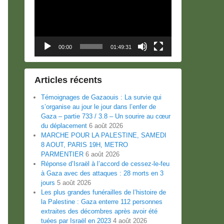
00:00
01:49:31
Articles récents
Témoignages de Gazaouis : La survie qui
s’organise au jour le jour dans l’enfer de
Gaza – partie 733 / 3.8 – Un sourire au cœur
du déplacement
6 août 2026
MARCHE POUR LA PALESTINE, SAMEDI
8 AOUT, PARIS 19H, METRO
PARMENTIER
6 août 2026
Réponse d’Israël à l’accord de cessez-le-feu
à Gaza avec des attaques : 28 morts en 3
jours
5 août 2026
Les plus grandes funérailles de l’histoire de
la Palestine : Gaza enterre 112 personnes
extraites des décombres après avoir été
tuées par Israël en 2023
4 août 2026