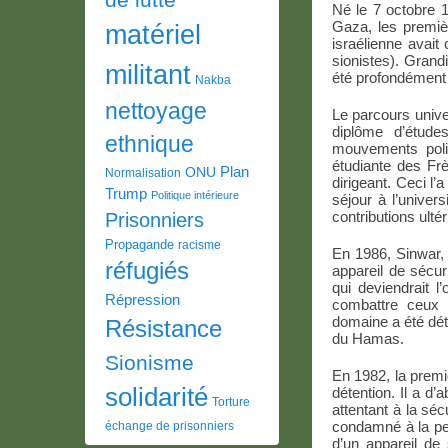
Né le 7 octobre 
Gaza, les premièr
matériel
israélienne avait
sionistes). Grand
militant
été profondément 
Nakba
nettoyage
Le parcours univer
diplôme d’étud
ethnique
mouvements polit
étudiante des Fr
Plan
ONU
Normalisation
dirigeant. Ceci l
Trump
Politique intérieure
séjour à l’univer
contributions ulté
Prisonniers
Propagande
racisme
En 1986, Sinwar, 
réfugiés
appareil de sécur
qui deviendrait l
Répression
combattre ceux 
domaine a été déte
Résistance
du Hamas.
Sionisme
En 1982, la premi
solidarité
détention. Il a d
Torture
attentant à la séc
condamné à la per
échange de prisonniers
d’un appareil de 