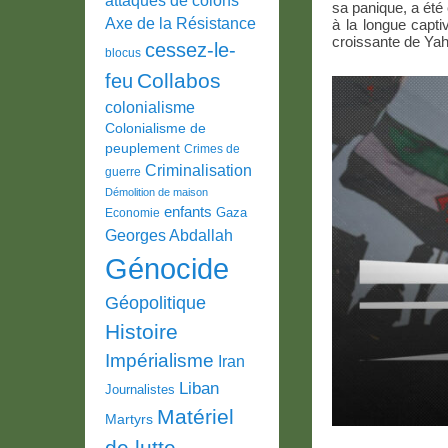
sa panique, a été
Axe de la Résistance
à la longue captiv
croissante de Ya
cessez-le-
blocus
Collabos
feu
colonialisme
Colonialisme de
peuplement
Crimes de
Criminalisation
guerre
Démolition de maison
enfants
Gaza
Economie
Georges Abdallah
Génocide
Géopolitique
Histoire
Impérialisme
Iran
Liban
Journalistes
Matériel
Martyrs
de lutte