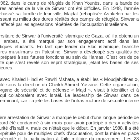
1962, dans le camp de réfugiés de Khan Younès, dans la bande de
es années de la vie de Sinwar ont été difficiles. En 1948, l’armée
 chassé sa famille de leur ville, Majdal (rebaptisée Ashkelon par les
issant au milieu des dures réalités des camps de réfugiés, Sinwar a
affecté par les agressions répétées de l’occupation israélienne.
sitaire de Sinwar à l’université islamique de Gaza, où il a obtenu un
es arabes, a été marqué par son engagement actif dans les
iques étudiants. En tant que leader du Bloc islamique, branche
ères musulmans en Palestine, Sinwar a développé ses qualités de
’a préparé à ses futures fonctions au sein du Hamas. C’est lors de ce
sité que s’est révélé son esprit stratégique, jetant les bases de ses
rieures.
avec Khaled Hindi et Rawhi Mshata, a établi les « Moudjahidines »,
ité sous la direction du Cheikh Ahmed Yassine. Cette organisation,
’organe de sécurité et de défense « Majd », visait à identifier et à
qui collaboraient avec Israël. Le leadership de Sinwar dans ce
rminant, car il a jeté les bases de l’infrastructure de sécurité interne
ère arrestation de Sinwar a marqué le début d’une longue période de
’abord été condamné à six mois pour avoir participé à des « activités
urité d’Israël », mais ce n’était que le début. En janvier 1988, il a été
pétuité pour de multiples chefs d’accusation, dont la mise en place
sécurité et la participation à l’aile militaire du mouvement. Les 23