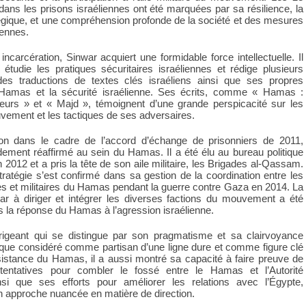
ns les prisons israéliennes ont été marquées par sa résilience, la
atégique, et une compréhension profonde de la société et des mesures
iennes.
ncarcération, Sinwar acquiert une formidable force intellectuelle. Il
, étudie les pratiques sécuritaires israéliennes et rédige plusieurs
es traductions de textes clés israéliens ainsi que ses propres
 Hamas et la sécurité israélienne. Ses écrits, comme « Hamas :
reurs » et « Majd », témoignent d’une grande perspicacité sur les
vement et les tactiques de ses adversaires.
ion dans le cadre de l’accord d’échange de prisonniers de 2011,
dement réaffirmé au sein du Hamas. Il a été élu au bureau politique
012 et a pris la tête de son aile militaire, les Brigades al-Qassam.
ratégie s’est confirmé dans sa gestion de la coordination entre les
es et militaires du Hamas pendant la guerre contre Gaza en 2014. La
ar à diriger et intégrer les diverses factions du mouvement a été
 la réponse du Hamas à l’agression israélienne.
rigeant qui se distingue par son pragmatisme et sa clairvoyance
 que considéré comme partisan d’une ligne dure et comme figure clé
sistance du Hamas, il a aussi montré sa capacité à faire preuve de
 tentatives pour combler le fossé entre le Hamas et l’Autorité
insi que ses efforts pour améliorer les relations avec l’Égypte,
 approche nuancée en matière de direction.