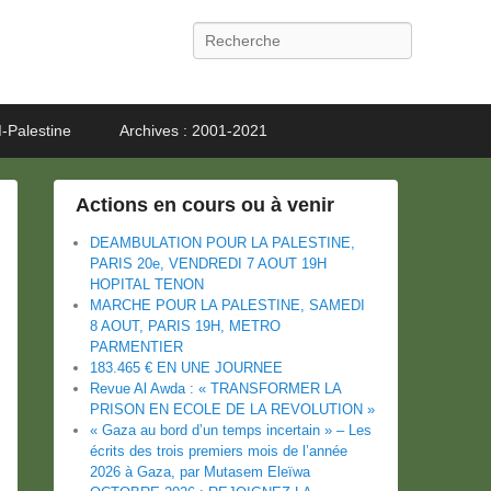
Recherche
-Palestine
Archives : 2001-2021
Actions en cours ou à venir
DEAMBULATION POUR LA PALESTINE,
PARIS 20e, VENDREDI 7 AOUT 19H
HOPITAL TENON
MARCHE POUR LA PALESTINE, SAMEDI
8 AOUT, PARIS 19H, METRO
PARMENTIER
183.465 € EN UNE JOURNEE
Revue Al Awda : « TRANSFORMER LA
PRISON EN ECOLE DE LA REVOLUTION »
« Gaza au bord d’un temps incertain » – Les
écrits des trois premiers mois de l’année
2026 à Gaza, par Mutasem Eleïwa