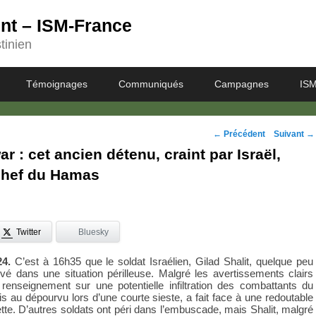
ent – ISM-France
tinien
Témoignages
Communiqués
Campagnes
ISM
Navigation
←
Précédent
Suivant
→
r : cet ancien détenu, craint par Israël,
des
 chef du Hamas
posts
Twitter
Bluesky
4.
C’est à 16h35 que le soldat Israélien, Gilad Shalit, quelque peu
ouvé dans une situation périlleuse. Malgré les avertissements clairs
renseignement sur une potentielle infiltration des combattants du
is au dépourvu lors d’une courte sieste, a fait face à une redoutable
ette. D’autres soldats ont péri dans l’embuscade, mais Shalit, malgré