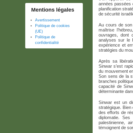
années passées da
planification str
Mentions légales
de sécurité israél
Avertissement
Au cours de son i
Politique de cookies
maîtrise l’hébreu
(UE)
ouvrages, dont d
Politique de
analyses sur le
confidentialité
expérience et er
stratégies du mou
Après sa libérat
Sinwar s’est rapi
du mouvement en 2
Son sens de la st
branches politiqu
capacité de Sinw
déterminante dans
Sinwar est un di
stratégique. Bien
des efforts de ré
diplomatie. Ses
palestinienne, a
témoignent de son