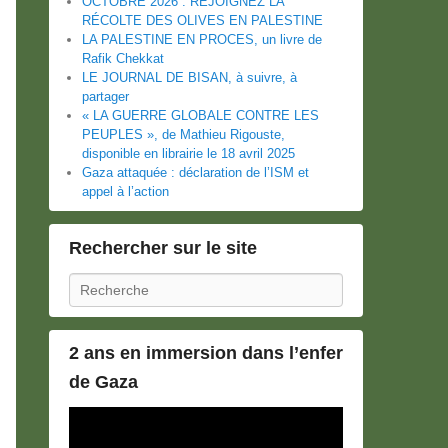
OCTOBRE 2026 : REJOIGNEZ LA
RÉCOLTE DES OLIVES EN PALESTINE
LA PALESTINE EN PROCES, un livre de
Rafik Chekkat
LE JOURNAL DE BISAN, à suivre, à
partager
« LA GUERRE GLOBALE CONTRE LES
PEUPLES », de Mathieu Rigouste,
disponible en librairie le 18 avril 2025
Gaza attaquée : déclaration de l’ISM et
appel à l’action
Rechercher sur le site
Recherche
2 ans en immersion dans l’enfer
de Gaza
Lecteur
vidéo