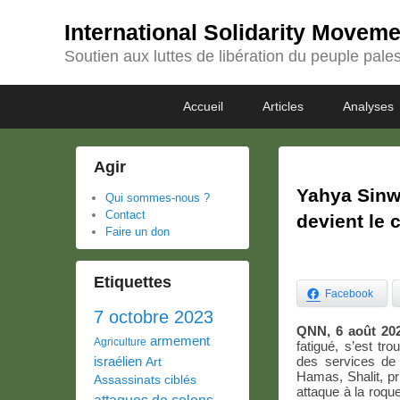
International Solidarity Movem
Soutien aux luttes de libération du peuple pales
Passer
Passer
Premier
Accueil
Articles
Analyses
au
au
menu
contenu
contenu
principal
secondaire
Agir
Yahya Sinwa
Qui sommes-nous ?
Contact
devient le
Faire un don
Etiquettes
Facebook
7 octobre 2023
QNN, 6 août 202
armement
Agriculture
fatigué, s’est tr
israélien
des services de 
Art
Hamas, Shalit, pr
Assassinats ciblés
attaque à la roqu
attaques de colons