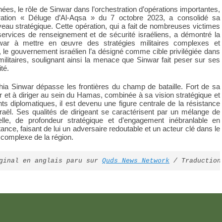
ées, le rôle de Sinwar dans l’orchestration d’opérations importantes,
ration « Déluge d’Al-Aqsa » du 7 octobre 2023, a consolidé sa
veau stratégique. Cette opération, qui a fait de nombreuses victimes
services de renseignement et de sécurité israéliens, a démontré la
war à mettre en œuvre des stratégies militaires complexes et
, le gouvernement israélien l’a désigné comme cible privilégiée dans
litaires, soulignant ainsi la menace que Sinwar fait peser sur ses
té.
hia Sinwar dépasse les frontières du champ de bataille. Fort de sa
er et à diriger au sein du Hamas, combinée à sa vision stratégique et
 diplomatiques, il est devenu une figure centrale de la résistance
sraël. Ses qualités de dirigeant se caractérisent par un mélange de
tuelle, de profondeur stratégique et d’engagement inébranlable en
tance, faisant de lui un adversaire redoutable et un acteur clé dans le
 complexe de la région.
ginal en anglais paru sur 
Quds News Network
 / Traduction