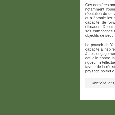
Ces dernières ann
notamment l’opé
réputation de cer
et a ébranlé les 
capacité de Sin
efficaces. Depuis
ses campagnes mi
objectifs de sécuri
Le pouvoir de Ya
capacité à inspir
à ses engagements
actuelle contre I
rigueur intellec
faveur de la résis
paysage politique
Article ori