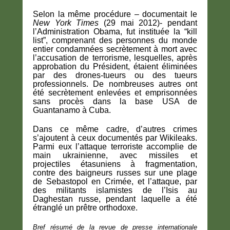
Selon la même procédure – documentait le
New York Times
(29 mai 2012)- pendant
l’Administration Obama, fut instituée la “kill
list”, comprenant des personnes du monde
entier condamnées secrètement à mort avec
l’accusation de terrorisme, lesquelles, après
approbation du Président, étaient éliminées
par des drones-tueurs ou des tueurs
professionnels. De nombreuses autres ont
été secrètement enlevées et emprisonnées
sans procès dans la base USA de
Guantanamo à Cuba.
Dans ce même cadre, d’autres crimes
s’ajoutent à ceux documentés par Wikileaks.
Parmi eux l’attaque terroriste accomplie de
main ukrainienne, avec missiles et
projectiles étasuniens à fragmentation,
contre des baigneurs russes sur une plage
de Sebastopol en Crimée, et l’attaque, par
des militants islamistes de l’Isis au
Daghestan russe, pendant laquelle a été
étranglé un prêtre orthodoxe.
Bref résumé de la revue de presse internationale