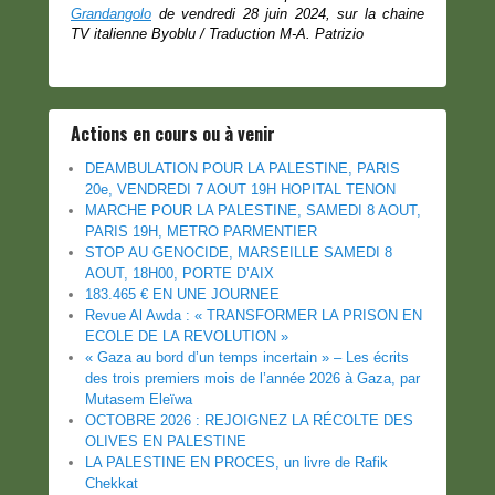
Grandangolo
de vendredi 28 juin 2024, sur la chaine
TV italienne Byoblu / Traduction M-A. Patrizio
Actions en cours ou à venir
DEAMBULATION POUR LA PALESTINE, PARIS
20e, VENDREDI 7 AOUT 19H HOPITAL TENON
MARCHE POUR LA PALESTINE, SAMEDI 8 AOUT,
PARIS 19H, METRO PARMENTIER
STOP AU GENOCIDE, MARSEILLE SAMEDI 8
AOUT, 18H00, PORTE D’AIX
183.465 € EN UNE JOURNEE
Revue Al Awda : « TRANSFORMER LA PRISON EN
ECOLE DE LA REVOLUTION »
« Gaza au bord d’un temps incertain » – Les écrits
des trois premiers mois de l’année 2026 à Gaza, par
Mutasem Eleïwa
OCTOBRE 2026 : REJOIGNEZ LA RÉCOLTE DES
OLIVES EN PALESTINE
LA PALESTINE EN PROCES, un livre de Rafik
Chekkat