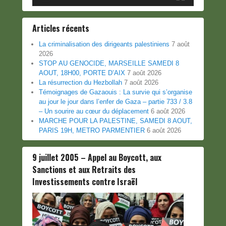
Articles récents
La criminalisation des dirigeants palestiniens
7 août
2026
STOP AU GENOCIDE, MARSEILLE SAMEDI 8
AOUT, 18H00, PORTE D’AIX
7 août 2026
La résurrection du Hezbollah
7 août 2026
Témoignages de Gazaouis : La survie qui s’organise
au jour le jour dans l’enfer de Gaza – partie 733 / 3.8
– Un sourire au cœur du déplacement
6 août 2026
MARCHE POUR LA PALESTINE, SAMEDI 8 AOUT,
PARIS 19H, METRO PARMENTIER
6 août 2026
9 juillet 2005 – Appel au Boycott, aux
Sanctions et aux Retraits des
Investissements contre Israël