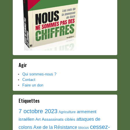
Agir
Qui sommes-nous ?
Contact
Faire un don
Etiquettes
7 octobre 2023
armement
Agriculture
attaques de
israélien
Art
Assassinats ciblés
cessez-
colons
Axe de la Résistance
blocus