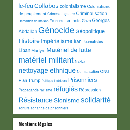
Collabos
le-feu
colonialisme
Colonialisme
Criminalisation
de peuplement
Crimes de guerre
Georges
enfants
Gaza
Economie
Démolition de maison
Génocide
Géopolitique
Abdallah
Histoire
Impérialisme
Iran
Journalistes
Matériel de lutte
Liban
Martyrs
matériel militant
Nakba
nettoyage ethnique
ONU
Normalisation
Prisonniers
Plan Trump
Politique intérieure
réfugiés
Répression
Propagande
racisme
solidarité
Résistance
Sionisme
Torture
échange de prisonniers
Mentions légales