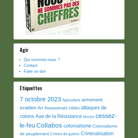
Agir
Qui sommes-nous ?
Contact
Faire un don
Etiquettes
7 octobre 2023
armement
Agriculture
attaques de
israélien
Art
Assassinats ciblés
cessez-
colons
Axe de la Résistance
blocus
Collabos
le-feu
colonialisme
Colonialisme
Criminalisation
de peuplement
Crimes de guerre