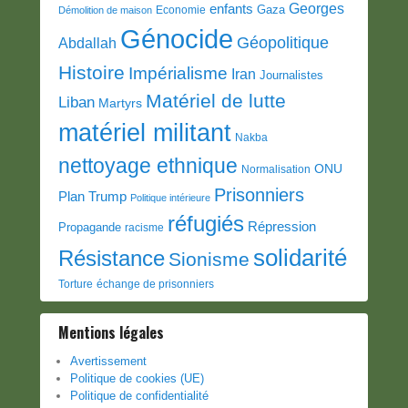
Georges
enfants
Gaza
Economie
Démolition de maison
Génocide
Géopolitique
Abdallah
Histoire
Impérialisme
Iran
Journalistes
Matériel de lutte
Liban
Martyrs
matériel militant
Nakba
nettoyage ethnique
ONU
Normalisation
Prisonniers
Plan Trump
Politique intérieure
réfugiés
Répression
Propagande
racisme
solidarité
Résistance
Sionisme
Torture
échange de prisonniers
Mentions légales
Avertissement
Politique de cookies (UE)
Politique de confidentialité