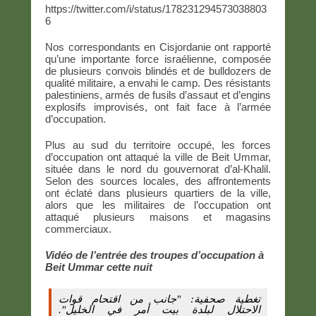
https://twitter.com/i/status/178231294573038803
6
Nos correspondants en Cisjordanie ont rapporté
qu’une importante force israélienne, composée
de plusieurs convois blindés et de bulldozers de
qualité militaire, a envahi le camp. Des résistants
palestiniens, armés de fusils d’assaut et d’engins
explosifs improvisés, ont fait face à l’armée
d’occupation.
Plus au sud du territoire occupé, les forces
d’occupation ont attaqué la ville de Beit Ummar,
située dans le nord du gouvernorat d’al-Khalil.
Selon des sources locales, des affrontements
ont éclaté dans plusieurs quartiers de la ville,
alors que les militaires de l’occupation ont
attaqué plusieurs maisons et magasins
commerciaux.
Vidéo de l’entrée des troupes d’occupation à
Beit Ummar cette nuit
تغطية صحفية: "جانب من اقتحام قوات
الاحتلال لبلدة بيت أمر في الخليل".