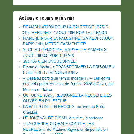
Actions en cours ou à venir
DEAMBULATION POUR LA PALESTINE, PARIS
20e, VENDREDI 7 AOUT 19H HOPITAL TENON
MARCHE POUR LA PALESTINE, SAMEDI 8 AOUT,
PARIS 19H, METRO PARMENTIER
STOP AU GENOCIDE, MARSEILLE SAMEDI 8
AOUT, 18H00, PORTE D’AIX
183.465 € EN UNE JOURNEE
Revue Al Awda : « TRANSFORMER LA PRISON EN
ECOLE DE LA REVOLUTION »
« Gaza au bord d’un temps incertain » – Les écrits
des trois premiers mois de l’année 2026 à Gaza, par
Mutasem Eleïwa
OCTOBRE 2026 : REJOIGNEZ LA RÉCOLTE DES
OLIVES EN PALESTINE
LA PALESTINE EN PROCES, un livre de Rafik
Chekkat
LE JOURNAL DE BISAN, à suivre, à partager
« LA GUERRE GLOBALE CONTRE LES
PEUPLES », de Mathieu Rigouste, disponible en