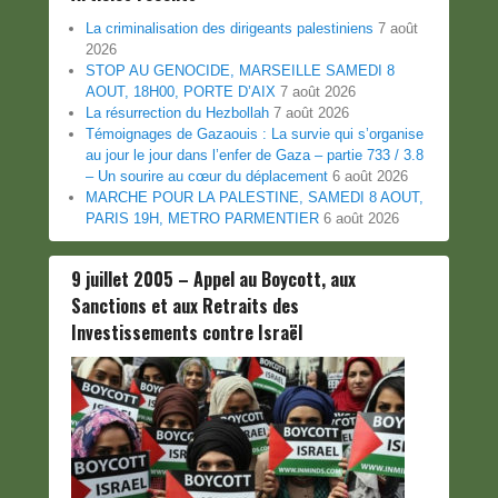
La criminalisation des dirigeants palestiniens
7 août
2026
STOP AU GENOCIDE, MARSEILLE SAMEDI 8
AOUT, 18H00, PORTE D’AIX
7 août 2026
La résurrection du Hezbollah
7 août 2026
Témoignages de Gazaouis : La survie qui s’organise
au jour le jour dans l’enfer de Gaza – partie 733 / 3.8
– Un sourire au cœur du déplacement
6 août 2026
MARCHE POUR LA PALESTINE, SAMEDI 8 AOUT,
PARIS 19H, METRO PARMENTIER
6 août 2026
9 juillet 2005 – Appel au Boycott, aux
Sanctions et aux Retraits des
Investissements contre Israël