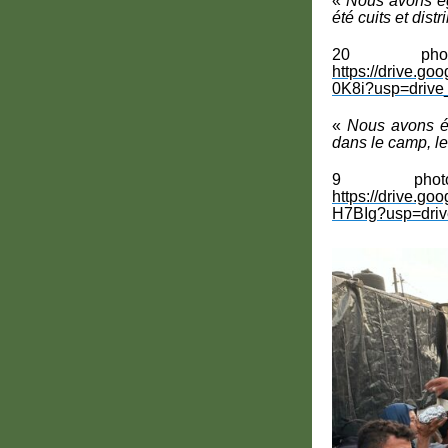
«
Nous avons éga
été cuits et dis
20 pho
https://drive.
0K8i?usp=drive_
«
Nous avons ég
dans le camp, le 
9 phot
https://drive.g
H7BIg?usp=driv