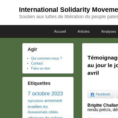
International Solidarity Movem
Soutien aux luttes de libération du peuple pales
Passer
Passer
Premier
Accueil
Articles
Analyses
au
au
menu
contenu
contenu
principal
secondaire
Agir
Témoignage
Qui sommes-nous ?
Contact
au jour le j
Faire un don
avril
Etiquettes
7 octobre 2023
Facebook
armement
Agriculture
Brigitte Challan
israélien
Art
rendu précis, dét
Assassinats ciblés
attaques de colons