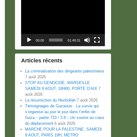
Lecteur
vidéo
00:00
01:49:31
Articles récents
La criminalisation des dirigeants palestiniens
7 août 2026
STOP AU GENOCIDE, MARSEILLE
SAMEDI 8 AOUT, 18H00, PORTE D’AIX
7
août 2026
La résurrection du Hezbollah
7 août 2026
Témoignages de Gazaouis : La survie qui
s’organise au jour le jour dans l’enfer de
Gaza – partie 733 / 3.8 – Un sourire au cœur
du déplacement
6 août 2026
MARCHE POUR LA PALESTINE, SAMEDI
8 AOUT, PARIS 19H, METRO