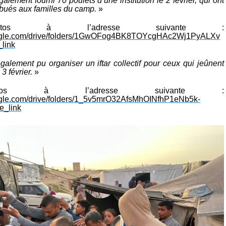
lement fourni 70 poulets d’une institution le 2 février, qui ont
tribués aux familles du camp.
»
tos à l’adresse suivante :
google.com/drive/folders/1GwOFog4BK8TOYcgHAc2Wj1PyALXv
link
alement pu organiser un iftar collectif pour ceux qui jeûnent
3 février.
»
os à l’adresse suivante :
oogle.com/drive/folders/1_5v5mrO32AfsMhOINfhP1eNb5k-
e_link