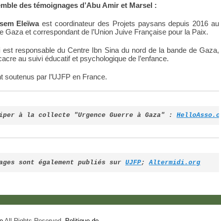
emble des témoignages d’Abu Amir et Marsel :
sem Eleïwa
est coordinateur des Projets paysans depuis 2016 au
e Gaza et correspondant de l’Union Juive Française pour la Paix.
i
est responsable du Centre Ibn Sina du nord de la bande de Gaza,
cacre au suivi éducatif et psychologique de l’enfance.
t soutenus par l’UJFP en France.
iper à la collecte "Urgence Guerre à Gaza" : 
HelloAsso.c
ages sont également publiés sur 
UJFP
; 
Altermidi.org
e
All Rights Reserved.
Politique de