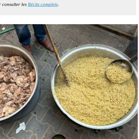
r consulter les
Récits complets
.