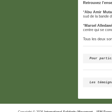
Retrouvez l’ens
*
Abu Amir Muta
sud de la bande d
*
Marsel Alledaw
centre qui se con
Tous les deux son
Pour partic
Les témoign
Copyright © 2026
International Solidarity Movement – ISM-Franc