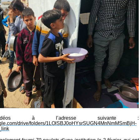
idéos à l’adresse suivante :
google.com/drive/folders/1LOlSBJ0oHYsrSUGN4MnNmMSmBjH-
link