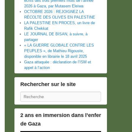
écrits des trois premiers mois de l’année
2026 à Gaza, par Mutasem Eleïwa
OCTOBRE 2026 : REJOIGNEZ LA
RÉCOLTE DES OLIVES EN PALESTINE
LA PALESTINE EN PROCES, un livre de
Rafik Chekkat
LE JOURNAL DE BISAN, à suivre, à
partager
« LA GUERRE GLOBALE CONTRE LES
PEUPLES », de Mathieu Rigouste,
disponible en librairie le 18 avril 2025
Gaza attaquée : déclaration de l’ISM et
appel à l’action
Rechercher sur le site
Recherche
2 ans en immersion dans l’enfer
de Gaza