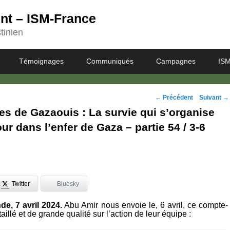
ent – ISM-France
tinien
Témoignages
Communiqués
Campagnes
ISM
Navigation
←
Précédent
Suivant
→
s de Gazaouis : La survie qui s’organise
des
our dans l’enfer de Gaza – partie 54 / 3-6
posts
Twitter
Bluesky
de, 7 avril 2024.
Abu Amir nous envoie le, 6 avril, ce compte-
aillé et de grande qualité sur l’action de leur équipe :