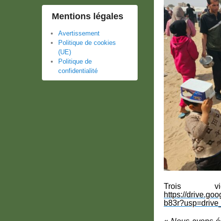
Mentions légales
Avertissement
Politique de cookies
(UE)
Politique de
confidentialité
Trois v
https://drive.
b83r?usp=drive_