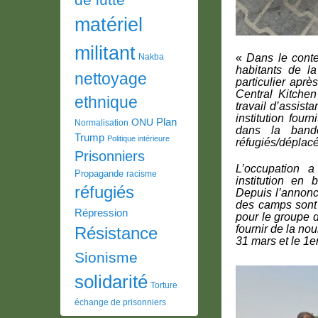
matériel
militant
Nakba
«
Dans le conte
habitants de la
nettoyage
particulier aprè
Central Kitchen
ethnique
travail d’assist
institution fou
Plan
ONU
Normalisation
dans la band
Trump
Politique intérieure
réfugiés/déplacés
Prisonniers
L’occupation a
Propagande
racisme
institution en 
réfugiés
Depuis l’annonce
des camps sont 
Répression
pour le groupe 
fournir de la no
Résistance
31 mars et le 1e
Sionisme
solidarité
Torture
échange de prisonniers