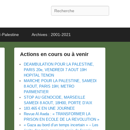
Recherche
-Palestine
Archives : 2001-2021
Actions en cours ou à venir
DEAMBULATION POUR LA PALESTINE,
PARIS 20e, VENDREDI 7 AOUT 19H
HOPITAL TENON
MARCHE POUR LA PALESTINE, SAMEDI
8 AOUT, PARIS 19H, METRO
PARMENTIER
STOP AU GENOCIDE, MARSEILLE
SAMEDI 8 AOUT, 18H00, PORTE D’AIX
183.465 € EN UNE JOURNEE
Revue Al Awda : « TRANSFORMER LA
PRISON EN ECOLE DE LA REVOLUTION »
« Gaza au bord d’un temps incertain » – Les