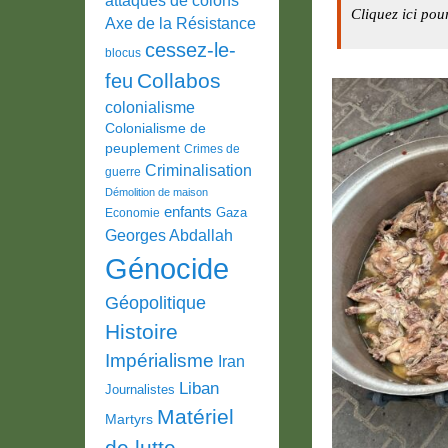
Cliquez ici pou
Axe de la Résistance
cessez-le-
blocus
Collabos
feu
colonialisme
Colonialisme de
peuplement
Crimes de
Criminalisation
guerre
Démolition de maison
enfants
Gaza
Economie
Georges Abdallah
Génocide
Géopolitique
Histoire
Impérialisme
Iran
Liban
Journalistes
Matériel
Martyrs
de lutte