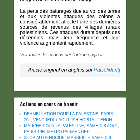
La perte des pâturages due au vol des terres
et aux violentes attaques des colons a
considérablement affecté l’une des dernières
sources de revenus des villages ruraux
palestiniens. Ces attaques durent depuis des
décennies, mais leur fréquence et leur
violence augmentent rapidement.
Voir toutes les vidéos sur l’article original
.
Article original en anglais sur 
Palsolidarity.org
 / T
Actions en cours ou à venir
DEAMBULATION POUR LA PALESTINE, PARIS
20e, VENDREDI 7 AOUT 19H HOPITAL TENON
MARCHE POUR LA PALESTINE, SAMEDI 8 AOUT,
PARIS 19H, METRO PARMENTIER
STOP AU GENOCIDE, MARSEILLE SAMEDI 8