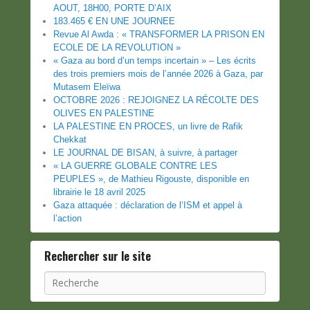
AOUT, 18H00, PORTE D’AIX
183.465 € EN UNE JOURNEE
Revue Al Awda : « TRANSFORMER LA PRISON EN
ECOLE DE LA REVOLUTION »
« Gaza au bord d’un temps incertain » – Les écrits
des trois premiers mois de l’année 2026 à Gaza, par
Mutasem Eleïwa
OCTOBRE 2026 : REJOIGNEZ LA RÉCOLTE DES
OLIVES EN PALESTINE
LA PALESTINE EN PROCES, un livre de Rafik
Chekkat
LE JOURNAL DE BISAN, à suivre, à partager
« LA GUERRE GLOBALE CONTRE LES
PEUPLES », de Mathieu Rigouste, disponible en
librairie le 18 avril 2025
Gaza attaquée : déclaration de l’ISM et appel à
l’action
Rechercher sur le site
Recherche