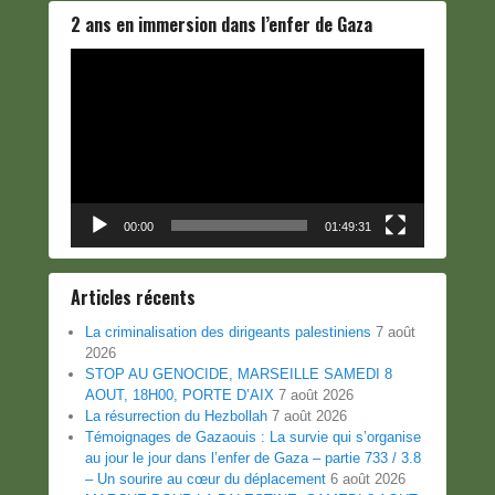
2 ans en immersion dans l’enfer de Gaza
Lecteur
vidéo
00:00
01:49:31
Articles récents
La criminalisation des dirigeants palestiniens
7 août
2026
STOP AU GENOCIDE, MARSEILLE SAMEDI 8
AOUT, 18H00, PORTE D’AIX
7 août 2026
La résurrection du Hezbollah
7 août 2026
Témoignages de Gazaouis : La survie qui s’organise
au jour le jour dans l’enfer de Gaza – partie 733 / 3.8
– Un sourire au cœur du déplacement
6 août 2026