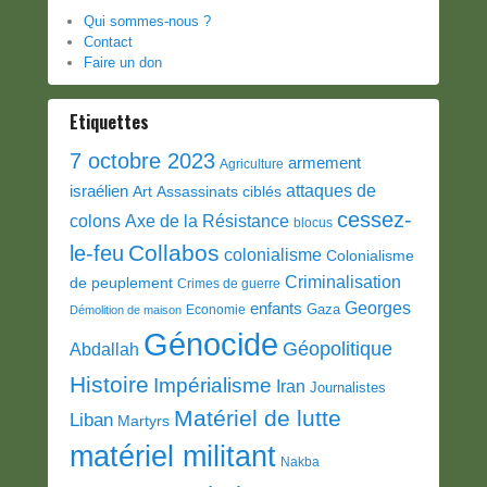
Qui sommes-nous ?
Contact
Faire un don
Etiquettes
7 octobre 2023
armement
Agriculture
attaques de
israélien
Art
Assassinats ciblés
cessez-
colons
Axe de la Résistance
blocus
Collabos
le-feu
colonialisme
Colonialisme
Criminalisation
de peuplement
Crimes de guerre
Georges
enfants
Gaza
Economie
Démolition de maison
Génocide
Géopolitique
Abdallah
Histoire
Impérialisme
Iran
Journalistes
Matériel de lutte
Liban
Martyrs
matériel militant
Nakba