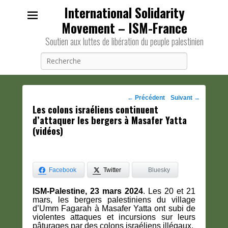
International Solidarity
Movement – ISM-France
Soutien aux luttes de libération du peuple palestinien
Recherche
Navigation
←
Précédent
Suivant
→
Les colons israéliens continuent
des
d’attaquer les bergers à Masafer Yatta
posts
(vidéos)
Facebook
Twitter
Bluesky
ISM-Palestine, 23 mars 2024
. Les 20 et 21
mars, les bergers palestiniens du village
d’Umm Fagarah à Masafer Yatta ont subi de
violentes attaques et incursions sur leurs
pâturages par des colons israéliens illégaux.