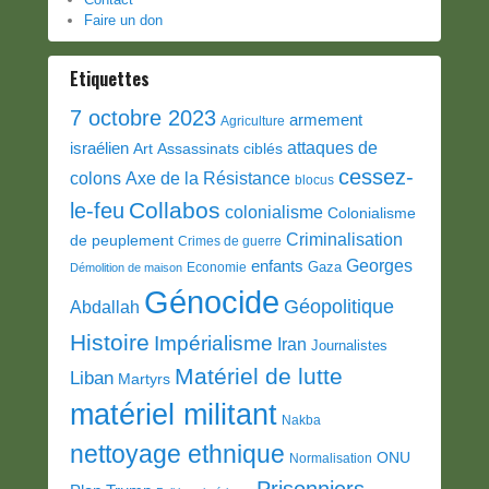
Faire un don
Etiquettes
7 octobre 2023
armement
Agriculture
attaques de
israélien
Art
Assassinats ciblés
cessez-
colons
Axe de la Résistance
blocus
Collabos
le-feu
colonialisme
Colonialisme
Criminalisation
de peuplement
Crimes de guerre
Georges
enfants
Gaza
Economie
Démolition de maison
Génocide
Géopolitique
Abdallah
Histoire
Impérialisme
Iran
Journalistes
Matériel de lutte
Liban
Martyrs
matériel militant
Nakba
nettoyage ethnique
ONU
Normalisation