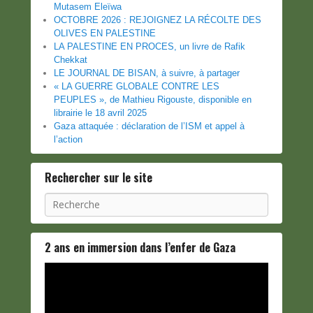
Mutasem Eleïwa
OCTOBRE 2026 : REJOIGNEZ LA RÉCOLTE DES
OLIVES EN PALESTINE
LA PALESTINE EN PROCES, un livre de Rafik
Chekkat
LE JOURNAL DE BISAN, à suivre, à partager
« LA GUERRE GLOBALE CONTRE LES
PEUPLES », de Mathieu Rigouste, disponible en
librairie le 18 avril 2025
Gaza attaquée : déclaration de l’ISM et appel à
l’action
Rechercher sur le site
Recherche
2 ans en immersion dans l’enfer de Gaza
Lecteur
vidéo