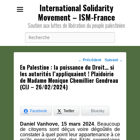
International Solidarity
Movement – ISM-France
Soutien aux luttes de libération du peuple palestinien
Recherche
Navigation
←
Précédent
Suivant
→
En Palestine : la puissance du Droit… si
des
les autorités l’appliquaient ! Plaidoirie
posts
de Madame Monique Chemillier Gendreau
(CIJ – 26/02/2024)
Facebook
Twitter
Bluesky
Daniel Vanhove, 15 mars 2024
. Beaucoup
de citoyens sont déçus voire dégoûtés de
constater à quel point leur appartenance à ce
qu’ils pensaient être des Etats exemplaires