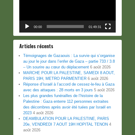
00:00
01:49:31
Articles récents
Témoignages de Gazaouis : La survie qui s’organise
au jour le jour dans l’enfer de Gaza – partie 733 / 3.8
– Un sourire au cœur du déplacement
6 août 2026
MARCHE POUR LA PALESTINE, SAMEDI 8 AOUT,
PARIS 19H, METRO PARMENTIER
6 août 2026
Réponse d’Israël à l’accord de cessez-le-feu à Gaza
avec des attaques : 28 morts en 3 jours
5 août 2026
Les plus grandes funérailles de l’histoire de la
Palestine : Gaza enterre 112 personnes extraites
des décombres après avoir été tuées par Israël en
2023
4 août 2026
DEAMBULATION POUR LA PALESTINE, PARIS
20e, VENDREDI 7 AOUT 19H HOPITAL TENON
4
août 2026