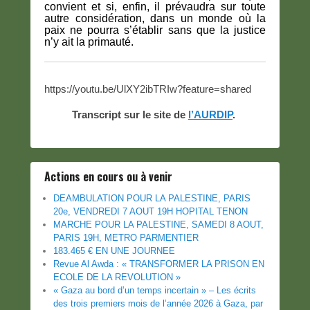
convient et si, enfin, il prévaudra sur toute
autre considération, dans un monde où la
paix ne pourra s’établir sans que la justice
n’y ait la primauté.
https://youtu.be/UlXY2ibTRIw?feature=shared
Transcript sur le site de
l’AURDIP
.
Actions en cours ou à venir
DEAMBULATION POUR LA PALESTINE, PARIS
20e, VENDREDI 7 AOUT 19H HOPITAL TENON
MARCHE POUR LA PALESTINE, SAMEDI 8 AOUT,
PARIS 19H, METRO PARMENTIER
183.465 € EN UNE JOURNEE
Revue Al Awda : « TRANSFORMER LA PRISON EN
ECOLE DE LA REVOLUTION »
« Gaza au bord d’un temps incertain » – Les écrits
des trois premiers mois de l’année 2026 à Gaza, par