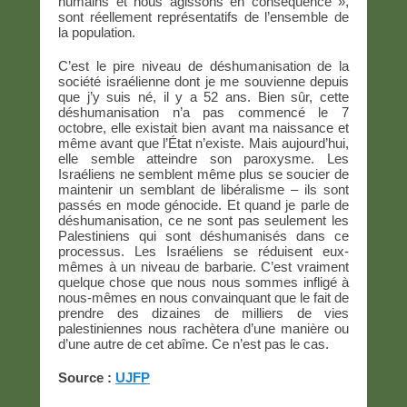
humains et nous agissons en conséquence »,
sont réellement représentatifs de l’ensemble de
la population.
C’est le pire niveau de déshumanisation de la
société israélienne dont je me souvienne depuis
que j’y suis né, il y a 52 ans. Bien sûr, cette
déshumanisation n’a pas commencé le 7
octobre, elle existait bien avant ma naissance et
même avant que l’État n’existe. Mais aujourd’hui,
elle semble atteindre son paroxysme. Les
Israéliens ne semblent même plus se soucier de
maintenir un semblant de libéralisme – ils sont
passés en mode génocide. Et quand je parle de
déshumanisation, ce ne sont pas seulement les
Palestiniens qui sont déshumanisés dans ce
processus. Les Israéliens se réduisent eux-
mêmes à un niveau de barbarie. C’est vraiment
quelque chose que nous nous sommes infligé à
nous-mêmes en nous convainquant que le fait de
prendre des dizaines de milliers de vies
palestiniennes nous rachètera d’une manière ou
d’une autre de cet abîme. Ce n’est pas le cas.
Source :
UJFP