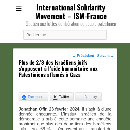
International Solidarity
Movement – ISM-France
Soutien aux luttes de libération du peuple palestinien
Recherche
Navigation
←
Précédent
Suivant
→
Plus de 2/3 des Israéliens juifs
des
s’opposent à l’aide humanitaire aux
posts
Palestiniens affamés à Gaza
Facebook
Twitter
Bluesky
Jonathan Ofir, 23 février 2024
. Il s’agit là d’une
donnée choquante. L’Institut israélien de la
démocratie a publié cette semaine une enquête
montrant que plus des deux tiers des Israéliens
juifs – soit 68 % – s’opposent au « transfert de