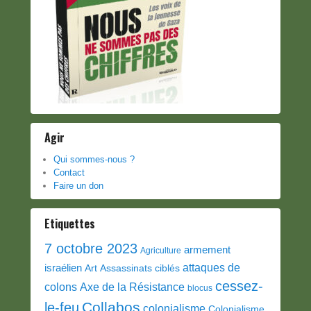
Agir
Qui sommes-nous ?
Contact
Faire un don
Etiquettes
7 octobre 2023
armement
Agriculture
attaques de
israélien
Art
Assassinats ciblés
cessez-
colons
Axe de la Résistance
blocus
Collabos
le-feu
colonialisme
Colonialisme