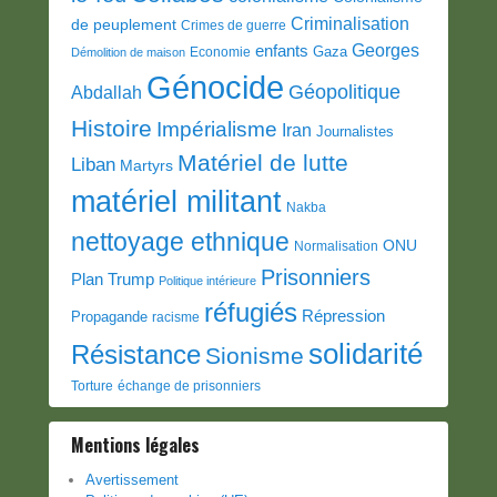
Criminalisation
de peuplement
Crimes de guerre
Georges
enfants
Gaza
Economie
Démolition de maison
Génocide
Géopolitique
Abdallah
Histoire
Impérialisme
Iran
Journalistes
Matériel de lutte
Liban
Martyrs
matériel militant
Nakba
nettoyage ethnique
ONU
Normalisation
Prisonniers
Plan Trump
Politique intérieure
réfugiés
Répression
Propagande
racisme
solidarité
Résistance
Sionisme
Torture
échange de prisonniers
Mentions légales
Avertissement