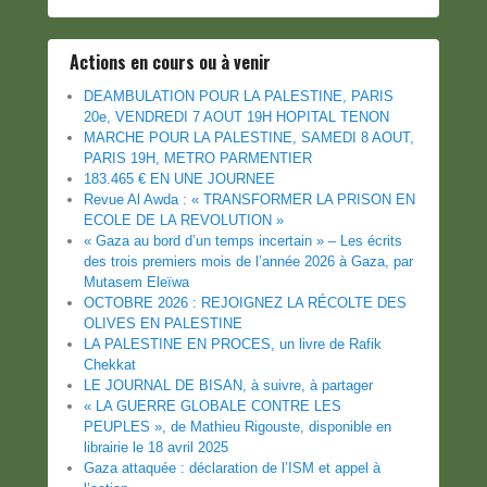
Actions en cours ou à venir
DEAMBULATION POUR LA PALESTINE, PARIS
20e, VENDREDI 7 AOUT 19H HOPITAL TENON
MARCHE POUR LA PALESTINE, SAMEDI 8 AOUT,
PARIS 19H, METRO PARMENTIER
183.465 € EN UNE JOURNEE
Revue Al Awda : « TRANSFORMER LA PRISON EN
ECOLE DE LA REVOLUTION »
« Gaza au bord d’un temps incertain » – Les écrits
des trois premiers mois de l’année 2026 à Gaza, par
Mutasem Eleïwa
OCTOBRE 2026 : REJOIGNEZ LA RÉCOLTE DES
OLIVES EN PALESTINE
LA PALESTINE EN PROCES, un livre de Rafik
Chekkat
LE JOURNAL DE BISAN, à suivre, à partager
« LA GUERRE GLOBALE CONTRE LES
PEUPLES », de Mathieu Rigouste, disponible en
librairie le 18 avril 2025
Gaza attaquée : déclaration de l’ISM et appel à