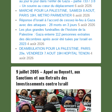
au jour le jour dans l’enfer de Gaza – partie 733 / 3.8
– Un sourire au cœur du déplacement
6 août 2026
MARCHE POUR LA PALESTINE, SAMEDI 8 AOUT,
PARIS 19H, METRO PARMENTIER
6 août 2026
Réponse d’Israël à l’accord de cessez-le-feu à Gaza
avec des attaques : 28 morts en 3 jours
5 août 2026
Les plus grandes funérailles de l’histoire de la
Palestine : Gaza enterre 112 personnes extraites
des décombres après avoir été tuées par Israël en
2023
4 août 2026
DEAMBULATION POUR LA PALESTINE, PARIS
20e, VENDREDI 7 AOUT 19H HOPITAL TENON
4
août 2026
9 juillet 2005 – Appel au Boycott, aux
Sanctions et aux Retraits des
Investissements contre Israël