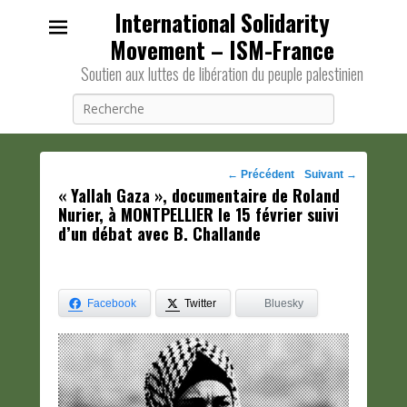
International Solidarity
Movement – ISM-France
Soutien aux luttes de libération du peuple palestinien
Recherche
Navigation
←
Précédent
Suivant
→
« Yallah Gaza », documentaire de Roland
des
Nurier, à MONTPELLIER le 15 février suivi
posts
d’un débat avec B. Challande
Facebook
Twitter
Bluesky