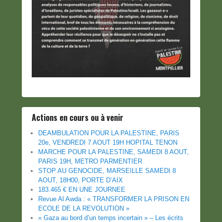
Actions en cours ou à venir
DEAMBULATION POUR LA PALESTINE, PARIS
20e, VENDREDI 7 AOUT 19H HOPITAL TENON
MARCHE POUR LA PALESTINE, SAMEDI 8 AOUT,
PARIS 19H, METRO PARMENTIER
STOP AU GENOCIDE, MARSEILLE SAMEDI 8
AOUT, 18H00, PORTE D’AIX
183.465 € EN UNE JOURNEE
Revue Al Awda : « TRANSFORMER LA PRISON EN
ECOLE DE LA REVOLUTION »
« Gaza au bord d’un temps incertain » – Les écrits