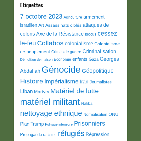
Etiquettes
7 octobre 2023
armement
Agriculture
attaques de
israélien
Art
Assassinats ciblés
cessez-
colons
Axe de la Résistance
blocus
Collabos
le-feu
colonialisme
Colonialisme
Criminalisation
de peuplement
Crimes de guerre
Georges
enfants
Gaza
Economie
Démolition de maison
Génocide
Géopolitique
Abdallah
Histoire
Impérialisme
Iran
Journalistes
Matériel de lutte
Liban
Martyrs
matériel militant
Nakba
nettoyage ethnique
ONU
Normalisation
Prisonniers
Plan Trump
Politique intérieure
réfugiés
Répression
Propagande
racisme