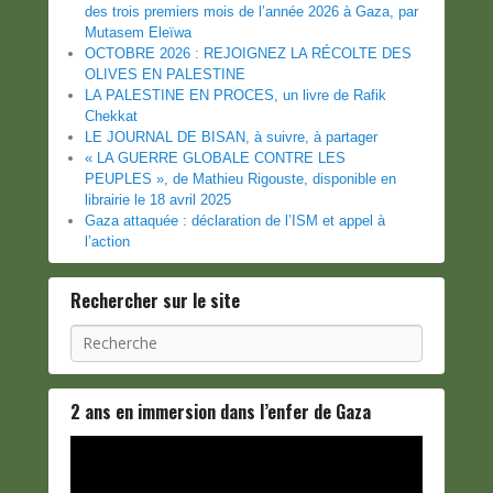
des trois premiers mois de l’année 2026 à Gaza, par
Mutasem Eleïwa
OCTOBRE 2026 : REJOIGNEZ LA RÉCOLTE DES
OLIVES EN PALESTINE
LA PALESTINE EN PROCES, un livre de Rafik
Chekkat
LE JOURNAL DE BISAN, à suivre, à partager
« LA GUERRE GLOBALE CONTRE LES
PEUPLES », de Mathieu Rigouste, disponible en
librairie le 18 avril 2025
Gaza attaquée : déclaration de l’ISM et appel à
l’action
Rechercher sur le site
Recherche
2 ans en immersion dans l’enfer de Gaza
Lecteur
vidéo