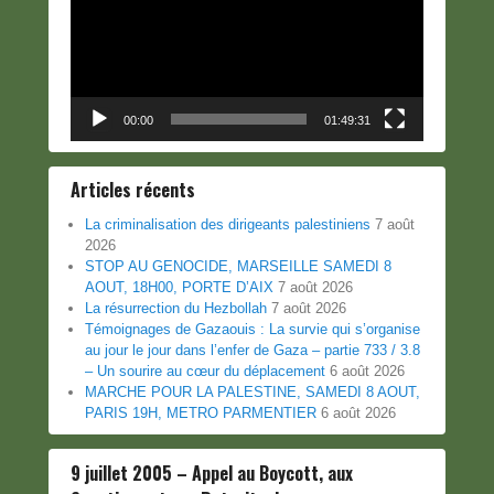
00:00
01:49:31
Articles récents
La criminalisation des dirigeants palestiniens
7 août
2026
STOP AU GENOCIDE, MARSEILLE SAMEDI 8
AOUT, 18H00, PORTE D’AIX
7 août 2026
La résurrection du Hezbollah
7 août 2026
Témoignages de Gazaouis : La survie qui s’organise
au jour le jour dans l’enfer de Gaza – partie 733 / 3.8
– Un sourire au cœur du déplacement
6 août 2026
MARCHE POUR LA PALESTINE, SAMEDI 8 AOUT,
PARIS 19H, METRO PARMENTIER
6 août 2026
9 juillet 2005 – Appel au Boycott, aux