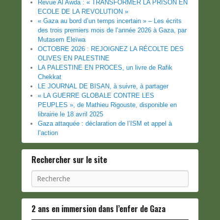
Revue Al Awda : « TRANSFORMER LA PRISON EN
ECOLE DE LA REVOLUTION »
« Gaza au bord d’un temps incertain » – Les écrits
des trois premiers mois de l’année 2026 à Gaza, par
Mutasem Eleïwa
OCTOBRE 2026 : REJOIGNEZ LA RÉCOLTE DES
OLIVES EN PALESTINE
LA PALESTINE EN PROCES, un livre de Rafik
Chekkat
LE JOURNAL DE BISAN, à suivre, à partager
« LA GUERRE GLOBALE CONTRE LES
PEUPLES », de Mathieu Rigouste, disponible en
librairie le 18 avril 2025
Gaza attaquée : déclaration de l’ISM et appel à
l’action
Rechercher sur le site
Recherche
2 ans en immersion dans l’enfer de Gaza