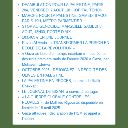
DEAMBULATION POUR LA PALESTINE, PARIS
20e, VENDREDI 7 AOUT 19H HOPITAL TENON
MARCHE POUR LA PALESTINE, SAMEDI 8 AOUT,
PARIS 19H, METRO PARMENTIER
STOP AU GENOCIDE, MARSEILLE SAMEDI 8
AOUT, 18H00, PORTE D’AIX
183.465 € EN UNE JOURNEE
Revue Al Awda : « TRANSFORMER LA PRISON EN
ECOLE DE LA REVOLUTION »
« Gaza au bord d’un temps incertain » – Les écrits
des trois premiers mois de l’année 2026 à Gaza, par
Mutasem Eleïwa
OCTOBRE 2026 : REJOIGNEZ LA RÉCOLTE DES
OLIVES EN PALESTINE
LA PALESTINE EN PROCES, un livre de Rafik
Chekkat
LE JOURNAL DE BISAN, à suivre, à partager
« LA GUERRE GLOBALE CONTRE LES
PEUPLES », de Mathieu Rigouste, disponible en
librairie le 18 avril 2025
Gaza attaquée : déclaration de l’ISM et appel à
l’action