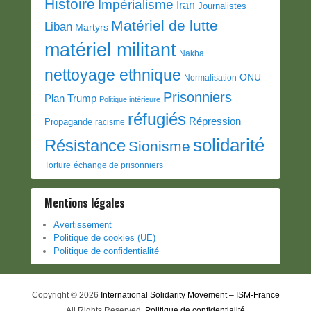
Histoire
Impérialisme
Iran
Journalistes
Matériel de lutte
Liban
Martyrs
matériel militant
Nakba
nettoyage ethnique
ONU
Normalisation
Prisonniers
Plan Trump
Politique intérieure
réfugiés
Répression
Propagande
racisme
solidarité
Résistance
Sionisme
Torture
échange de prisonniers
Mentions légales
Avertissement
Politique de cookies (UE)
Politique de confidentialité
Copyright © 2026
International Solidarity Movement – ISM-France
All Rights Reserved.
Politique de confidentialité