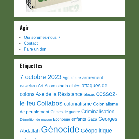
Agir
Qui sommes-nous ?
Contact
Faire un don
Etiquettes
7 octobre 2023
armement
Agriculture
attaques de
israélien
Art
Assassinats ciblés
cessez-
colons
Axe de la Résistance
blocus
Collabos
le-feu
colonialisme
Colonialisme
Criminalisation
de peuplement
Crimes de guerre
Georges
enfants
Gaza
Economie
Démolition de maison
Génocide
Géopolitique
Abdallah