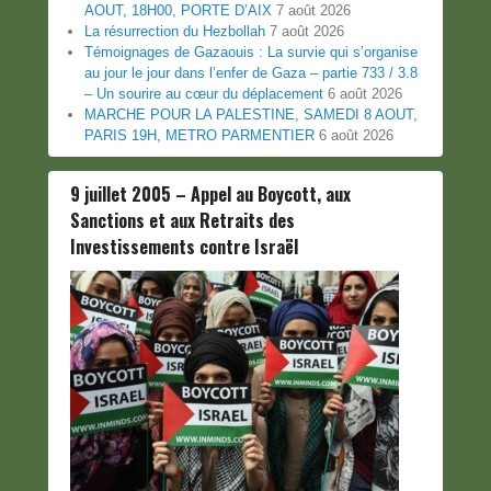
AOUT, 18H00, PORTE D’AIX
7 août 2026
La résurrection du Hezbollah
7 août 2026
Témoignages de Gazaouis : La survie qui s’organise
au jour le jour dans l’enfer de Gaza – partie 733 / 3.8
– Un sourire au cœur du déplacement
6 août 2026
MARCHE POUR LA PALESTINE, SAMEDI 8 AOUT,
PARIS 19H, METRO PARMENTIER
6 août 2026
9 juillet 2005 – Appel au Boycott, aux
Sanctions et aux Retraits des
Investissements contre Israël