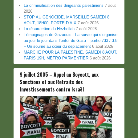
La criminalisation des dirigeants palestiniens
7 août
2026
STOP AU GENOCIDE, MARSEILLE SAMEDI 8
AOUT, 18H00, PORTE D’AIX
7 août 2026
La résurrection du Hezbollah
7 août 2026
Témoignages de Gazaouis : La survie qui s’organise
au jour le jour dans l’enfer de Gaza – partie 733 / 3.8
– Un sourire au cœur du déplacement
6 août 2026
MARCHE POUR LA PALESTINE, SAMEDI 8 AOUT,
PARIS 19H, METRO PARMENTIER
6 août 2026
9 juillet 2005 – Appel au Boycott, aux
Sanctions et aux Retraits des
Investissements contre Israël