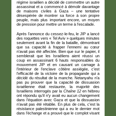
régime israélien a décidé de commettre un autre
assassinat et a commencé à démolir davantage
de maisons civiles à Gaza – une tentative
désespérée de montrer sa force à son propre
peuple, mais plus important encore, un moyen
de pression pour mettre un terme à l’escalade.
Après l’annonce du cessez-le-feu, le JIP a lancé
des roquettes vers « Tel Aviv » quelques minutes
seulement avant la fin de la bataille, démontrant
que sa capacité à frapper l’ennemi au cœur
n’avait pas été affectée. Bien que sur le papier, il
semblerait que les Israéliens aient réussi un
coup en assassinant 6 hauts responsables du
mouvement JIP et en causant un carnage à
l’intérieur de l’enclave côtière assiégée, c’est
l’efficacité de la victoire de la propagande qui a
décidé du résultat de la manche. Netanyahu n’a
pas pu prouver que la capacité de dissuasion
israélienne était restaurée, la majorité des
Israéliens interrogés par la
Chaîne 12
en hébreu
ont répondu qu’il n’y avait eu aucun changement
dans l’équation avec Gaza et que la dissuasion
n’avait pas été rétablie. En plus de cela, c’est la
résistance palestinienne qui a eu le dernier mot
dans l’échange et a prouvé que le complot visant