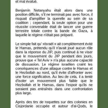
et mal évalué.
Benjamin Netanyahu était alors dans une
position difficile, s’il ne terminait pas avec force, il
risquait d’amplifier la querelle au sein de sa
coalition ; cependant, la seule option pour une
réussite convenable était de lancer une guerre
terrestre totale contre la bande de Gaza, à
laquelle le régime n’était pas préparé.
Le simple fait qu' »Israël » ait complètement évité
le Hamas, prétendu qu’il n’avait joué aucun rôle
dans la réponse du JIP, puis continué à ne viser
que le mouvement du JIP pendant des jours,
prouve que « Tel Aviv » n’a plus aucune capacité
de dissuasion. Le régime israélien craint les
conséquences d’une attaque contre le Hamas et
le Hezbollah au nord, qu’il évite d’affronter avec
une force significative. Au lieu de cela, il a tenté
d’isoler un mouvement plus faible que le
Hezbollah et le Hamas, dans l’espoir qu’ils ne
seraient pas entraînés dans une confrontation
plus large.
Après des tirs de roquettes sur des colonies en
Cisjordanie occupée et autour d’al-Qods, le