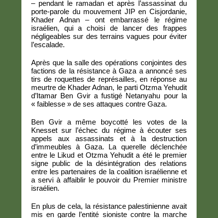
– pendant le ramadan et après l’assassinat du
porte-parole du mouvement JIP en Cisjordanie,
Khader Adnan – ont embarrassé le régime
israélien, qui a choisi de lancer des frappes
négligeables sur des terrains vagues pour éviter
l’escalade.
Après que la salle des opérations conjointes des
factions de la résistance à Gaza a annoncé ses
tirs de roquettes de représailles, en réponse au
meurtre de Khader Adnan, le parti Otzma Yehudit
d’Itamar Ben Gvir a fustigé Netanyahu pour la
« faiblesse » de ses attaques contre Gaza.
Ben Gvir a même boycotté les votes de la
Knesset sur l’échec du régime à écouter ses
appels aux assassinats et à la destruction
d’immeubles à Gaza. La querelle déclenchée
entre le Likud et Otzma Yehudit a été le premier
signe public de la désintégration des relations
entre les partenaires de la coalition israélienne et
a servi à affaiblir le pouvoir du Premier ministre
israélien.
En plus de cela, la résistance palestinienne avait
mis en garde l’entité sioniste contre la marche