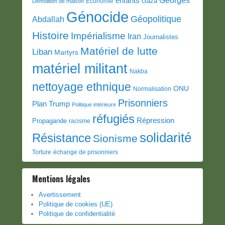
enfants
Gaza
Economie
Démolition de maison
Génocide
Géopolitique
Abdallah
Histoire
Impérialisme
Iran
Journalistes
Matériel de lutte
Liban
Martyrs
matériel militant
Nakba
nettoyage ethnique
ONU
Normalisation
Prisonniers
Plan Trump
Politique intérieure
réfugiés
Répression
Propagande
racisme
solidarité
Résistance
Sionisme
Torture
échange de prisonniers
Mentions légales
Avertissement
Politique de cookies (UE)
Politique de confidentialité