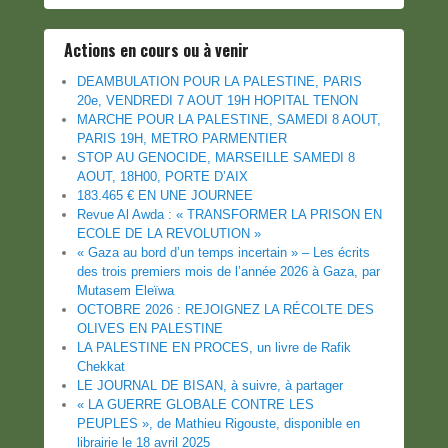
Actions en cours ou à venir
DEAMBULATION POUR LA PALESTINE, PARIS
20e, VENDREDI 7 AOUT 19H HOPITAL TENON
MARCHE POUR LA PALESTINE, SAMEDI 8 AOUT,
PARIS 19H, METRO PARMENTIER
STOP AU GENOCIDE, MARSEILLE SAMEDI 8
AOUT, 18H00, PORTE D’AIX
183.465 € EN UNE JOURNEE
Revue Al Awda : « TRANSFORMER LA PRISON EN
ECOLE DE LA REVOLUTION »
« Gaza au bord d’un temps incertain » – Les écrits
des trois premiers mois de l’année 2026 à Gaza, par
Mutasem Eleïwa
OCTOBRE 2026 : REJOIGNEZ LA RÉCOLTE DES
OLIVES EN PALESTINE
LA PALESTINE EN PROCES, un livre de Rafik
Chekkat
LE JOURNAL DE BISAN, à suivre, à partager
« LA GUERRE GLOBALE CONTRE LES
PEUPLES », de Mathieu Rigouste, disponible en
librairie le 18 avril 2025