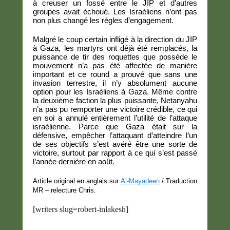
à creuser un fossé entre le JIP et d’autres
groupes avait échoué. Les Israéliens n’ont pas
non plus changé les règles d’engagement.
Malgré le coup certain infligé à la direction du JIP
à Gaza, les martyrs ont déjà été remplacés, la
puissance de tir des roquettes que possède le
mouvement n’a pas été affectée de manière
important et ce round a prouvé que sans une
invasion terrestre, il n’y absolument aucune
option pour les Israéliens à Gaza. Même contre
la deuxième faction la plus puissante, Netanyahu
n’a pas pu remporter une victoire crédible, ce qui
en soi a annulé entièrement l’utilité de l’attaque
israélienne. Parce que Gaza était sur la
défensive, empêcher l’attaquant d’atteindre l’un
de ses objectifs s’est avéré être une sorte de
victoire, surtout par rapport à ce qui s’est passé
l’année dernière en août.
Article original en anglais sur
Al-Mayadeen
/ Traduction
MR – relecture Chris.
[writers slug=robert-inlakesh]