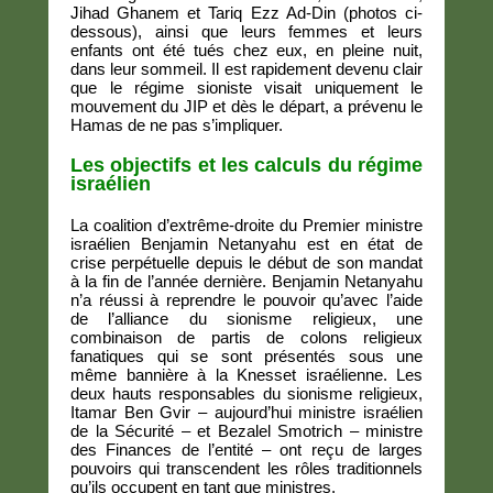
Jihad Ghanem et Tariq Ezz Ad-Din (photos ci-
dessous), ainsi que leurs femmes et leurs
enfants ont été tués chez eux, en pleine nuit,
dans leur sommeil. Il est rapidement devenu clair
que le régime sioniste visait uniquement le
mouvement du JIP et dès le départ, a prévenu le
Hamas de ne pas s’impliquer.
Les objectifs et les calculs du régime
israélien
La coalition d’extrême-droite du Premier ministre
israélien Benjamin Netanyahu est en état de
crise perpétuelle depuis le début de son mandat
à la fin de l’année dernière. Benjamin Netanyahu
n’a réussi à reprendre le pouvoir qu’avec l’aide
de l’alliance du sionisme religieux, une
combinaison de partis de colons religieux
fanatiques qui se sont présentés sous une
même bannière à la Knesset israélienne. Les
deux hauts responsables du sionisme religieux,
Itamar Ben Gvir – aujourd’hui ministre israélien
de la Sécurité – et Bezalel Smotrich – ministre
des Finances de l’entité – ont reçu de larges
pouvoirs qui transcendent les rôles traditionnels
qu’ils occupent en tant que ministres.