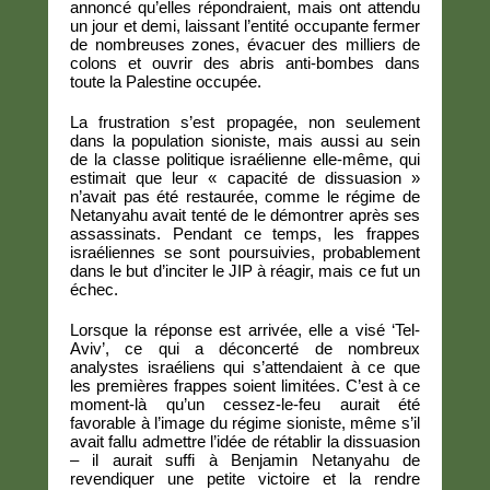
annoncé qu’elles répondraient, mais ont attendu
un jour et demi, laissant l’entité occupante fermer
de nombreuses zones, évacuer des milliers de
colons et ouvrir des abris anti-bombes dans
toute la Palestine occupée.
La frustration s’est propagée, non seulement
dans la population sioniste, mais aussi au sein
de la classe politique israélienne elle-même, qui
estimait que leur « capacité de dissuasion »
n’avait pas été restaurée, comme le régime de
Netanyahu avait tenté de le démontrer après ses
assassinats. Pendant ce temps, les frappes
israéliennes se sont poursuivies, probablement
dans le but d’inciter le JIP à réagir, mais ce fut un
échec.
Lorsque la réponse est arrivée, elle a visé ‘Tel-
Aviv’, ce qui a déconcerté de nombreux
analystes israéliens qui s’attendaient à ce que
les premières frappes soient limitées. C’est à ce
moment-là qu’un cessez-le-feu aurait été
favorable à l’image du régime sioniste, même s’il
avait fallu admettre l’idée de rétablir la dissuasion
– il aurait suffi à Benjamin Netanyahu de
revendiquer une petite victoire et la rendre