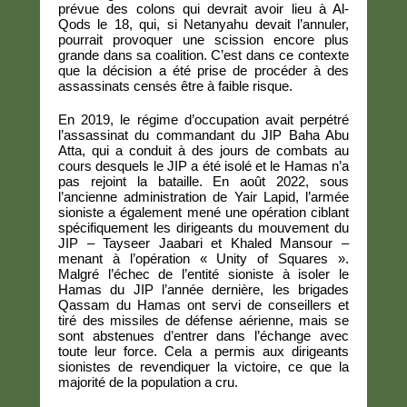
prévue des colons qui devrait avoir lieu à Al-
Qods le 18, qui, si Netanyahu devait l’annuler,
pourrait provoquer une scission encore plus
grande dans sa coalition. C’est dans ce contexte
que la décision a été prise de procéder à des
assassinats censés être à faible risque.
En 2019, le régime d’occupation avait perpétré
l’assassinat du commandant du JIP Baha Abu
Atta, qui a conduit à des jours de combats au
cours desquels le JIP a été isolé et le Hamas n’a
pas rejoint la bataille. En août 2022, sous
l’ancienne administration de Yair Lapid, l’armée
sioniste a également mené une opération ciblant
spécifiquement les dirigeants du mouvement du
JIP – Tayseer Jaabari et Khaled Mansour –
menant à l’opération « Unity of Squares ».
Malgré l’échec de l’entité sioniste à isoler le
Hamas du JIP l’année dernière, les brigades
Qassam du Hamas ont servi de conseillers et
tiré des missiles de défense aérienne, mais se
sont abstenues d’entrer dans l’échange avec
toute leur force. Cela a permis aux dirigeants
sionistes de revendiquer la victoire, ce que la
majorité de la population a cru.