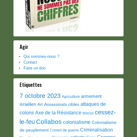
Agir
Qui sommes-nous ?
Contact
Faire un don
Etiquettes
7 octobre 2023
armement
Agriculture
attaques de
israélien
Art
Assassinats ciblés
cessez-
colons
Axe de la Résistance
blocus
Collabos
le-feu
colonialisme
Colonialisme
Criminalisation
de peuplement
Crimes de guerre
Georges