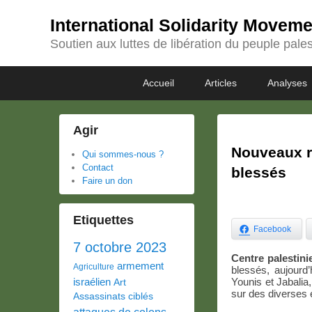
International Solidarity Movem
Soutien aux luttes de libération du peuple pales
Passer
Passer
Premier
Accueil
Articles
Analyses
au
au
menu
contenu
contenu
principal
secondaire
Agir
Nouveaux ra
Qui sommes-nous ?
Contact
blessés
Faire un don
Etiquettes
Facebook
7 octobre 2023
Centre palestini
armement
Agriculture
blessés, aujourd
israélien
Younis et Jabalia
Art
sur des diverses 
Assassinats ciblés
attaques de colons