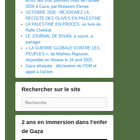
écrits des trois premiers mois de l’année
2026 à Gaza, par Mutasem Eleïwa
OCTOBRE 2026 : REJOIGNEZ LA
RÉCOLTE DES OLIVES EN PALESTINE
LA PALESTINE EN PROCES, un livre de
Rafik Chekkat
LE JOURNAL DE BISAN, à suivre, à
partager
« LA GUERRE GLOBALE CONTRE LES
PEUPLES », de Mathieu Rigouste,
disponible en librairie le 18 avril 2025
Gaza attaquée : déclaration de l’ISM et
appel à l’action
Rechercher sur le site
Recherche
2 ans en immersion dans l’enfer
de Gaza