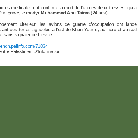
urces médicales ont confirmé la mort de l’un des deux blessés, qui a
tat grave, le martyr
Muhammad Abu Taima
(24 ans).
pement ultérieur, les avions de guerre d’occupation ont lancé
iblant des terres agricoles à l’est de Khan Younis, au nord et au sud
a, sans signaler de blessés.
french.palinfo.com/71034
tre Palestinien D’Information