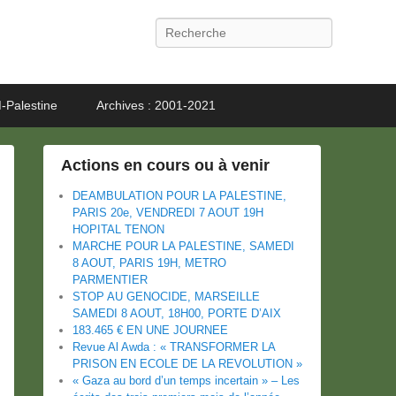
Recherche
-Palestine
Archives : 2001-2021
Actions en cours ou à venir
DEAMBULATION POUR LA PALESTINE,
PARIS 20e, VENDREDI 7 AOUT 19H
HOPITAL TENON
MARCHE POUR LA PALESTINE, SAMEDI
8 AOUT, PARIS 19H, METRO
PARMENTIER
STOP AU GENOCIDE, MARSEILLE
SAMEDI 8 AOUT, 18H00, PORTE D’AIX
183.465 € EN UNE JOURNEE
Revue Al Awda : « TRANSFORMER LA
PRISON EN ECOLE DE LA REVOLUTION »
« Gaza au bord d’un temps incertain » – Les