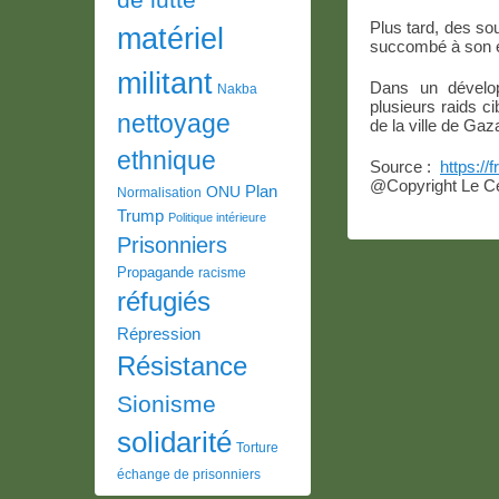
Plus tard, des so
matériel
succombé à son é
militant
Dans un dévelop
Nakba
plusieurs raids c
nettoyage
de la ville de Gaz
ethnique
Source :
https://
@Copyright Le Cen
Plan
ONU
Normalisation
Trump
Politique intérieure
Prisonniers
Propagande
racisme
réfugiés
Répression
Résistance
Sionisme
solidarité
Torture
échange de prisonniers