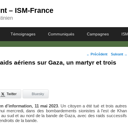
ent – ISM-France
tinien
Témoignages
Communiqués
Campagnes
ISM
Navigation
←
Précédent
Suivant
→
ids aériens sur Gaza, un martyr et trois
des
posts
Twitter
Bluesky
en d’information, 11 mai 2023
. Un citoyen a été tué et trois autres
’hui mercredi, dans des bombardements sionistes à l’est de Khan
, au sud et au nord de la bande de Gaza, avec des raids successifs
endroits de la bande.