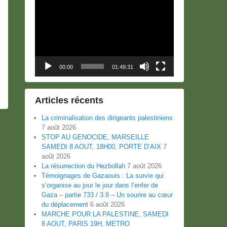
Lecteur
vidéo
00:00
01:49:31
Articles récents
La criminalisation des dirigeants palestiniens
7 août 2026
STOP AU GENOCIDE, MARSEILLE
SAMEDI 8 AOUT, 18H00, PORTE D’AIX
7
août 2026
La résurrection du Hezbollah
7 août 2026
Témoignages de Gazaouis : La survie qui
s’organise au jour le jour dans l’enfer de
Gaza – partie 733 / 3.8 – Un sourire au cœur
du déplacement
6 août 2026
MARCHE POUR LA PALESTINE, SAMEDI
8 AOUT, PARIS 19H, METRO