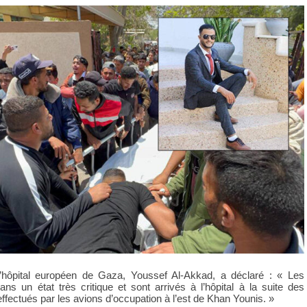
l’hôpital européen de Gaza, Youssef Al-Akkad, a déclaré : « Les
ans un état très critique et sont arrivés à l’hôpital à la suite des
ectués par les avions d’occupation à l’est de Khan Younis. »