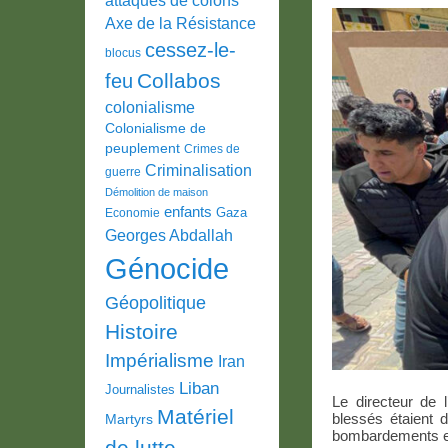
Axe de la Résistance
cessez-le-
blocus
Collabos
feu
colonialisme
Colonialisme de
peuplement
Crimes de
Criminalisation
guerre
Démolition de maison
enfants
Gaza
Economie
Georges Abdallah
Génocide
Géopolitique
Histoire
Impérialisme
Iran
Liban
Journalistes
Le directeur de 
Matériel
blessés étaient d
Martyrs
bombardements eff
de lutte