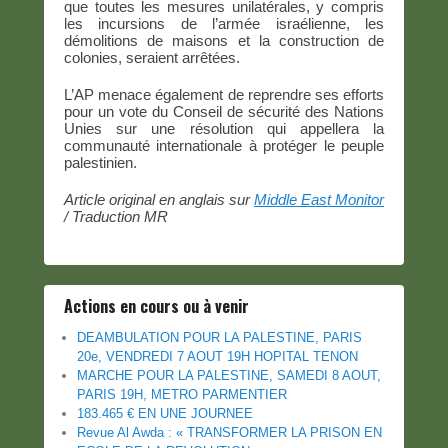
que toutes les mesures unilatérales, y compris
les incursions de l’armée israélienne, les
démolitions de maisons et la construction de
colonies, seraient arrêtées.
L’AP menace également de reprendre ses efforts
pour un vote du Conseil de sécurité des Nations
Unies sur une résolution qui appellera la
communauté internationale à protéger le peuple
palestinien.
Article original en anglais sur
Middle East Monitor
/ Traduction MR
Actions en cours ou à venir
DEAMBULATION POUR LA PALESTINE, PARIS
20e, VENDREDI 7 AOUT 19H HOPITAL TENON
MARCHE POUR LA PALESTINE, SAMEDI 8 AOUT,
PARIS 19H, METRO PARMENTIER
183.465 € EN UNE JOURNEE
Revue Al Awda : « TRANSFORMER LA PRISON EN