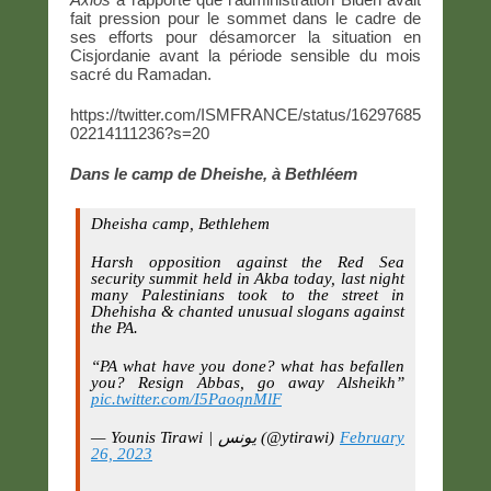
fait pression pour le sommet dans le cadre de
ses efforts pour désamorcer la situation en
Cisjordanie avant la période sensible du mois
sacré du Ramadan.
https://twitter.com/ISMFRANCE/status/16297685
02214111236?s=20
Dans le camp de Dheishe, à Bethléem
Dheisha camp, Bethlehem
Harsh opposition against the Red Sea
security summit held in Akba today, last night
many Palestinians took to the street in
Dhehisha & chanted unusual slogans against
the PA.
“PA what have you done? what has befallen
you? Resign Abbas, go away Alsheikh”
pic.twitter.com/I5PaoqnMlF
— Younis Tirawi | يونس (@ytirawi)
February
26, 2023