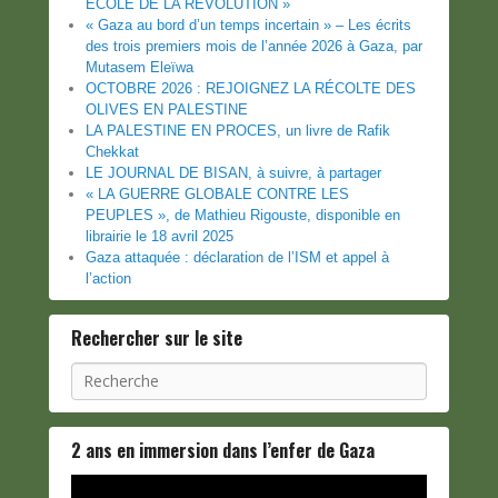
ECOLE DE LA REVOLUTION »
« Gaza au bord d’un temps incertain » – Les écrits
des trois premiers mois de l’année 2026 à Gaza, par
Mutasem Eleïwa
OCTOBRE 2026 : REJOIGNEZ LA RÉCOLTE DES
OLIVES EN PALESTINE
LA PALESTINE EN PROCES, un livre de Rafik
Chekkat
LE JOURNAL DE BISAN, à suivre, à partager
« LA GUERRE GLOBALE CONTRE LES
PEUPLES », de Mathieu Rigouste, disponible en
librairie le 18 avril 2025
Gaza attaquée : déclaration de l’ISM et appel à
l’action
Rechercher sur le site
Recherche
2 ans en immersion dans l’enfer de Gaza
Lecteur