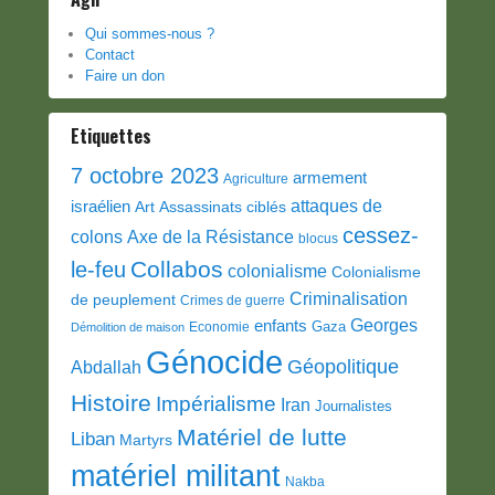
Qui sommes-nous ?
Contact
Faire un don
Etiquettes
7 octobre 2023
armement
Agriculture
attaques de
israélien
Art
Assassinats ciblés
cessez-
colons
Axe de la Résistance
blocus
Collabos
le-feu
colonialisme
Colonialisme
Criminalisation
de peuplement
Crimes de guerre
Georges
enfants
Gaza
Economie
Démolition de maison
Génocide
Géopolitique
Abdallah
Histoire
Impérialisme
Iran
Journalistes
Matériel de lutte
Liban
Martyrs
matériel militant
Nakba