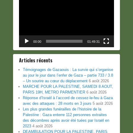
vidéo
00:00
01:49:31
Articles récents
Témoignages de Gazaouis : La survie qui s’organise
au jour le jour dans l’enfer de Gaza – partie 733 / 3.8
– Un sourire au cœur du déplacement
6 août 2026
MARCHE POUR LA PALESTINE, SAMEDI 8 AOUT,
PARIS 19H, METRO PARMENTIER
6 août 2026
Réponse d’Israël à l’accord de cessez-le-feu à Gaza
avec des attaques : 28 morts en 3 jours
5 août 2026
Les plus grandes funérailles de l’histoire de la
Palestine : Gaza enterre 112 personnes extraites
des décombres après avoir été tuées par Israël en
2023
4 août 2026
DEAMBULATION POUR LA PALESTINE, PARIS