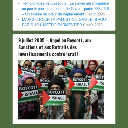
Témoignages de Gazaouis : La survie qui s’organise
au jour le jour dans l’enfer de Gaza – partie 733 / 3.8
– Un sourire au cœur du déplacement
6 août 2026
MARCHE POUR LA PALESTINE, SAMEDI 8 AOUT,
PARIS 19H, METRO PARMENTIER
6 août 2026
9 juillet 2005 – Appel au Boycott, aux
Sanctions et aux Retraits des
Investissements contre Israël