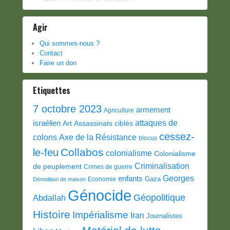
Agir
Qui sommes-nous ?
Contact
Faire un don
Etiquettes
7 octobre 2023
armement
Agriculture
attaques de
israélien
Art
Assassinats ciblés
cessez-
colons
Axe de la Résistance
blocus
Collabos
le-feu
colonialisme
Colonialisme
Criminalisation
de peuplement
Crimes de guerre
Georges
enfants
Gaza
Economie
Démolition de maison
Génocide
Géopolitique
Abdallah
Histoire
Impérialisme
Iran
Journalistes