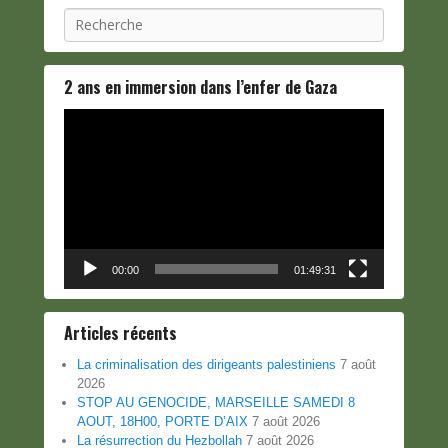
Recherche
2 ans en immersion dans l’enfer de Gaza
Lecteur
vidéo
00:00
01:49:31
Articles récents
La criminalisation des dirigeants palestiniens
7 août
2026
STOP AU GENOCIDE, MARSEILLE SAMEDI 8
AOUT, 18H00, PORTE D’AIX
7 août 2026
La résurrection du Hezbollah
7 août 2026