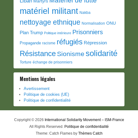
Matériel de lutte
Liban
Martyrs
matériel militant
Nakba
nettoyage ethnique
ONU
Normalisation
Prisonniers
Plan Trump
Politique intérieure
réfugiés
Répression
Propagande
racisme
solidarité
Résistance
Sionisme
Torture
échange de prisonniers
Mentions légales
Avertissement
Politique de cookies (UE)
Politique de confidentialité
Copyright © 2026
International Solidarity Movement – ISM-France
All Rights Reserved.
Politique de confidentialité
Theme: Catch Flames by
Thèmes Catch