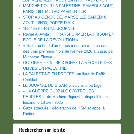
20e, VENDREDI 7 AOUT 19H HOPITAL TENON
MARCHE POUR LA PALESTINE, SAMEDI 8 AOUT,
PARIS 19H, METRO PARMENTIER
STOP AU GENOCIDE, MARSEILLE SAMEDI 8
AOUT, 18H00, PORTE D’AIX
183.465 € EN UNE JOURNEE
Revue Al Awda : « TRANSFORMER LA PRISON EN
ECOLE DE LA REVOLUTION »
« Gaza au bord d’un temps incertain » – Les écrits
des trois premiers mois de l’année 2026 à Gaza, par
Mutasem Eleïwa
OCTOBRE 2026 : REJOIGNEZ LA RÉCOLTE DES
OLIVES EN PALESTINE
LA PALESTINE EN PROCES, un livre de Rafik
Chekkat
LE JOURNAL DE BISAN, à suivre, à partager
« LA GUERRE GLOBALE CONTRE LES
PEUPLES », de Mathieu Rigouste, disponible en
librairie le 18 avril 2025
Gaza attaquée : déclaration de l’ISM et appel à
l’action
Rechercher sur le site