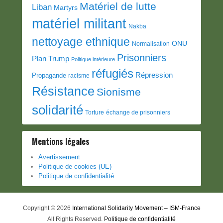
Matériel de lutte
Liban
Martyrs
matériel militant
Nakba
nettoyage ethnique
ONU
Normalisation
Prisonniers
Plan Trump
Politique intérieure
réfugiés
Répression
Propagande
racisme
Résistance
Sionisme
solidarité
Torture
échange de prisonniers
Mentions légales
Avertissement
Politique de cookies (UE)
Politique de confidentialité
Copyright © 2026
International Solidarity Movement – ISM-France
All Rights Reserved.
Politique de confidentialité