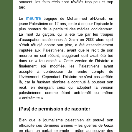
souvent, les faits réels sont révélés trop peu et trop
tard.
meurtre
Le
tragique de Mohammed al-Durrah, un
jeune Palestinien de 12 ans, reste à ce jour l’épisode le
plus honteux de la partialité des médias occidentaux.
La mort du garçon, qui a été tué par les troupes
d’occupation israéliennes à Gaza en 2000 alors qu’il
s’était réfugié contre son père, a été essentiellement
imputée aux Palestiniens, avant que le récit de son
meurtre ne soit réécrit, suggérant qu’il avait été tué
dans un « feu croisé ». Cette version de l’histoire a
finalement été modifiée, les Palestiniens ayant
accepté à contrecœur de rendre compte de
l’événement. Cependant, l’histoire ne s’est pas arrêtée
là, car la
hasbara
sioniste a continué à pousser son
récit, en dénigrant ceux qui adoptent la version
palestinienne comme étant anti-Israël ou même
« antisémite ».
(Pas) de permission de raconter
Bien que le journalisme palestinien ait prouvé son
efficacité ces dernières années – les guerres de Gaza
en étant un parfait exemple – grâce au pouvoir des