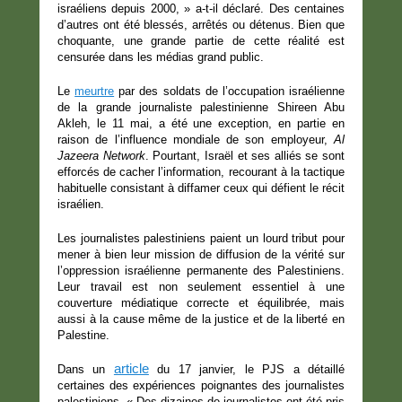
israéliens depuis 2000, » a-t-il déclaré. Des centaines
d’autres ont été blessés, arrêtés ou détenus. Bien que
choquante, une grande partie de cette réalité est
censurée dans les médias grand public.
Le
meurtre
par des soldats de l’occupation israélienne
de la grande journaliste palestinienne Shireen Abu
Akleh, le 11 mai, a été une exception, en partie en
raison de l’influence mondiale de son employeur,
Al
Jazeera Network
. Pourtant, Israël et ses alliés se sont
efforcés de cacher l’information, recourant à la tactique
habituelle consistant à diffamer ceux qui défient le récit
israélien.
Les journalistes palestiniens paient un lourd tribut pour
mener à bien leur mission de diffusion de la vérité sur
l’oppression israélienne permanente des Palestiniens.
Leur travail est non seulement essentiel à une
couverture médiatique correcte et équilibrée, mais
aussi à la cause même de la justice et de la liberté en
Palestine.
article
Dans un
du 17 janvier, le PJS a détaillé
certaines des expériences poignantes des journalistes
palestiniens. « Des dizaines de journalistes ont été pris