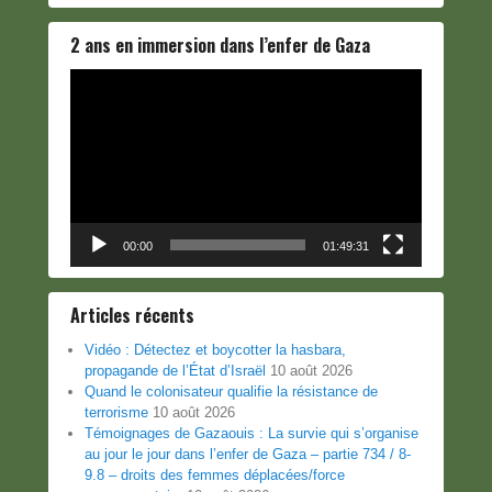
2 ans en immersion dans l’enfer de Gaza
Lecteur
vidéo
00:00
01:49:31
Articles récents
Vidéo : Détectez et boycotter la hasbara,
propagande de l’État d’Israël
10 août 2026
Quand le colonisateur qualifie la résistance de
terrorisme
10 août 2026
Témoignages de Gazaouis : La survie qui s’organise
au jour le jour dans l’enfer de Gaza – partie 734 / 8-
9.8 – droits des femmes déplacées/force