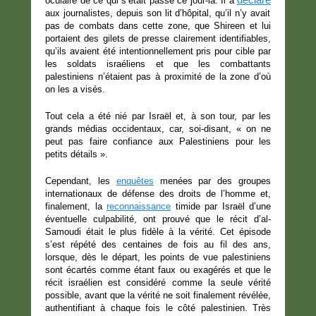
oculaire de ce qui s’était passé ce jour-là. Il a
aux journalistes, depuis son lit d’hôpital, qu’il n’y avait
pas de combats dans cette zone, que Shireen et lui
portaient des gilets de presse clairement identifiables,
qu’ils avaient été intentionnellement pris pour cible par
les soldats israéliens et que les combattants
palestiniens n’étaient pas à proximité de la zone d’où
on les a visés.
Tout cela a été nié par Israël et, à son tour, par les
grands médias occidentaux, car, soi-disant, « on ne
peut pas faire confiance aux Palestiniens pour les
petits détails ».
Cependant, les
enquêtes
menées par des groupes
internationaux de défense des droits de l’homme et,
finalement, la
reconnaissance
timide par Israël d’une
éventuelle culpabilité, ont prouvé que le récit d’al-
Samoudi était le plus fidèle à la vérité. Cet épisode
s’est répété des centaines de fois au fil des ans,
lorsque, dès le départ, les points de vue palestiniens
sont écartés comme étant faux ou exagérés et que le
récit israélien est considéré comme la seule vérité
possible, avant que la vérité ne soit finalement révélée,
authentifiant à chaque fois le côté palestinien. Très