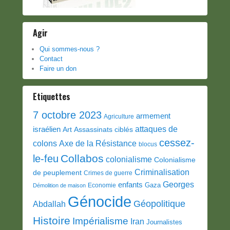
Agir
Qui sommes-nous ?
Contact
Faire un don
Etiquettes
7 octobre 2023
armement
Agriculture
attaques de
israélien
Art
Assassinats ciblés
cessez-
colons
Axe de la Résistance
blocus
Collabos
le-feu
colonialisme
Colonialisme
Criminalisation
de peuplement
Crimes de guerre
Georges
enfants
Gaza
Economie
Démolition de maison
Génocide
Géopolitique
Abdallah
Histoire
Impérialisme
Iran
Journalistes