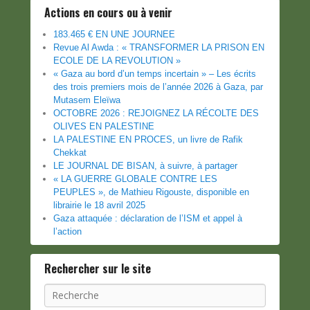
Actions en cours ou à venir
183.465 € EN UNE JOURNEE
Revue Al Awda : « TRANSFORMER LA PRISON EN
ECOLE DE LA REVOLUTION »
« Gaza au bord d’un temps incertain » – Les écrits
des trois premiers mois de l’année 2026 à Gaza, par
Mutasem Eleïwa
OCTOBRE 2026 : REJOIGNEZ LA RÉCOLTE DES
OLIVES EN PALESTINE
LA PALESTINE EN PROCES, un livre de Rafik
Chekkat
LE JOURNAL DE BISAN, à suivre, à partager
« LA GUERRE GLOBALE CONTRE LES
PEUPLES », de Mathieu Rigouste, disponible en
librairie le 18 avril 2025
Gaza attaquée : déclaration de l’ISM et appel à
l’action
Rechercher sur le site
Recherche