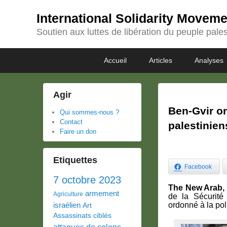
International Solidarity Movem
Soutien aux luttes de libération du peuple pales
Passer
Passer
Premier
Accueil
Articles
Analyses
au
au
menu
contenu
contenu
principal
secondaire
Agir
Ben-Gvir or
Qui sommes-nous ?
Contact
palestinien
Faire un don
Etiquettes
Facebook
7 octobre 2023
The New Arab, 
armement
Agriculture
de la Sécurité 
israélien
ordonné à la pol
Art
Assassinats ciblés
attaques de colons