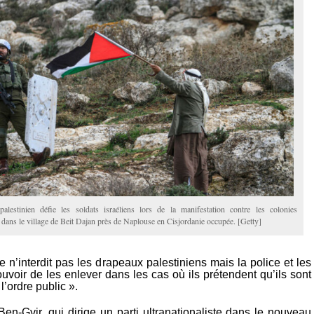
alestinien défie les soldats israéliens lors de la manifestation contre les colonies
s dans le village de Beit Dajan près de Naplouse en Cisjordanie occupée. [Getty]
ne n’interdit pas les drapeaux palestiniens mais la police et les
ouvoir de les enlever dans les cas où ils prétendent qu’ils sont
’ordre public ».
Ben-Gvir, qui dirige un parti ultranationaliste dans le nouveau