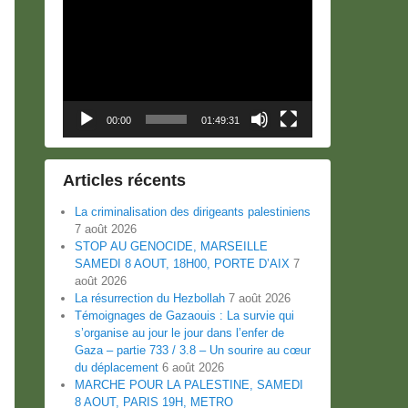
Lecteur
vidéo
00:00
01:49:31
Articles récents
La criminalisation des dirigeants palestiniens
7 août 2026
STOP AU GENOCIDE, MARSEILLE
SAMEDI 8 AOUT, 18H00, PORTE D’AIX
7
août 2026
La résurrection du Hezbollah
7 août 2026
Témoignages de Gazaouis : La survie qui
s’organise au jour le jour dans l’enfer de
Gaza – partie 733 / 3.8 – Un sourire au cœur
du déplacement
6 août 2026
MARCHE POUR LA PALESTINE, SAMEDI
8 AOUT, PARIS 19H, METRO