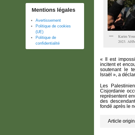
Mentions légales
Avertissement
Politique de cookies
(UE)
Karim Younis
Politique de
2023. AH
confidentialité
« Il est imposs
incitent et enco
soutenant le te
Israël », a décla
Les Palestinien
Cisjordanie occ
représentent env
des descendant
fondé après le n
Article origi