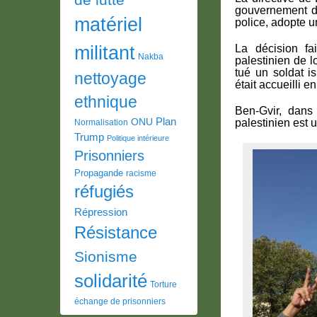
gouvernement de
matériel
police, adopte un
militant
La décision fa
Nakba
palestinien de 
tué un soldat i
nettoyage
était accueilli e
ethnique
Ben-Gvir, dans
Plan
ONU
palestinien est 
Normalisation
Trump
Politique intérieure
Prisonniers
Propagande
racisme
réfugiés
Répression
Résistance
Sionisme
solidarité
Torture
échange de prisonniers