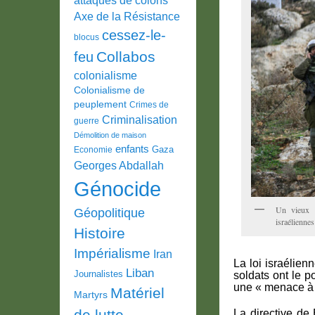
Axe de la Résistance
cessez-le-
blocus
Collabos
feu
colonialisme
Colonialisme de
peuplement
Crimes de
Criminalisation
guerre
Démolition de maison
enfants
Gaza
Economie
Georges Abdallah
Génocide
Un vieux p
Géopolitique
israélienne
Histoire
Impérialisme
Iran
La loi israélien
Liban
Journalistes
soldats ont le p
une « menace à l
Matériel
Martyrs
de lutte
La directive de 