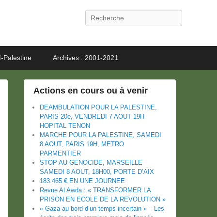
Recherche
-Palestine
Archives : 2001-2021
Actions en cours ou à venir
DEAMBULATION POUR LA PALESTINE,
PARIS 20e, VENDREDI 7 AOUT 19H
HOPITAL TENON
MARCHE POUR LA PALESTINE, SAMEDI
8 AOUT, PARIS 19H, METRO
PARMENTIER
STOP AU GENOCIDE, MARSEILLE
SAMEDI 8 AOUT, 18H00, PORTE D’AIX
183.465 € EN UNE JOURNEE
Revue Al Awda : « TRANSFORMER LA
PRISON EN ECOLE DE LA REVOLUTION »
« Gaza au bord d’un temps incertain » – Les