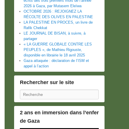
écrits des trois premiers mois de l’année
2026 à Gaza, par Mutasem Eleïwa
OCTOBRE 2026 : REJOIGNEZ LA
RÉCOLTE DES OLIVES EN PALESTINE
LA PALESTINE EN PROCES, un livre de
Rafik Chekkat
LE JOURNAL DE BISAN, à suivre, à
partager
« LA GUERRE GLOBALE CONTRE LES
PEUPLES », de Mathieu Rigouste,
disponible en librairie le 18 avril 2025
Gaza attaquée : déclaration de l’ISM et
appel à l’action
Rechercher sur le site
Recherche
2 ans en immersion dans l’enfer
de Gaza