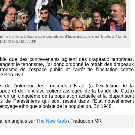
, le jour de sa libération après quarante ans d’incarcération, à Arara (Israël), le 5 janvier
MAD GHARABLI / AFP
ible que des contrevenants agitent des drapeaux terroristes,
uragent le terrorisme, j’ai donc ordonné le retrait des drapeaux
rrorisme de l’espace public et l’arrêt de l’incitation contre
ré Ben-Gvir.
s de l’intérieur des frontières d’Israël (à l’exclusion de la
upée et de l’enclave côtière assiégée de la bande de Gaza)
iron un cinquième de la population actuelle et la plupart sont
s de Palestiniens qui sont restés dans l’État nouvellement
ettoyage ethnique sioniste de la population. En 1948.
nal en anglais sur 
The New Arab
 / Traduction MR