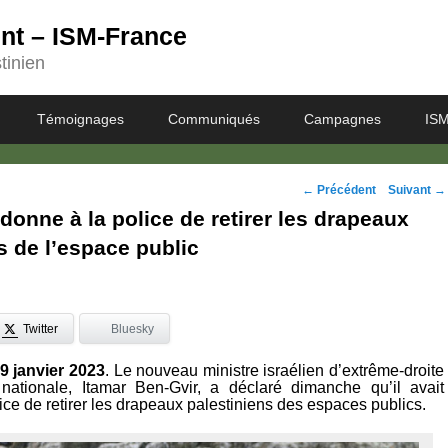
ent – ISM-France
tinien
Témoignages
Communiqués
Campagnes
ISM
Navigation
←
Précédent
Suivant
→
donne à la police de retirer les drapeaux
des
s de l’espace public
posts
Twitter
Bluesky
9 janvier 2023
. Le nouveau ministre israélien d’extrême-droite
nationale, Itamar Ben-Gvir, a déclaré dimanche qu’il avait
ice de retirer les drapeaux palestiniens des espaces publics.