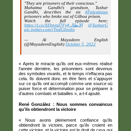
"They are prisoners of their conscious."
Mahatma Gandhi's grandson, Tushar
Gandhi, describes the six
#Palestinian
prisoners who broke out of Gilboa prison.
Watch the full episode here:
https://t.co/XEhnrqI7Fy
#الأبطال
@TusharG
pic.twitter.com/rTndG0onbs
— Al Mayadeen English
(@MayadeenEnglish)
October 5, 2022
« Après le miracle qu’ils ont eux-mêmes réalisé
l’année dernière, les prisonniers sont devenus
des symboles vivants, et le temps n’effacera pas
cela. Ils doivent donc en être fiers et s’appuyer
sur ce qu’ils ont accompli comme une source où
puiser force et détermination pour se préparer à
d’autres combats et batailles », a-t-il ajouté.
René González : Nous sommes convaincus
qu’ils obtiendront la victoire
« Nous avons pleinement confiance qu’ils
obtiendront la victoire, parce qu’ils croient en
cette victoire, et la victoire est le droit de ceux qui