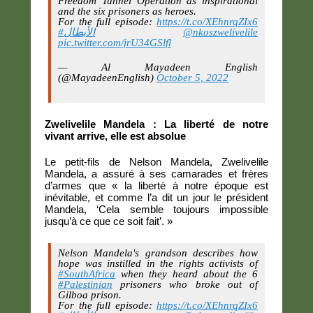
Freedom Tunnel Operation as inspirational
and the six prisoners as heroes.
For the full episode:
https://t.co/XEhnrqZIx6
#الأبطال
@nkoszwelivelile
pic.twitter.com/jrU34GSlfl
— Al Mayadeen English
(@MayadeenEnglish)
October 5, 2022
Zwelivelile Mandela : La liberté de notre
vivant arrive, elle est absolue
Le petit-fils de Nelson Mandela, Zwelivelile
Mandela, a assuré à ses camarades et frères
d’armes que « la liberté à notre époque est
inévitable, et comme l’a dit un jour le président
Mandela, ‘Cela semble toujours impossible
jusqu’à ce que ce soit fait’. »
Nelson Mandela's grandson describes how
hope was instilled in the rights activists of
#SouthAfrica
when they heard about the 6
#Palestinian
prisoners who broke out of
Gilboa prison.
For the full episode:
https://t.co/XEhnrqZIx6