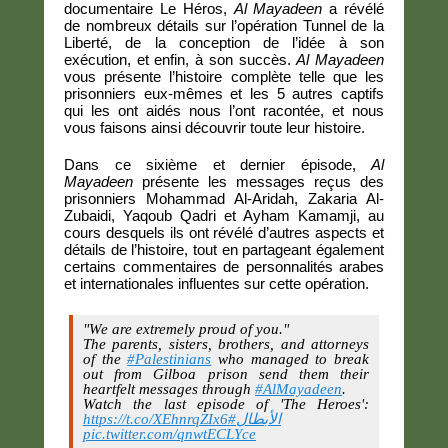
documentaire Le Héros,
Al Mayadeen
a révélé
de nombreux détails sur l’opération Tunnel de la
Liberté, de la conception de l’idée à son
exécution, et enfin, à son succès.
Al Mayadeen
vous présente l’histoire complète telle que les
prisonniers eux-mêmes et les 5 autres captifs
qui les ont aidés nous l’ont racontée, et nous
vous faisons ainsi découvrir toute leur histoire.
Dans ce sixième et dernier épisode,
Al
Mayadeen
présente les messages reçus des
prisonniers Mohammad Al-Aridah, Zakaria Al-
Zubaidi, Yaqoub Qadri et Ayham Kamamji, au
cours desquels ils ont révélé d’autres aspects et
détails de l’histoire, tout en partageant également
certains commentaires de personnalités arabes
et internationales influentes sur cette opération.
"We are extremely proud of you."
The parents, sisters, brothers, and attorneys
of the
#Palestinians
who managed to break
out from Gilboa prison send them their
heartfelt messages through
#AlMayadeen
.
Watch the last episode of 'The Heroes':
https://t.co/XEhnrqZIx6
#الأبطال
pic.twitter.com/qnwtECLYce