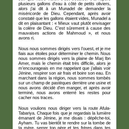
plusieurs gallons d’eau à côté de petits oliviers,
alors j’ai dit à un Munadel de demander la
miséricorde de Dieu. Cependant, après avoir
constaté que les gallons étaient vides, Munadel a
dit en plaisantant : « Mieux vaut plutôt envisager
la colère de Dieu. C’est sûrement à cause des
mauvaises actions de Mahmoud », et nous
avons ri.
Nous nous sommes dirigés vers l’ouest, et je me
fiais aux étoiles pour déterminer le chemin. Nous
nous sommes dirigés vers la plaine de Marj Ibn
Amer, mais le chemin était très difficile, alors je
m’encourageais en me rappelant que j’allais voir
Jénine, respirer son air frais et boire son eau. En
marchant dans la région, nous sommes tombés
sur un champ de pastèques derrière une usine et
nous avons décidé d’en manger, et après avoir
terminé, nous avons enterré les restes pour
cacher nos traces.
Nous voulions nous diriger vers la route Afula-
Tabariya. Chaque fois que je regardais la lumière
émanant de Jénine, je me disais : dépêche-toi,
Ayham. Tu vas bientôt te rendre sur la tombe de
ta mère, serrer ton père et tes frères dans tes