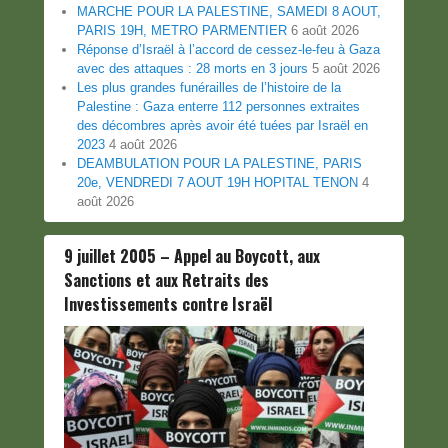
MARCHE POUR LA PALESTINE, SAMEDI 8 AOUT,
PARIS 19H, METRO PARMENTIER
6 août 2026
Réponse d’Israël à l’accord de cessez-le-feu à Gaza
avec des attaques : 28 morts en 3 jours
5 août 2026
Les plus grandes funérailles de l’histoire de la
Palestine : Gaza enterre 112 personnes extraites
des décombres après avoir été tuées par Israël en
2023
4 août 2026
DEAMBULATION POUR LA PALESTINE, PARIS
20e, VENDREDI 7 AOUT 19H HOPITAL TENON
4
août 2026
9 juillet 2005 – Appel au Boycott, aux
Sanctions et aux Retraits des
Investissements contre Israël