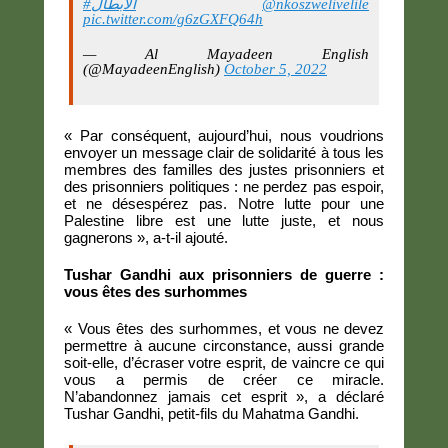
#الأبطال
@nkoszwelivelile
pic.twitter.com/g6zGXFQ64h
— Al Mayadeen English
(@MayadeenEnglish)
October 5, 2022
« Par conséquent, aujourd’hui, nous voudrions
envoyer un message clair de solidarité à tous les
membres des familles des justes prisonniers et
des prisonniers politiques : ne perdez pas espoir,
et ne désespérez pas. Notre lutte pour une
Palestine libre est une lutte juste, et nous
gagnerons », a-t-il ajouté.
Tushar Gandhi aux prisonniers de guerre :
vous êtes des surhommes
« Vous êtes des surhommes, et vous ne devez
permettre à aucune circonstance, aussi grande
soit-elle, d’écraser votre esprit, de vaincre ce qui
vous a permis de créer ce miracle.
N’abandonnez jamais cet esprit », a déclaré
Tushar Gandhi, petit-fils du Mahatma Gandhi.