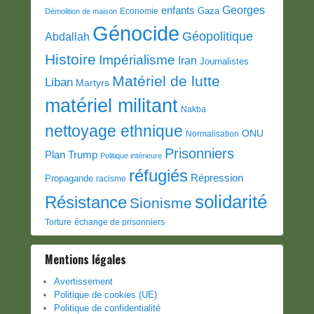
Georges
enfants
Gaza
Economie
Démolition de maison
Génocide
Géopolitique
Abdallah
Histoire
Impérialisme
Iran
Journalistes
Matériel de lutte
Liban
Martyrs
matériel militant
Nakba
nettoyage ethnique
ONU
Normalisation
Prisonniers
Plan Trump
Politique intérieure
réfugiés
Répression
Propagande
racisme
solidarité
Résistance
Sionisme
Torture
échange de prisonniers
Mentions légales
Avertissement
Politique de cookies (UE)
Politique de confidentialité