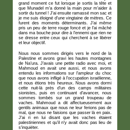
grand moment ce fut lorsque je sortis la tête et
que Munadel m’a donné la main pour m’aider à
sortir du tunnel ! J’ai ensuite ramassé mon sac et
je me suis éloigné d’une vingtaine de mètres. Ce
furent des moments déterminants. J’ai même
pris un peu de terre rouge foncé et je l’ai mâché
dans ma bouche pour dire à l’ennemi que rien ne
se dresse entre ceux qui cherchent à se libérer
et leur objectif.
Nous nous sommes dirigés vers le nord de la
Palestine et avons gravi les hautes montagnes
de Na’ura. J’avais une petite radio avec moi, et
Mahmoud en avait une aussi, et nous avons
entendu les informations sur l’ampleur du choc
que nous avons infligé à l’occupation israélienne,
et nous étions très heureux. Nous avons dormi
cette nuit-là près d’un des camps militaires
sionistes, puis en continuant d’avancer, nous
sommes tombés sur un grand troupeau de
vaches. Mahmoud a dit affectueusement aux
gentils animaux que nous ne leur ferions pas de
mal, que nous ne faisions que passer là en paix.
J’ai ri en lui disant que les vaches étaient
palestiniennes et qu’il n’y avait donc pas lieu de
s’inquiéter.