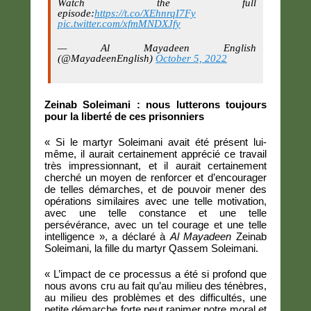
Watch the full
episode:
https://t.co/XEhnrqI7Fy
pic.twitter.com/xfmMNDXJfy
— Al Mayadeen English
(@MayadeenEnglish)
October 5, 2022
Zeinab Soleimani : nous lutterons toujours
pour la liberté de ces prisonniers
« Si le martyr Soleimani avait été présent lui-
même, il aurait certainement apprécié ce travail
très impressionnant, et il aurait certainement
cherché un moyen de renforcer et d’encourager
de telles démarches, et de pouvoir mener des
opérations similaires avec une telle motivation,
avec une telle constance et une telle
persévérance, avec un tel courage et une telle
intelligence », a déclaré à
Al Mayadeen
Zeinab
Soleimani, la fille du martyr Qassem Soleimani.
« L’impact de ce processus a été si profond que
nous avons cru au fait qu’au milieu des ténèbres,
au milieu des problèmes et des difficultés, une
petite démarche forte peut ranimer notre moral et