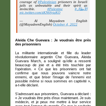
courage of
#Palestinian
prisoners in Israeli
jails as unbeatable and their spirit as
invincible.
#Palestine
#الأبطال
pic.twitter.com/zKN6fyiqKO
— Al Mayadeen English
(@MayadeenEnglish)
October 4, 2022
Aleida Che Guevara : Je voudrais être près
des prisonniers
La militante internationale et fille du leader
révolutionnaire argentin Che Guevara, Aleida
Guevara March, a souligné qu’elle a ressenti
beaucoup de joie et a été très touchée par
l’opération. « Ce que les prisonniers ont fait
confirme que nous pouvons vaincre notre
ennemi, et que briser l’image de l’ennemi est
possible même si nous sommes en captivité »,
a-t-elle déclaré.
S’adressant aux prisonniers, Guevara a déclaré :
« Je voudrais être près d’eux maintenant. Je suis
médecin, et je peux me mettre à leur service
avec tout l’amour du monde. Ce que je souhaite