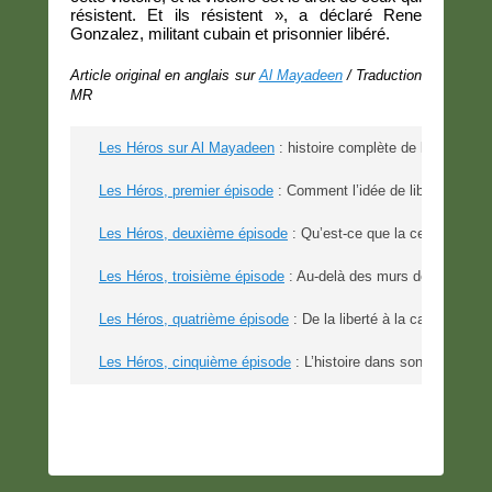
résistent. Et ils résistent », a déclaré Rene
Gonzalez, militant cubain et prisonnier libéré.
Article original en anglais sur
Al Mayadeen
/ Traduction
MR
Les Héros sur Al Mayadeen
 : histoire complète de l’évasion d
Les Héros, premier épisode
 : Comment l’idée de libération a-t
Les Héros, deuxième épisode
 : Qu’est-ce que la cellule « Q
Les Héros, troisième épisode
 : Au-delà des murs de Gilboa
Les Héros, quatrième épisode
 : De la liberté à la captivité
Les Héros, cinquième épisode
 : L’histoire dans son intégrali