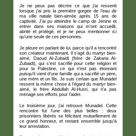
Je ne peux pas décrire ce que j’ai ressenti
lorsque j’ai pris la première gorgée de l’eau de
ma ville natale bien-aimée après 15 ans de
captivité. J’ai pu atteindre le camp de Jénine et
entrer dans ses maisons qui m’ont accueilli,
abrité et protégé, et je ne peux mentionner ici
qu’une seule de ces personnes.
Je pleure en parlant de lui, parce qu’il a rencontré
son créateur maintenant. Il s’agit du martyr bien-
aimé, Daoud Al-Zubaidi (frère de Zakaria Al-
Zubaidi), qui s’est sacrifié pour cette religion et
pour la Palestine, ce qui n’est pas étonnant
puisqu’il vient d’une famille qui a sacrifié un père,
une mère et un fils. Je suis certain que Munadel
ressent la même chose à l’égard du martyr bien-
aimé, le frère Abdullah Al-Husri, qui n’a pas
ménagé ses efforts pour l’aider.
Le troisième jour, j’ai retrouvé Munadel. Cette
rencontre fut l’une des plus belles : deux
prisonniers libérés se félicitant mutuellement de
ce grand honneur, et restant ensemble jusqu’à
leur arrestation.