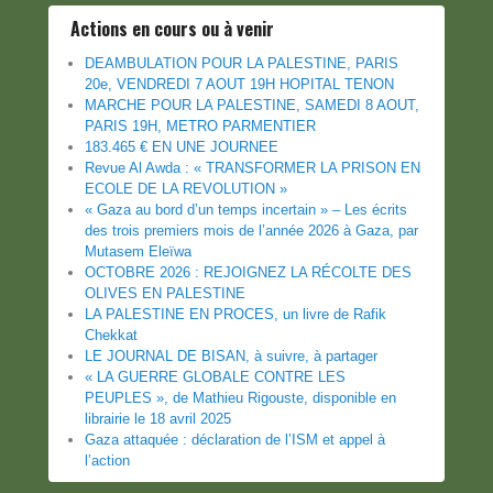
Actions en cours ou à venir
DEAMBULATION POUR LA PALESTINE, PARIS
20e, VENDREDI 7 AOUT 19H HOPITAL TENON
MARCHE POUR LA PALESTINE, SAMEDI 8 AOUT,
PARIS 19H, METRO PARMENTIER
183.465 € EN UNE JOURNEE
Revue Al Awda : « TRANSFORMER LA PRISON EN
ECOLE DE LA REVOLUTION »
« Gaza au bord d’un temps incertain » – Les écrits
des trois premiers mois de l’année 2026 à Gaza, par
Mutasem Eleïwa
OCTOBRE 2026 : REJOIGNEZ LA RÉCOLTE DES
OLIVES EN PALESTINE
LA PALESTINE EN PROCES, un livre de Rafik
Chekkat
LE JOURNAL DE BISAN, à suivre, à partager
« LA GUERRE GLOBALE CONTRE LES
PEUPLES », de Mathieu Rigouste, disponible en
librairie le 18 avril 2025
Gaza attaquée : déclaration de l’ISM et appel à
l’action