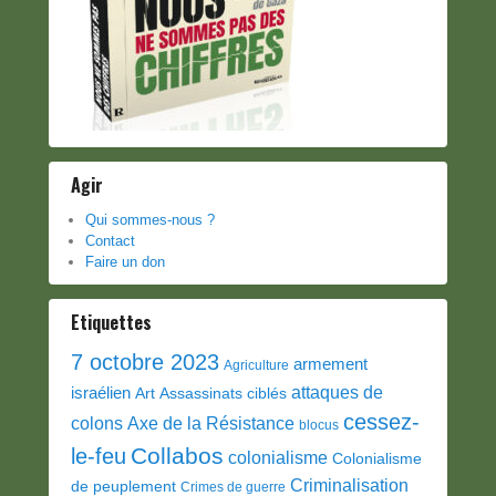
Agir
Qui sommes-nous ?
Contact
Faire un don
Etiquettes
7 octobre 2023
armement
Agriculture
attaques de
israélien
Art
Assassinats ciblés
cessez-
colons
Axe de la Résistance
blocus
Collabos
le-feu
colonialisme
Colonialisme
Criminalisation
de peuplement
Crimes de guerre