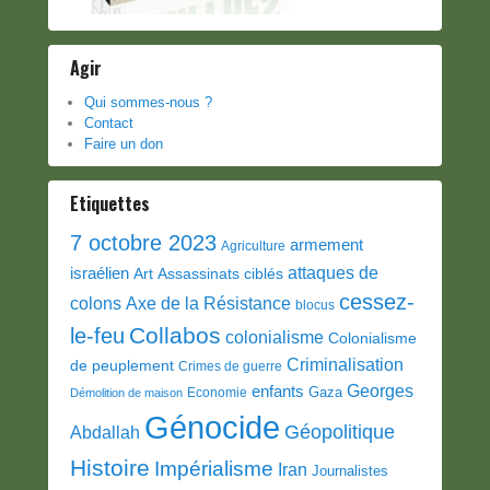
Agir
Qui sommes-nous ?
Contact
Faire un don
Etiquettes
7 octobre 2023
armement
Agriculture
attaques de
israélien
Art
Assassinats ciblés
cessez-
colons
Axe de la Résistance
blocus
Collabos
le-feu
colonialisme
Colonialisme
Criminalisation
de peuplement
Crimes de guerre
Georges
enfants
Gaza
Economie
Démolition de maison
Génocide
Géopolitique
Abdallah
Histoire
Impérialisme
Iran
Journalistes