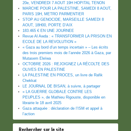
20e, VENDREDI 7 AOUT 19H HOPITAL TENON
MARCHE POUR LA PALESTINE, SAMEDI 8 AOUT,
PARIS 19H, METRO PARMENTIER
STOP AU GENOCIDE, MARSEILLE SAMEDI 8
AOUT, 18H00, PORTE D’AIX
183.465 € EN UNE JOURNEE
Revue Al Awda : « TRANSFORMER LA PRISON EN
ECOLE DE LA REVOLUTION »
« Gaza au bord d’un temps incertain » – Les écrits
des trois premiers mois de l’année 2026 à Gaza, par
Mutasem Eleïwa
OCTOBRE 2026 : REJOIGNEZ LA RÉCOLTE DES
OLIVES EN PALESTINE
LA PALESTINE EN PROCES, un livre de Rafik
Chekkat
LE JOURNAL DE BISAN, à suivre, à partager
« LA GUERRE GLOBALE CONTRE LES
PEUPLES », de Mathieu Rigouste, disponible en
librairie le 18 avril 2025
Gaza attaquée : déclaration de l’ISM et appel à
l’action
Rechercher sur le site