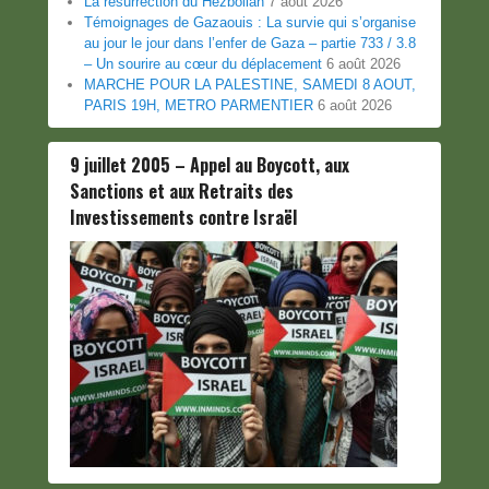
La résurrection du Hezbollah
7 août 2026
Témoignages de Gazaouis : La survie qui s’organise
au jour le jour dans l’enfer de Gaza – partie 733 / 3.8
– Un sourire au cœur du déplacement
6 août 2026
MARCHE POUR LA PALESTINE, SAMEDI 8 AOUT,
PARIS 19H, METRO PARMENTIER
6 août 2026
9 juillet 2005 – Appel au Boycott, aux
Sanctions et aux Retraits des
Investissements contre Israël