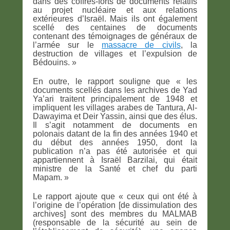
dans des coffres-forts de documents relatifs
au projet nucléaire et aux relations
extérieures d’Israël. Mais ils ont également
scellé des centaines de documents
contenant des témoignages de généraux de
l’armée sur le
massacre de civils
, la
destruction de villages et l’expulsion de
Bédouins. »
En outre, le rapport souligne que « les
documents scellés dans les archives de Yad
Ya’ari traitent principalement de 1948 et
impliquent les villages arabes de Tantura, Al-
Dawayima et Deir Yassin, ainsi que des élus.
Il s’agit notamment de documents en
polonais datant de la fin des années 1940 et
du début des années 1950, dont la
publication n’a pas été autorisée et qui
appartiennent à Israël Barzilai, qui était
ministre de la Santé et chef du parti
Mapam. »
Le rapport ajoute que « ceux qui ont été à
l’origine de l’opération [de dissimulation des
archives] sont des membres du MALMAB
(responsable de la sécurité au sein de