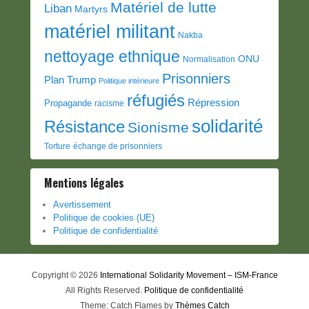
Matériel de lutte
Liban
Martyrs
matériel militant
Nakba
nettoyage ethnique
ONU
Normalisation
Prisonniers
Plan Trump
Politique intérieure
réfugiés
Répression
Propagande
racisme
solidarité
Résistance
Sionisme
Torture
échange de prisonniers
Mentions légales
Avertissement
Politique de cookies (UE)
Politique de confidentialité
Copyright © 2026
International Solidarity Movement – ISM-France
All Rights Reserved.
Politique de confidentialité
Theme: Catch Flames by
Thèmes Catch