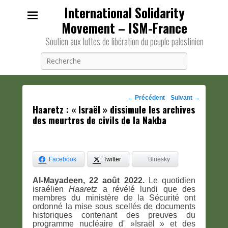
International Solidarity
Movement – ISM-France
Soutien aux luttes de libération du peuple palestinien
Recherche
Navigation
←
Précédent
Suivant
→
Haaretz : « Israël » dissimule les archives
des
des meurtres de civils de la Nakba
posts
Facebook
Twitter
Bluesky
Al-Mayadeen, 22 août 2022.
Le quotidien
israélien
Haaretz
a révélé lundi que des
membres du ministère de la Sécurité ont
ordonné la mise sous scellés de documents
historiques contenant des preuves du
programme nucléaire d' »Israël » et des