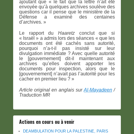
ajoutant que « le fait que la lettre n’ait été
envoyée qu’à quelques archives soulève des
questions car il pense que le ministère de la
Défense a examiné des centaines
d’archives. »
Le rapport du
Haaretz
conclut que si
« Israël » a admis lors des séances « que les
documents ont été cachés sans autorité,
pourquoi n’a-t-il pas insisté sur leur
divulgation immédiate ? Avec quelle autorité
le [gouvernement] dit-il maintenant aux
archives qu’elles doivent apporter les
documents pour inspection, alors que le
[gouvernement] n’avait pas l’autorité pour les
cacher en premier lieu ? »
Article original en anglais sur
Al-Mayadeen
/
Traduction MR
Actions en cours ou à venir
DEAMBULATION POUR LA PALESTINE, PARIS