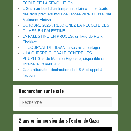
ECOLE DE LA REVOLUTION »
« Gaza au bord d’un temps incertain » – Les écrits
des trois premiers mois de l’année 2026 à Gaza, par
Mutasem Eleïwa
OCTOBRE 2026 : REJOIGNEZ LA RÉCOLTE DES
OLIVES EN PALESTINE
LA PALESTINE EN PROCES, un livre de Rafik
Chekkat
LE JOURNAL DE BISAN, à suivre, à partager
« LA GUERRE GLOBALE CONTRE LES
PEUPLES », de Mathieu Rigouste, disponible en
librairie le 18 avril 2025
Gaza attaquée : déclaration de l’ISM et appel à
l’action
Rechercher sur le site
Recherche
2 ans en immersion dans l’enfer de Gaza
Lecteur