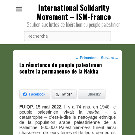
International Solidarity
Movement – ISM-France
Soutien aux luttes de libération du peuple palestinien
Recherche
Navigation
←
Précédent
Suivant
→
La résistance du peuple palestinien
des
contre la permanence de la Nakba
posts
Facebook
Twitter
Bluesky
FUIQP, 15 mai 2022.
Il y a 74 ans, en 1948, le
peuple palestinien vivait la
nakba
– la
catastrophe – c’est-à-dire le nettoyage ethnique
de la population arabe palestinienne de la
Palestine. 800.000 Palestinien-ne-s furent ainsi
chassé-e-s de leurs terres et de leurs demeures