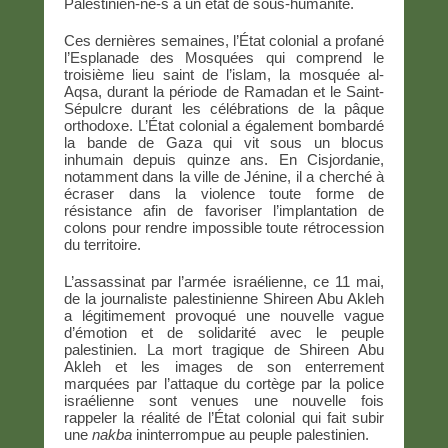
Palestinien-ne-s à un état de sous-humanité.
Ces dernières semaines, l’État colonial a profané
l’Esplanade des Mosquées qui comprend le
troisième lieu saint de l’islam, la mosquée al-
Aqsa, durant la période de Ramadan et le Saint-
Sépulcre durant les célébrations de la pâque
orthodoxe. L’État colonial a également bombardé
la bande de Gaza qui vit sous un blocus
inhumain depuis quinze ans. En Cisjordanie,
notamment dans la ville de Jénine, il a cherché à
écraser dans la violence toute forme de
résistance afin de favoriser l’implantation de
colons pour rendre impossible toute rétrocession
du territoire.
L’assassinat par l’armée israélienne, ce 11 mai,
de la journaliste palestinienne Shireen Abu Akleh
a légitimement provoqué une nouvelle vague
d’émotion et de solidarité avec le peuple
palestinien. La mort tragique de Shireen Abu
Akleh et les images de son enterrement
marquées par l’attaque du cortège par la police
israélienne sont venues une nouvelle fois
rappeler la réalité de l’État colonial qui fait subir
une
nakba
ininterrompue au peuple palestinien.