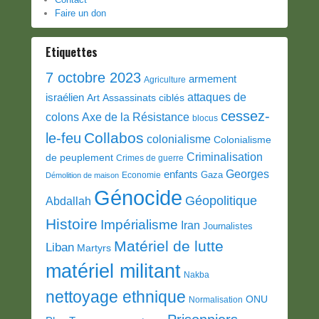
Faire un don
Etiquettes
7 octobre 2023
armement
Agriculture
attaques de
israélien
Art
Assassinats ciblés
cessez-
colons
Axe de la Résistance
blocus
Collabos
le-feu
colonialisme
Colonialisme
Criminalisation
de peuplement
Crimes de guerre
Georges
enfants
Gaza
Economie
Démolition de maison
Génocide
Géopolitique
Abdallah
Histoire
Impérialisme
Iran
Journalistes
Matériel de lutte
Liban
Martyrs
matériel militant
Nakba
nettoyage ethnique
ONU
Normalisation