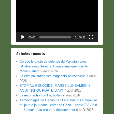
vidéo
00:00
01:49:31
Articles récents
Ce que le pacte de défense du Pakistan avec
l’Arabie saoudite et la Turquie implique pour le
Moyen-Orient
9 août 2026
La criminalisation des dirigeants palestiniens
7 août
2026
STOP AU GENOCIDE, MARSEILLE SAMEDI 8
AOUT, 18H00, PORTE D’AIX
7 août 2026
La résurrection du Hezbollah
7 août 2026
Témoignages de Gazaouis : La survie qui s’organise
au jour le jour dans l’enfer de Gaza – partie 733 / 3.8
– Un sourire au cœur du déplacement
6 août 2026