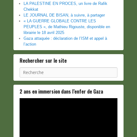
LA PALESTINE EN PROCES, un livre de Rafik
Chekkat
LE JOURNAL DE BISAN, à suivre, à partager
« LA GUERRE GLOBALE CONTRE LES
PEUPLES », de Mathieu Rigouste, disponible en
librairie le 18 avril 2025
Gaza attaquée : déclaration de l’ISM et appel à
l’action
Rechercher sur le site
Recherche
2 ans en immersion dans l’enfer de Gaza
Lecteur
vidéo