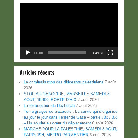
Lecteur
vidéo
00:00
01:49:31
Articles récents
La criminalisation des dirigeants palestiniens
7 août
2026
STOP AU GENOCIDE, MARSEILLE SAMEDI 8
AOUT, 18H00, PORTE D’AIX
7 août 2026
La résurrection du Hezbollah
7 août 2026
Témoignages de Gazaouis : La survie qui s’organise
au jour le jour dans l’enfer de Gaza – partie 733 / 3.8
– Un sourire au cœur du déplacement
6 août 2026
MARCHE POUR LA PALESTINE, SAMEDI 8 AOUT,
PARIS 19H, METRO PARMENTIER
6 août 2026