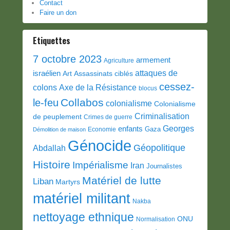
Contact
Faire un don
Etiquettes
7 octobre 2023
armement
Agriculture
attaques de
israélien
Art
Assassinats ciblés
cessez-
colons
Axe de la Résistance
blocus
Collabos
le-feu
colonialisme
Colonialisme
Criminalisation
de peuplement
Crimes de guerre
Georges
enfants
Gaza
Economie
Démolition de maison
Génocide
Géopolitique
Abdallah
Histoire
Impérialisme
Iran
Journalistes
Matériel de lutte
Liban
Martyrs
matériel militant
Nakba
nettoyage ethnique
ONU
Normalisation