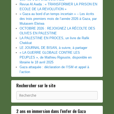
Revue Al Awda : « TRANSFORMER LA PRISON EN
ECOLE DE LA REVOLUTION »
« Gaza au bord d’un temps incertain » – Les écrits
des trois premiers mois de l’année 2026 à Gaza, par
Mutasem Eleïwa
OCTOBRE 2026 : REJOIGNEZ LA RÉCOLTE DES
OLIVES EN PALESTINE
LA PALESTINE EN PROCES, un livre de Rafik
Chekkat
LE JOURNAL DE BISAN, à suivre, à partager
« LA GUERRE GLOBALE CONTRE LES
PEUPLES », de Mathieu Rigouste, disponible en
librairie le 18 avril 2025
Gaza attaquée : déclaration de l’ISM et appel à
l’action
Rechercher sur le site
Recherche
2 ans en immersion dans l’enfer de Gaza