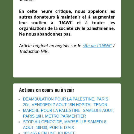
En cette heure critique, nous appelons les
autres donateurs à maintenir et à augmenter
leur soutien à l’UAWC et à toutes les
organisations de la société civile palestinienne.
Ne nous abandonnez pas.
Article original en anglais sur le
site de l’UAWC
/
Traduction MR.
Actions en cours ou à venir
DEAMBULATION POUR LA PALESTINE, PARIS
20e, VENDREDI 7 AOUT 19H HOPITAL TENON
MARCHE POUR LA PALESTINE, SAMEDI 8 AOUT,
PARIS 19H, METRO PARMENTIER
STOP AU GENOCIDE, MARSEILLE SAMEDI 8
AOUT, 18H00, PORTE D’AIX
183.465 € EN UNE JOURNEE