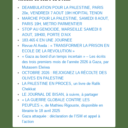
DEAMBULATION POUR LA PALESTINE, PARIS
20e, VENDREDI 7 AOUT 19H HOPITAL TENON
MARCHE POUR LA PALESTINE, SAMEDI 8 AOUT,
PARIS 19H, METRO PARMENTIER
STOP AU GENOCIDE, MARSEILLE SAMEDI 8
AOUT, 18H00, PORTE D’AIX
183.465 € EN UNE JOURNEE
Revue Al Awda : « TRANSFORMER LA PRISON EN
ECOLE DE LA REVOLUTION »
« Gaza au bord d’un temps incertain » – Les écrits
des trois premiers mois de l’année 2026 à Gaza, par
Mutasem Eleïwa
OCTOBRE 2026 : REJOIGNEZ LA RÉCOLTE DES
OLIVES EN PALESTINE
LA PALESTINE EN PROCES, un livre de Rafik
Chekkat
LE JOURNAL DE BISAN, à suivre, à partager
« LA GUERRE GLOBALE CONTRE LES
PEUPLES », de Mathieu Rigouste, disponible en
librairie le 18 avril 2025
Gaza attaquée : déclaration de l’ISM et appel à
l’action