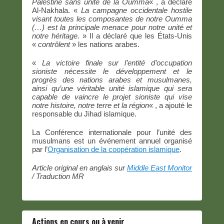
Palestine sans unité de la Oumma
« , a déclaré
Al-Nakhala. «
La campagne occidentale hostile
visant toutes les composantes de notre Oumma
(…) est la principale menace pour notre unité et
notre héritage
. » Il a déclaré que les États-Unis
«
contrôlent
» les nations arabes.
«
La victoire finale sur l’entité d’occupation
sioniste nécessite le développement et le
progrès des nations arabes et musulmanes,
ainsi qu’une véritable unité islamique qui sera
capable de vaincre le projet sioniste qui vise
notre histoire, notre terre et la région
« , a ajouté le
responsable du Jihad islamique.
La Conférence internationale pour l’unité des
musulmans est un événement annuel organisé
par l’
Organisation de la coopération islamique
.
Article original en anglais sur
Middle East Monitor
/ Traduction MR
Actions en cours ou à venir