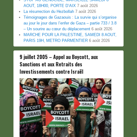
AOUT, 18H00, PORTE D’AIX
7 août 2026
La résurrection du Hezbollah
7 août 2026
Témoignages de Gazaouis : La survie qui s’organise
au jour le jour dans l’enfer de Gaza – partie 733 / 3.8
– Un sourire au cœur du déplacement
6 août 2026
MARCHE POUR LA PALESTINE, SAMEDI 8 AOUT,
PARIS 19H, METRO PARMENTIER
6 août 2026
9 juillet 2005 – Appel au Boycott, aux
Sanctions et aux Retraits des
Investissements contre Israël