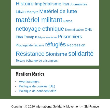
Histoire
Impérialisme
Iran
Journalistes
Matériel de lutte
Liban
Martyrs
matériel militant
Nakba
nettoyage ethnique
ONU
Normalisation
Prisonniers
Plan Trump
Politique intérieure
réfugiés
Répression
Propagande
racisme
solidarité
Résistance
Sionisme
Torture
échange de prisonniers
Mentions légales
Avertissement
Politique de cookies (UE)
Politique de confidentialité
Copyright © 2026
International Solidarity Movement – ISM-France