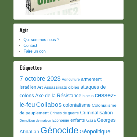
Agir
Qui sommes-nous ?
Contact
Faire un don
Etiquettes
7 octobre 2023
armement
Agriculture
attaques de
israélien
Art
Assassinats ciblés
cessez-
colons
Axe de la Résistance
blocus
Collabos
le-feu
colonialisme
Colonialisme
Criminalisation
de peuplement
Crimes de guerre
Georges
enfants
Gaza
Economie
Démolition de maison
Génocide
Géopolitique
Abdallah