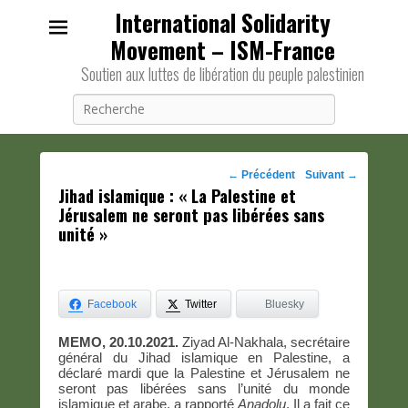
International Solidarity
Movement – ISM-France
Soutien aux luttes de libération du peuple palestinien
Recherche
Navigation
←
Précédent
Suivant
→
Jihad islamique : « La Palestine et
des
Jérusalem ne seront pas libérées sans
posts
unité »
Facebook
Twitter
Bluesky
MEMO, 20.10.2021.
Ziyad Al-Nakhala, secrétaire
général du Jihad islamique en Palestine, a
déclaré mardi que la Palestine et Jérusalem ne
seront pas libérées sans l’unité du monde
islamique et arabe, a rapporté
Anadolu
. Il a fait ce