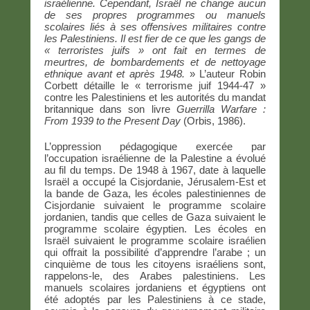
israélienne. Cependant, Israël ne change aucun
de ses propres programmes ou manuels
scolaires liés à ses offensives militaires contre
les Palestiniens. Il est fier de ce que les gangs de
« terroristes juifs » ont fait en termes de
meurtres, de bombardements et de nettoyage
ethnique avant et après 1948.
» L’auteur Robin
Corbett détaille le « terrorisme juif 1944-47 »
contre les Palestiniens et les autorités du mandat
britannique dans son livre
Guerrilla Warfare :
From 1939 to the Present Day
(Orbis, 1986).
L’oppression pédagogique exercée par
l’occupation israélienne de la Palestine a évolué
au fil du temps. De 1948 à 1967, date à laquelle
Israël a occupé la Cisjordanie, Jérusalem-Est et
la bande de Gaza, les écoles palestiniennes de
Cisjordanie suivaient le programme scolaire
jordanien, tandis que celles de Gaza suivaient le
programme scolaire égyptien. Les écoles en
Israël suivaient le programme scolaire israélien
qui offrait la possibilité d’apprendre l’arabe ; un
cinquième de tous les citoyens israéliens sont,
rappelons-le, des Arabes palestiniens. Les
manuels scolaires jordaniens et égyptiens ont
été adoptés par les Palestiniens à ce stade,