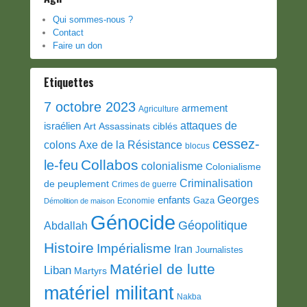
Qui sommes-nous ?
Contact
Faire un don
Etiquettes
7 octobre 2023
armement
Agriculture
attaques de
israélien
Art
Assassinats ciblés
cessez-
colons
Axe de la Résistance
blocus
Collabos
le-feu
colonialisme
Colonialisme
Criminalisation
de peuplement
Crimes de guerre
Georges
enfants
Gaza
Economie
Démolition de maison
Génocide
Géopolitique
Abdallah
Histoire
Impérialisme
Iran
Journalistes
Matériel de lutte
Liban
Martyrs
matériel militant
Nakba