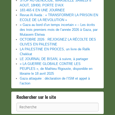
STOP AU GENOCIDE, MARSEILLE SAMEDI 8
AOUT, 18H00, PORTE D’AIX
183.465 € EN UNE JOURNEE
Revue Al Awda : « TRANSFORMER LA PRISON EN
ECOLE DE LA REVOLUTION »
« Gaza au bord d’un temps incertain » – Les écrits
des trois premiers mois de l’année 2026 à Gaza, par
Mutasem Eleïwa
OCTOBRE 2026 : REJOIGNEZ LA RÉCOLTE DES
OLIVES EN PALESTINE
LA PALESTINE EN PROCES, un livre de Rafik
Chekkat
LE JOURNAL DE BISAN, à suivre, à partager
« LA GUERRE GLOBALE CONTRE LES
PEUPLES », de Mathieu Rigouste, disponible en
librairie le 18 avril 2025
Gaza attaquée : déclaration de l’ISM et appel à
l’action
Rechercher sur le site
Recherche