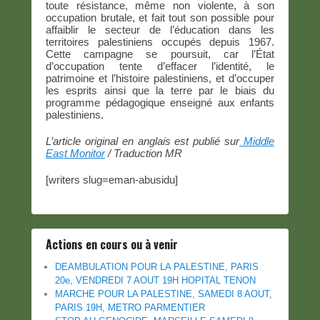
toute résistance, même non violente, à son
occupation brutale, et fait tout son possible pour
affaiblir le secteur de l’éducation dans les
territoires palestiniens occupés depuis 1967.
Cette campagne se poursuit, car l’État
d’occupation tente d’effacer l’identité, le
patrimoine et l’histoire palestiniens, et d’occuper
les esprits ainsi que la terre par le biais du
programme pédagogique enseigné aux enfants
palestiniens.
L’article original en anglais est publié sur
Middle
East Monitor
/ Traduction MR
[writers slug=eman-abusidu]
Actions en cours ou à venir
DEAMBULATION POUR LA PALESTINE, PARIS
20e, VENDREDI 7 AOUT 19H HOPITAL TENON
MARCHE POUR LA PALESTINE, SAMEDI 8 AOUT,
PARIS 19H, METRO PARMENTIER