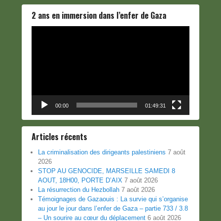
2 ans en immersion dans l’enfer de Gaza
Lecteur
vidéo
00:00
01:49:31
Articles récents
La criminalisation des dirigeants palestiniens
7 août
2026
STOP AU GENOCIDE, MARSEILLE SAMEDI 8
AOUT, 18H00, PORTE D’AIX
7 août 2026
La résurrection du Hezbollah
7 août 2026
Témoignages de Gazaouis : La survie qui s’organise
au jour le jour dans l’enfer de Gaza – partie 733 / 3.8
– Un sourire au cœur du déplacement
6 août 2026