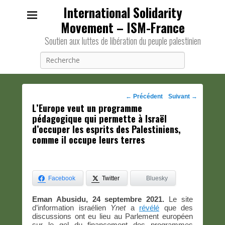
International Solidarity
Movement – ISM-France
Soutien aux luttes de libération du peuple palestinien
Recherche
Navigation
←
Précédent
Suivant
→
L’Europe veut un programme
des
pédagogique qui permette à Israël
posts
d’occuper les esprits des Palestiniens,
comme il occupe leurs terres
Facebook
Twitter
Bluesky
Eman Abusidu, 24 septembre 2021.
Le site
d’information israélien
Ynet
a
révélé
que des
discussions ont eu lieu au Parlement européen
sur le gel du financement des programmes