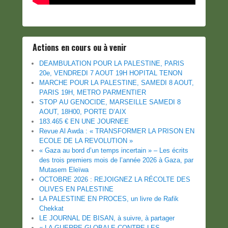
Actions en cours ou à venir
DEAMBULATION POUR LA PALESTINE, PARIS
20e, VENDREDI 7 AOUT 19H HOPITAL TENON
MARCHE POUR LA PALESTINE, SAMEDI 8 AOUT,
PARIS 19H, METRO PARMENTIER
STOP AU GENOCIDE, MARSEILLE SAMEDI 8
AOUT, 18H00, PORTE D’AIX
183.465 € EN UNE JOURNEE
Revue Al Awda : « TRANSFORMER LA PRISON EN
ECOLE DE LA REVOLUTION »
« Gaza au bord d’un temps incertain » – Les écrits
des trois premiers mois de l’année 2026 à Gaza, par
Mutasem Eleïwa
OCTOBRE 2026 : REJOIGNEZ LA RÉCOLTE DES
OLIVES EN PALESTINE
LA PALESTINE EN PROCES, un livre de Rafik
Chekkat
LE JOURNAL DE BISAN, à suivre, à partager
« LA GUERRE GLOBALE CONTRE LES