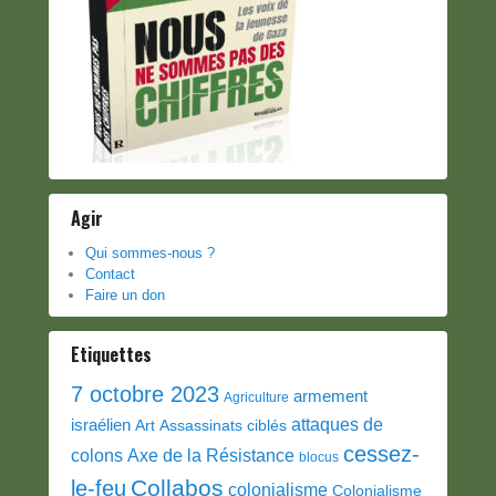
Agir
Qui sommes-nous ?
Contact
Faire un don
Etiquettes
7 octobre 2023
armement
Agriculture
attaques de
israélien
Art
Assassinats ciblés
cessez-
colons
Axe de la Résistance
blocus
Collabos
le-feu
colonialisme
Colonialisme