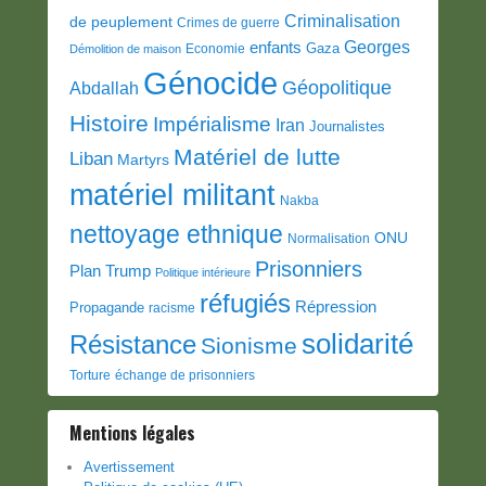
Criminalisation
de peuplement
Crimes de guerre
Georges
enfants
Gaza
Economie
Démolition de maison
Génocide
Géopolitique
Abdallah
Histoire
Impérialisme
Iran
Journalistes
Matériel de lutte
Liban
Martyrs
matériel militant
Nakba
nettoyage ethnique
ONU
Normalisation
Prisonniers
Plan Trump
Politique intérieure
réfugiés
Répression
Propagande
racisme
solidarité
Résistance
Sionisme
Torture
échange de prisonniers
Mentions légales
Avertissement