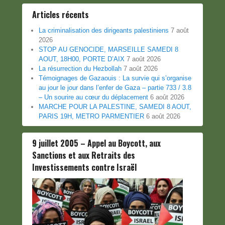
Articles récents
La criminalisation des dirigeants palestiniens
7 août
2026
STOP AU GENOCIDE, MARSEILLE SAMEDI 8
AOUT, 18H00, PORTE D’AIX
7 août 2026
La résurrection du Hezbollah
7 août 2026
Témoignages de Gazaouis : La survie qui s’organise
au jour le jour dans l’enfer de Gaza – partie 733 / 3.8
– Un sourire au cœur du déplacement
6 août 2026
MARCHE POUR LA PALESTINE, SAMEDI 8 AOUT,
PARIS 19H, METRO PARMENTIER
6 août 2026
9 juillet 2005 – Appel au Boycott, aux
Sanctions et aux Retraits des
Investissements contre Israël